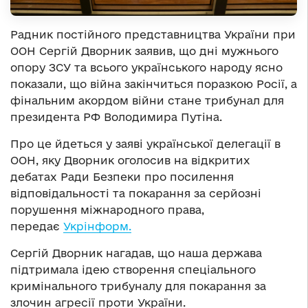
Радник постійного представництва України при
ООН Сергій Дворник заявив, що дні мужнього
опору ЗСУ та всього українського народу ясно
показали, що війна закінчиться поразкою Росії, а
фінальним акордом війни стане трибунал для
президента РФ Володимира Путіна.
Про це йдеться у заяві української делегації в
ООН, яку Дворник оголосив на відкритих
дебатах Ради Безпеки про посилення
відповідальності та покарання за серйозні
порушення міжнародного права,
передає
Укрінформ.
Сергій Дворник нагадав, що наша держава
підтримала ідею створення спеціального
кримінального трибуналу для покарання за
злочин агресії проти України.