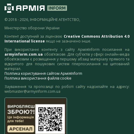
© 2018 - 2026, ІНФОРМАЦІЙНЕ АГЕНТСТВО,
Міністерство оборони України
Контент доступний за ліцензією
Creative Commons Attribution 4.0
International license
якщо не зазначено інше.
При використанні контенту з сайту АрміяInform посилання на
armyinform.com.ua
обов’язкове. Для суб’єктів у сфері онлайн-медіа
обов’язковим є розміщення у першому абзаці матеріалу прямого та
відкритого для пошукових систем гіперпосилання на цитований
матеріал.
Політика користування сайтом АрміяInform
Політика використання файлів cookie
Зауваження та пропозиції по роботі сайту надсилайте на адресу:
webmaster@armyinform.com.ua