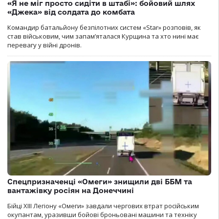
«Я не міг просто сидіти в штабі»: бойовий шлях
«Джека» від солдата до комбата
Командир батальйону безпілотних систем «Star» розповів, як
став військовим, чим запам’яталася Курщина та хто нині має
перевагу у війні дронів.
Спецпризначенці «Омеги» знищили дві ББМ та
вантажівку росіян на Донеччині
Бійці ХІІІ Легіону «Омеги» завдали чергових втрат російським
окупантам, уразивши бойові броньовані машини та техніку