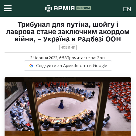
EN
Трибунал для путіна, шойгу і
лаврова стане заключним акордом
війни, – Україна в Радбезі ООН
НОВИНИ
3 Червня 2022, 6:58
Прочитаєте за:
2
хв.
Слідкуйте за АрміяInform в Google