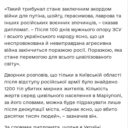
«Такий трибунал стане заключним акордом
війни для путіна, шойгу, герасимова, лаврова та
інших російських воєнних злочинців, – сказав
дипломат. – Після 100 днів мужнього опору ЗСУ
і всього українського народу ясно, що ця
неспровокована й невиправдана агресивна
війна закінчиться поразкою росії. Поразкою, яка
стане перемогою для всього цивілізованого
світу».
Дворник розповів, що тільки в Київській області
після відступу російської армії було знайдено
1200 тіл убитих мирних жителів. Кількість
жертв серед цивільного населення в Маріуполі,
за його словами, можна буде підрахувати лише
після деокупації міста. «Однак ясно, що вбито
десятки тисяч людей», – зазначив він.
За словами дипломата, щодня в Україні