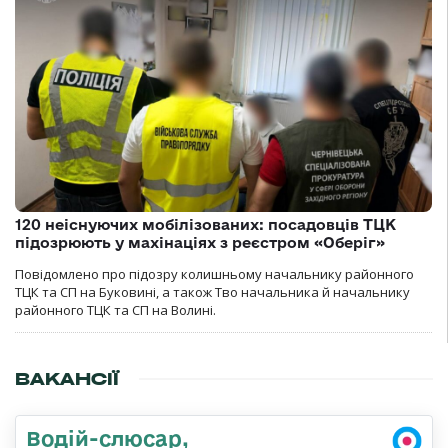
120 неіснуючих мобілізованих: посадовців ТЦК
підозрюють у махінаціях з реєстром «Оберіг»
Повідомлено про підозру колишньому начальнику районного
ТЦК та СП на Буковині, а також Тво начальника й начальнику
районного ТЦК та СП на Волині.
ВАКАНСІЇ
Водій-слюсар,