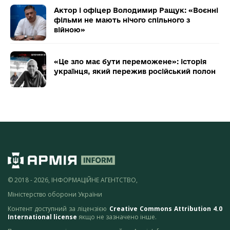
Актор і офіцер Володимир Ращук: «Воєнні
фільми не мають нічого спільного з
війною»
«Це зло має бути переможене»: історія
українця, який пережив російський полон
© 2018 - 2026, ІНФОРМАЦІЙНЕ АГЕНТСТВО,
Міністерство оборони України
Контент доступний за ліцензією
Creative Commons Attribution 4.0
International license
якщо не зазначено інше.