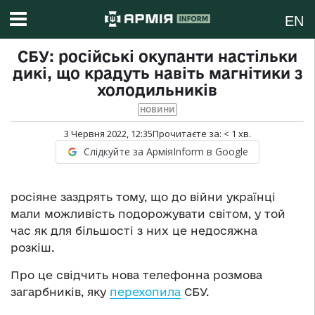
EN
СБУ: російські окупанти настільки
дикі, що крадуть навіть магнітики з
холодильників
НОВИНИ
3 Червня 2022, 12:35
Прочитаєте за:
< 1
хв.
Слідкуйте за АрміяInform в Google
росіяне заздрять тому, що до війни українці
мали можливість подорожувати світом, у той
час як для більшості з них це недосяжна
розкіш.
Про це свідчить нова телефонна розмова
загарбників, яку
перехопила
СБУ.