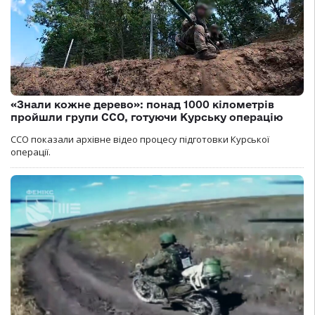
«Знали кожне дерево»: понад 1000 кілометрів
пройшли групи ССО, готуючи Курську операцію
ССО показали архівне відео процесу підготовки Курської
операції.