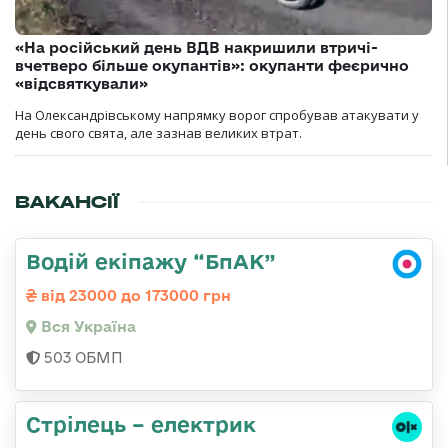
«На російський день ВДВ накришили втричі-
вчетверо більше окупантів»: окупанти феєрично
«відсвяткували»
На Олександрівському напрямку ворог спробував атакувати у
день свого свята, але зазнав великих втрат.
ВАКАНСІЇ
Водій екіпажу “БпАК”
від 23000 до 173000 грн
Вся Україна
503 ОБМП
Стрілець – електрик