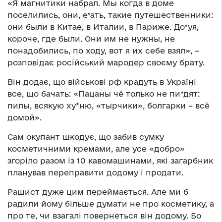
«Я магнитики набрал. Мы когда в доме
поселились, они, е*ать, такие путешественники:
они были в Китае, в Италии, в Париже. До*уя,
короче, где были. Они им не нужны, не
понадобились, по ходу, вот я их себе взял», –
розповідає російський мародер своєму брату.
Він додає, що військові рф крадуть в Україні
все, що бачать: «Пацаны чё только не пи*дят:
пилы, всякую ху*ню, «тырчики», болгарки – всё
домой».
Сам окупант шкодує, що забив сумку
косметичними кремами, але усе «добро»
згоріло разом із 10 кавомашинами, які загарбник
планував переправити додому і продати.
Рашист дуже цим переймається. Але ми б
радили йому більше думати не про косметику, а
про те, чи взагалі повернеться він додому. Бо