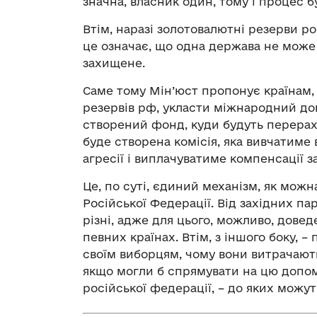
значна, власник один, тому і процес б
Втім, наразі золотовалютні резерви ро
це означає, що одна держава не може 
захищене.
Саме тому Мін’юст пропонує країнам,
резервів рф, укласти міжнародний до
створений фонд, куди будуть перерахо
буде створена комісія, яка вивчатиме
агресії і виплачуватиме компенсації з
Це, по суті, єдиний механізм, як мож
Російської Федерації. Від західних п
різні, адже для цього, можливо, дове
певних країнах. Втім, з іншого боку, 
своїм виборцям, чому вони витрачають
якщо могли б спрямувати на цю допом
російської федерації, – до яких можу