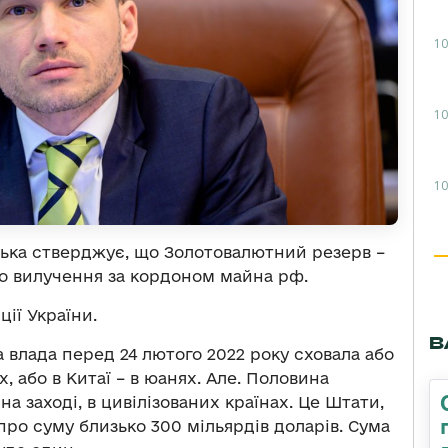
10
10
10
ька стверджує, що Золотовалютний резерв –
 вилучення за кордоном майна рф.
ії України.
В
 влада перед 24 лютого 2022 року сховала або
х, або в Китаї – в юанях. Але. Половина
а заході, в цивілізованих країнах. Це Штати,
про суму близько 300 мільярдів доларів. Сума