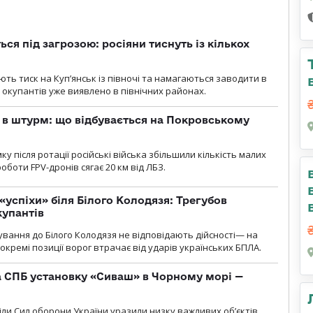
ся під загрозою: росіяни тиснуть із кількох
ють тиск на Куп’янськ із півночі та намагаються заводити в
у окупантів уже виявлено в північних районах.
 в штурм: що відбувається на Покровському
 після ротації російські війська збільшили кількість малих
оботи FPV-дронів сягає 20 км від ЛБЗ.
«успіхи» біля Білого Колодязя: Трегубов
купантів
сування до Білого Колодязя не відповідають дійсності— на
кремі позиції ворог втрачає від ударів українських БПЛА.
 СПБ установку «Сиваш» в Чорному морі —
діли Сил оборони України уразили низку важливих об’єктів