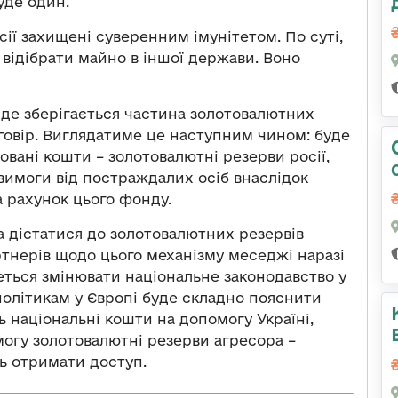
уде один.
сії захищені суверенним імунітетом. По суті,
відібрати майно в іншої держави. Воно
 де зберігається частина золотовалютних
говір. Виглядатиме це наступним чином: буде
вані кошти – золотовалютні резерви росії,
 вимоги від постраждалих осіб внаслідок
а рахунок цього фонду.
на дістатися до золотовалютних резервів
артнерів щодо цього механізму меседжі наразі
деться змінювати національне законодавство у
– політикам у Європі буде складно пояснити
 національні кошти на допомогу Україні,
огу золотовалютні резерви агресора –
ть отримати доступ.