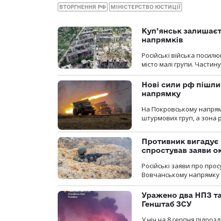
ВТОРГНЕННЯ РФ
МІНІСТЕРСТВО ЮСТИЦІЇ
Куп’янськ залишаєть
напрямків
Російські війська посилю
місто малі групи. Частин
Нові сили рф пішли
напрямку
На Покровському напрямку
штурмових груп, а зона р
Противник вигадує 
спростував заяви о
Російські заяви про про
Вовчанському напрямку о
Уражено два НПЗ та
Генштаб ЗСУ
У ніч на 8 серпня підроз