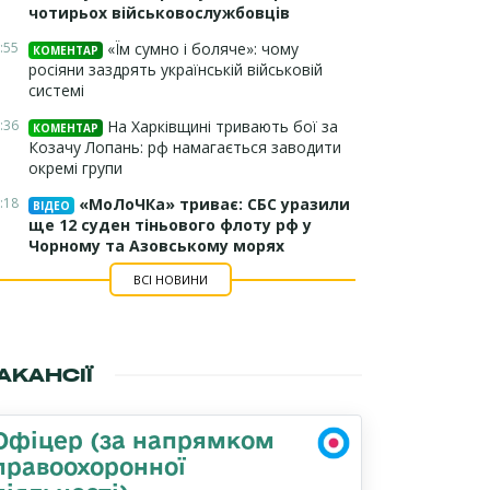
чотирьох військовослужбовців
:55
«Їм сумно і боляче»: чому
КОМЕНТАР
росіяни заздрять українській військовій
системі
:36
На Харківщині тривають бої за
КОМЕНТАР
Козачу Лопань: рф намагається заводити
окремі групи
:18
«МоЛоЧКа» триває: СБС уразили
ВІДЕО
ще 12 суден тіньового флоту рф у
Чорному та Азовському морях
ВСІ НОВИНИ
АКАНСІЇ
Офіцер (за напрямком
правоохоронної