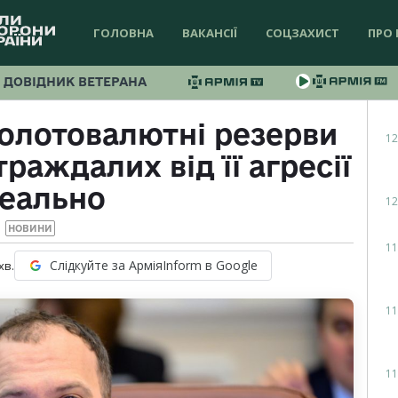
ГОЛОВНА
ВАКАНСІЇ
СОЦЗАХИСТ
ПРО 
ДОВІДНИК ВЕТЕРАНА
золотовалютні резерви
12
раждалих від її агресії
реально
12
НОВИНИ
11
Слідкуйте за АрміяInform в Google
хв.
11
11