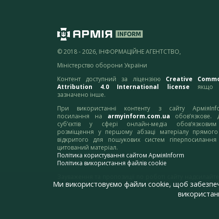
© 2018 - 2026, ІНФОРМАЦІЙНЕ АГЕНТСТВО,
Міністерство оборони України
Контент доступний за ліцензією
Creative Comm
Attribution 4.0 International license
якщо 
зазначено інше.
При використанні контенту з сайту АрміяInf
посилання на
armyinform.com.ua
обов’язкове. 
суб’єктів у сфері онлайн-медіа обов’язкови
розміщення у першому абзаці матеріалу прямого
відкритого для пошукових систем гіперпосилання
цитований матеріал.
Політика користування сайтом АрміяInform
Політика використання файлів cookie
Зауваження та пропозиції по роботі сайту надсилайте
Ми використовуємо файли cookie, щоб забезпе
адресу:
webmaster@armyinform.com.ua
використанн