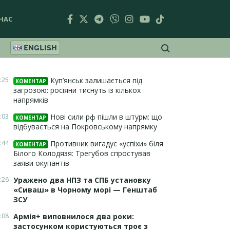
НАС
ENGLISH
:25
Куп’янськ залишається під
КОМЕНТАР
загрозою: росіяни тиснуть із кількох
напрямків
:03
Нові сили рф пішли в штурм: що
КОМЕНТАР
відбувається на Покровському напрямку
:44
Противник вигадує «успіхи» біля
КОМЕНТАР
Білого Колодязя: Трегубов спростував
заяви окупантів
:26
Уражено два НПЗ та СПБ установку
«Сиваш» в Чорному морі — Генштаб
ЗСУ
:08
Армія+ виповнилося два роки:
застосунком користуються троє з