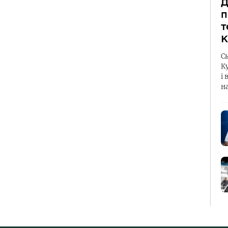
Д
п
т
К
С
К
і 
н