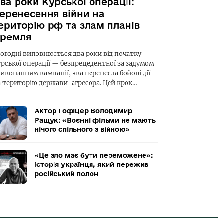
ва роки Курської операції:
еренесення війни на
ериторію рф та злам планів
ремля
ьогодні виповнюється два роки від початку
урської операції — безпрецедентної за задумом
виконанням кампанії, яка перенесла бойові дії
а територію держави-агресора. Цей крок…
Актор і офіцер Володимир
Ращук: «Воєнні фільми не мають
нічого спільного з війною»
«Це зло має бути переможене»:
історія українця, який пережив
російський полон