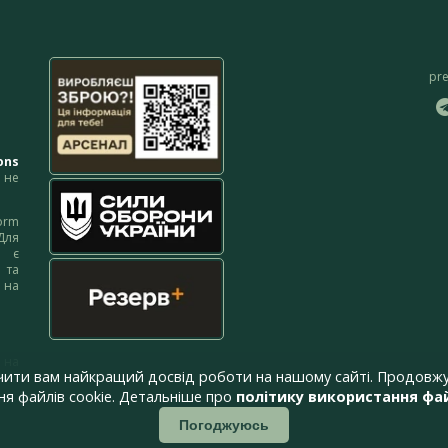
pr
ons
не
orm
Для
м є
 та
 на
 на
чити вам найкращий досвід роботи на нашому сайті. Продовжу
я файлів cookie. Детальніше про
політику використання фай
Погоджуюсь