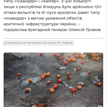
типу «Іскандер» і «Калібр». З цієї кількості
лише з республіки білорусь було здійснено 1211
літако-вильотів та 61 пуск крилатих ракет типу
«Іскандер» з метою ураження об’єктів
критичної інфраструктури України, –
підкреслив бригадний генерал Олексій Громов.
STOPRUSSIA
ВТОРГНЕННЯ РФ
ОЛЕКСІЙ ГРОМОВ