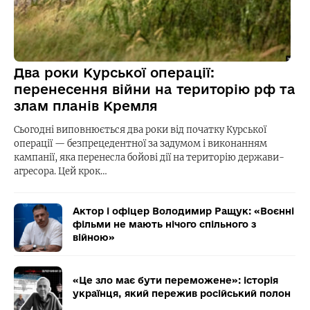
Два роки Курської операції:
перенесення війни на територію рф та
злам планів Кремля
Сьогодні виповнюється два роки від початку Курської
операції — безпрецедентної за задумом і виконанням
кампанії, яка перенесла бойові дії на територію держави-
агресора. Цей крок…
Актор і офіцер Володимир Ращук: «Воєнні
фільми не мають нічого спільного з
війною»
«Це зло має бути переможене»: історія
українця, який пережив російський полон