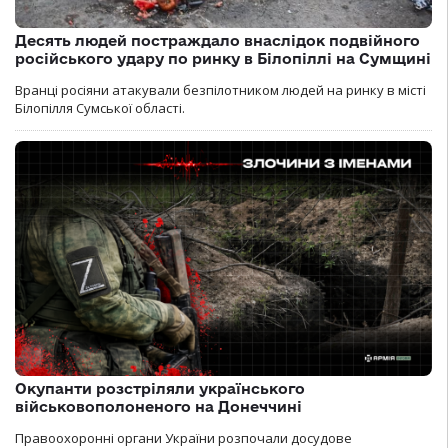
Десять людей постраждало внаслідок подвійного
російського удару по ринку в Білопіллі на Сумщині
Вранці росіяни атакували безпілотником людей на ринку в місті
Білопілля Сумської області.
Окупанти розстріляли українського
військовополоненого на Донеччині
Правоохоронні органи України розпочали досудове