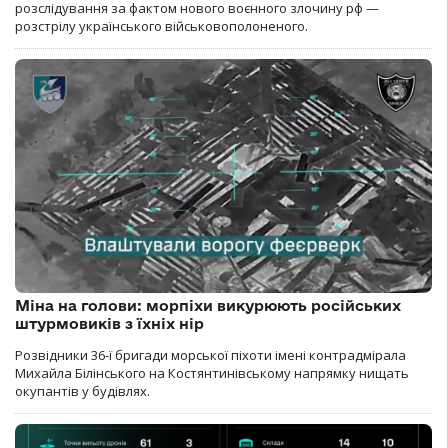
розслідування за фактом нового воєнного злочину рф —
розстрілу українського військовополоненого.
Міна на голови: морпіхи викурюють російських
штурмовиків з їхніх нір
Розвідники 36-ї бригади морської піхоти імені контрадмірала
Михайла Білінського на Костянтинівському напрямку нищать
окупантів у будівлях.