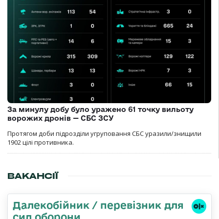
За минулу добу було уражено 61 точку вильоту
ворожих дронів — СБС ЗСУ
Протягом доби підрозділи угруповання СБС уразили/знищили
1902 цілі противника.
ВАКАНСІЇ
Далекобійник / перевізник для
сил оборони