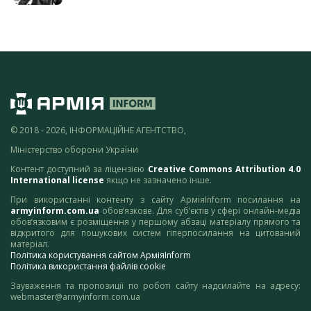
© 2018 - 2026, ІНФОРМАЦІЙНЕ АГЕНТСТВО,
Міністерство оборони України
Контент доступний за ліцензією
Creative Commons Attribution 4.0
International license
якщо не зазначено інше.
При використанні контенту з сайту АрміяInform посилання на
armyinform.com.ua
обов’язкове. Для суб’єктів у сфері онлайн-медіа
обов’язковим є розміщення у першому абзаці матеріалу прямого та
відкритого для пошукових систем гіперпосилання на цитований
матеріал.
Політика користування сайтом АрміяInform
Політика використання файлів cookie
Зауваження та пропозиції по роботі сайту надсилайте на адресу:
webmaster@armyinform.com.ua