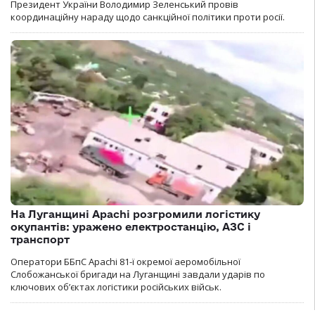
Президент України Володимир Зеленський провів
координаційну нараду щодо санкційної політики проти росії.
На Луганщині Apachi розгромили логістику
окупантів: уражено електростанцію, АЗС і
транспорт
Оператори ББпС Apachi 81-ї окремої аеромобільної
Слобожанської бригади на Луганщині завдали ударів по
ключових об’єктах логістики російських військ.