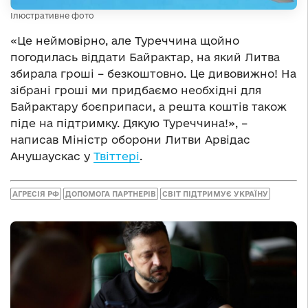
Ілюстративне фото
«Це неймовірно, але Туреччина щойно
погодилась віддати Байрактар, на який Литва
збирала гроші – безкоштовно. Це дивовижно! На
зібрані гроші ми придбаємо необхідні для
Байрактару боєприпаси, а решта коштів також
піде на підтримку. Дякую Туреччина!», –
написав Міністр оборони Литви Арвідас
Анушаускас у
Твіттері
.
АГРЕСІЯ РФ
ДОПОМОГА ПАРТНЕРІВ
СВІТ ПІДТРИМУЄ УКРАЇНУ