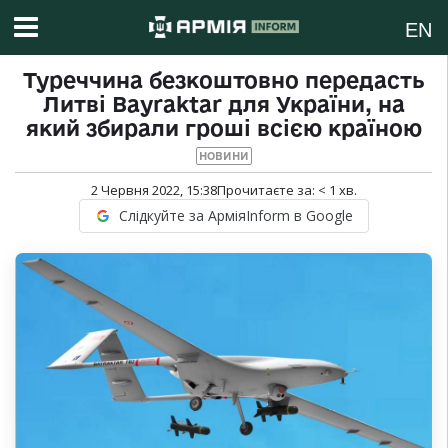
EN
Туреччина безкоштовно передасть
Литві Bayraktar для України, на
який збирали гроші всією країною
НОВИНИ
2 Червня 2022, 15:38
Прочитаєте за:
< 1
хв.
Слідкуйте за АрміяInform в Google