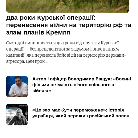
Два роки Курської операції:
перенесення війни на територію рф та
злам планів Кремля
Сьогодні виповнюється два роки від початку Курської
операції — безпрецедентної за задумом і виконанням
кампанії, яка перенесла бойові дії на територію держави-
агресора. Цей крок…
Актор і офіцер Володимир Ращук: «Воєнні
фільми не мають нічого спільного з
війною»
«Це зло має бути переможене»: історія
українця, який пережив російський полон