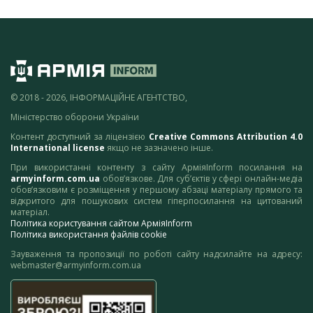
© 2018 - 2026, ІНФОРМАЦІЙНЕ АГЕНТСТВО,
Міністерство оборони України
Контент доступний за ліцензією
Creative Commons Attribution 4.0
International license
якщо не зазначено інше.
При використанні контенту з сайту АрміяInform посилання на
armyinform.com.ua
обов’язкове. Для суб’єктів у сфері онлайн-медіа
обов’язковим є розміщення у першому абзаці матеріалу прямого та
відкритого для пошукових систем гіперпосилання на цитований
матеріал.
Політика користування сайтом АрміяInform
Політика використання файлів cookie
Зауваження та пропозиції по роботі сайту надсилайте на адресу:
webmaster@armyinform.com.ua