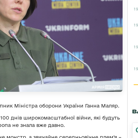
19
19
19
19
упник Міністра оборони України Ганна Маляр.
В
 100 днів широкомасштабної війни, які будуть
ропа не знала вже давно.
– не монстр, а звичайне середньовічне плем’я –