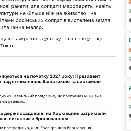
укові ракети, але солдати мародерять навіть
ультури не більше ніж на вбивство і на
 тілами російських солдатів вистелена земля
чила Ганна Маляр.
ають українці з усіх куточків світу – від
Токіо.
чікуються на початку 2027 року: Президент
у над вітчизняною балістикою та системою
димир Зеленський повідомив, що програма FREYJA вже
ної реалізації.
а держпосадовців: на Харківщині затримали
ував питання» з бронюванням
и посередника, який брав гроші за бронювання.