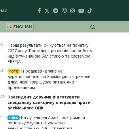
НАС
ENGLISH
:51
Перші результати очікуються на початку
2027 року: Президент розповів про роботу
над вітчизняною балістикою та системою
FREYJA
:41
«Продавав» вплив на
ФОТО
держпосадовців: на Харківщині затримали
ділка, який «вирішував питання» з
бронюванням
:25
Президент доручив підготувати
спеціальну санкційну операцію проти
російського ОПК
:11
На Луганщині Apachi розгромили
ВІДЕО
логістику окупантів: уражено
електростанцію, АЗС і транспорт