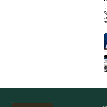
С
К
і 
н
pr