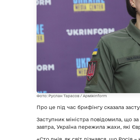
Фото: Руслан Тарасов / АрміяInform
Про це під час брифінгу сказала заст
Заступник міністра повідомила, що за
завтра, Україна пережила жахи, які Єв
«Сто днів, як світ дізнався, що Росія 