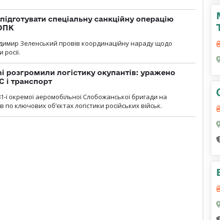
підготувати спеціальну санкційну операцію
 ОПК
димир Зеленський провів координаційну нараду щодо
 росії.
i розгромили логістику окупантів: уражено
С і транспорт
1-ї окремої аеромобільної Слобожанської бригади на
 по ключових об’єктах логістики російських військ.