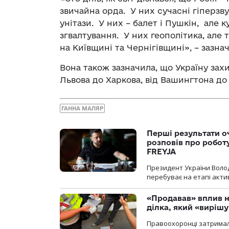
звичайна орда. У них сучасні гіперзв
унітази. У них – балет і Пушкін, але к
згвалтування. У них геополітика, але
на Київщині та Чернігівщині», – зазна
Вона також зазначила, що Україну захищ
Львова до Харкова, від Вашингтона до 
ГАННА МАЛЯР
Перші результати о
розповів про робот
FREYJA
Президент України Воло
перебуває на етапі актив
«Продавав» вплив н
ділка, який «виріш
Правоохоронці затримал