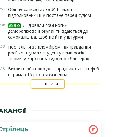
:53
Обіцяв «списати» за $11 тисяч:
підполковник НГУ постане перед судом
:36
«Підірвали собі ноги» —
АУДІО
деморалізовані окупанти вдаються до
самокаліцтва, щоб не йти у штурми
:28
Ностальгія за пломбіром і виправдання
росії коштували студенту семи років
тюрми: у Харкові засуджено «блогера»
:10
Викрито «батюшку» — зрадника: агент фсб
отримав 15 років ув’язнення
ВСІ НОВИНИ
АКАНСІЇ
Стрілець