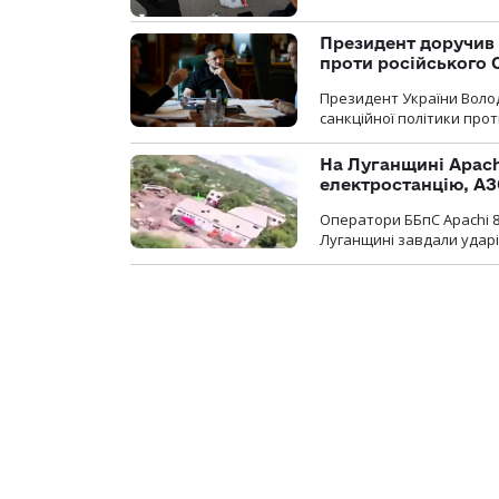
Президент доручив 
проти російського
Президент України Воло
санкційної політики проти
На Луганщині Apach
електростанцію, АЗ
Оператори ББпС Apachi 8
Луганщині завдали ударів