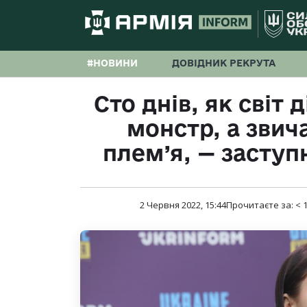
#НОВИНИ
ДОВІДНИК РЕКРУТА
Сто днів, як світ 
монстр, а звич
плем’я, — заступ
2 Червня 2022, 15:44
Прочитаєте за:
< 