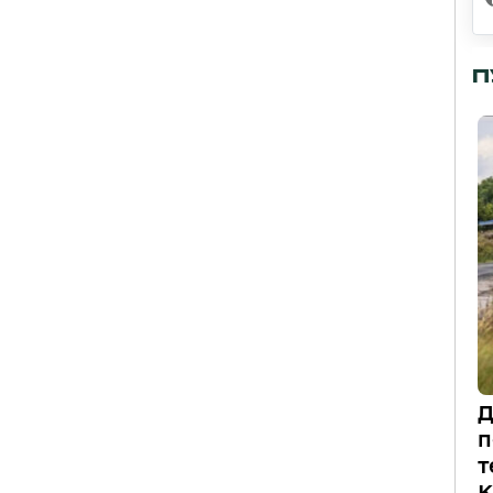
П
Д
п
т
К