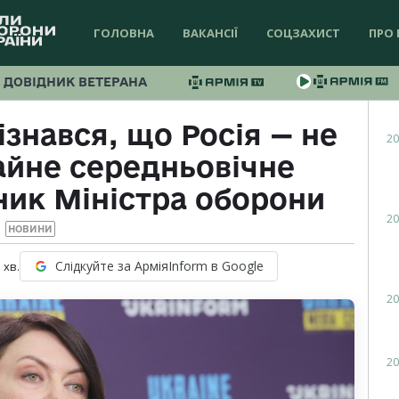
ГОЛОВНА
ВАКАНСІЇ
СОЦЗАХИСТ
ПРО 
ДОВІДНИК ВЕТЕРАНА
дізнався, що Росія — не
20
айне середньовічне
ник Міністра оборони
20
НОВИНИ
Слідкуйте за АрміяInform в Google
1
хв.
20
20