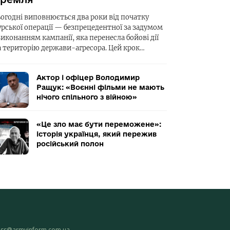
ьогодні виповнюється два роки від початку
урської операції — безпрецедентної за задумом
виконанням кампанії, яка перенесла бойові дії
а територію держави-агресора. Цей крок…
Актор і офіцер Володимир
Ращук: «Воєнні фільми не мають
нічого спільного з війною»
«Це зло має бути переможене»:
історія українця, який пережив
російський полон
ess@armyinform.com.ua