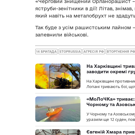
«Черговий знищений Орланорашист – на
яструби-зенітники в дії! Літав, знімав
який навіть на металобрухт не здадут
Так буде з усім рашистським лайном –
запевнили військові.
14 БРИГАДА
STOPRUSSIA
АГРЕСІЯ РФ
ВТОРГНЕННЯ Р
На Харківщині трив
заводити окремі гр
На Харківщині противник
Лопані тривають бої, щоб
«МоЛоЧКа» триває: 
Чорному та Азовсь
У Чорному та Азовському
уразили ще 12 суден, пов
Євгеній Хмара приві