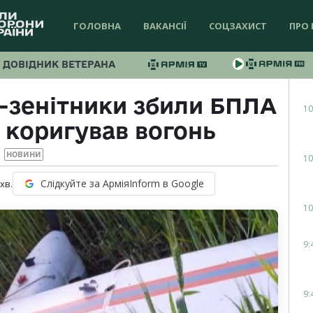
ГОЛОВНА
ВАКАНСІЇ
СОЦЗАХИСТ
ПРО 
ДОВІДНИК ВЕТЕРАНА
и-зенітники збили БПЛА
10
 коригував вогонь
НОВИНИ
10
Слідкуйте за АрміяInform в Google
хв.
10
9:
9: