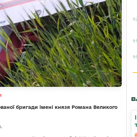
9:
9:
9:
я
В
ваної бригади імені князя Романа Великого
.