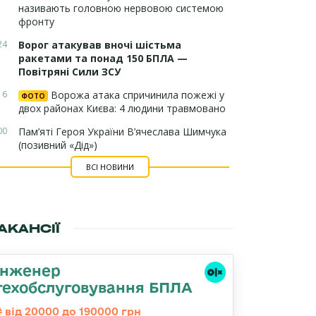
називають головною нервовою системою
фронту
24
Ворог атакував вночі шістьма
ракетами та понад 150 БПЛА —
Повітряні Сили ЗСУ
16
Ворожа атака спричинила пожежі у
ФОТО
двох районах Києва: 4 людини травмовано
00
Пам’яті Героя України В’ячеслава Шимчука
(позивний «Дід»)
ВСІ НОВИНИ
АКАНСІЇ
Інженер
техобслуговування БПЛА
від 20000 до 190000 грн