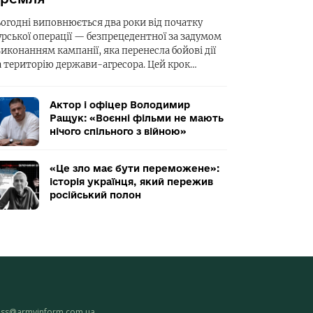
ьогодні виповнюється два роки від початку
урської операції — безпрецедентної за задумом
виконанням кампанії, яка перенесла бойові дії
а територію держави-агресора. Цей крок…
Актор і офіцер Володимир
Ращук: «Воєнні фільми не мають
нічого спільного з війною»
«Це зло має бути переможене»:
історія українця, який пережив
російський полон
ess@armyinform.com.ua