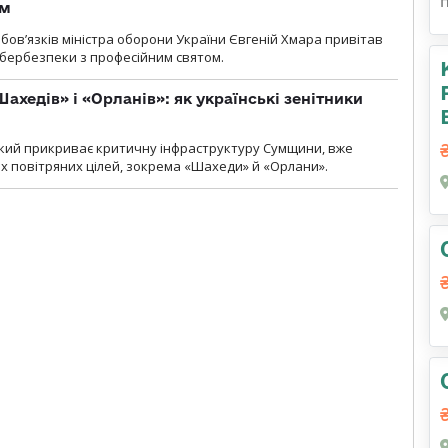
ом
ов’язків міністра оборони України Євгеній Хмара привітав
 кібербезпеки з професійним святом.
ахедів» і «Орланів»: як українські зенітники
 який прикриває критичну інфраструктуру Сумщини, вже
 повітряних цілей, зокрема «Шахеди» й «Орлани».