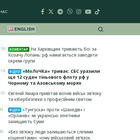
НАС
ENGLISH
:36
На Харківщині тривають бої за
КОМЕНТАР
Козачу Лопань: рф намагається заводити
окремі групи
:18
«МоЛоЧКа» триває: СБС уразили
ВІДЕО
ще 12 суден тіньового флоту рф у
Чорному та Азовському морях
:01
Євгеній Хмара привітав воїнів військ зв’язку
та кібербезпеки з професійним святом
43
«Тунгуска» проти «Шахедів» і
ВІДЕО
«Орланів»: як українські зенітники
захищають Суми
40
«Без зв’язку люди залишаються сліпими
кошенятами»: чому військовий зв’язок