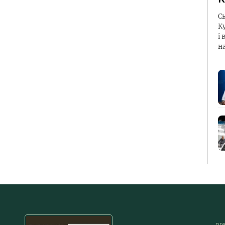
С
К
і 
н
pr