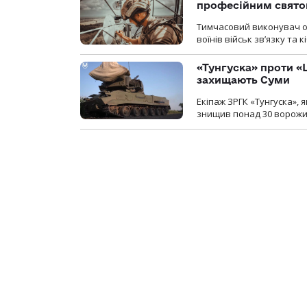
професійним свят
Тимчасовий виконувач об
воїнів військ зв’язку та
«Тунгуска» проти «Ш
захищають Суми
Екіпаж ЗРГК «Тунгуска»,
знищив понад 30 ворожих