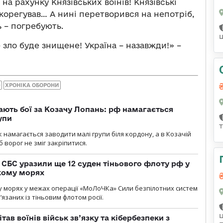
 рахунку Князівських воїнів! Князівські
, корегував… А нині перетворився на непотріб,
ь – погребують.
 зло буде знищене! Україна – назавжди!» –
Ф
ХРОНІКА ОБОРОНИ
ають бої за Козачу Лопань: рф намагається
упи
 намагається заводити малі групи біля кордону, а в Козачій
 ворог не зміг закріпитися.
СБС уразили ще 12 суден тіньового флоту рф у
кому морях
 морях у межах операції «МоЛоЧКа» Сили безпілотних систем
’язаних із тіньовим флотом росії.
тав воїнів військ зв’язку та кібербезпеки з