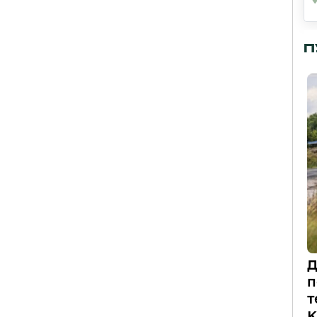
П
Д
п
т
К