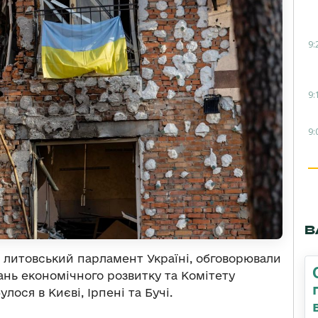
9:
9:
9:
В
 литовський парламент Україні, обговорювали
ань економічного розвитку та Комітету
лося в Києві, Ірпені та Бучі.