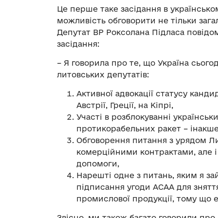
Це перше таке засідання в українсько
можливість обговорити не тільки зага
Депутат ВР Роксолана Підласа повідом
засідання:
– Я говорила про те, що Україна сьог
литовських депутатів:
Активної адвокації статусу канди
Австрії, Греції, на Кіпрі,
Участі в розблокуванні українськ
протикорабельних ракет – інакше 
Обговорення питання з урядом Ли
комерційними контрактами, але і 
допомоги,
Нарешті одне з питань, яким я 
підписання угоди АСАА для зняття
промислової продукції, тому що 
Звісно, ми також багато говорили про 