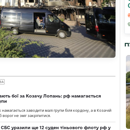
П
ВА
ають бої за Козачу Лопань: рф намагається
упи
 намагається заводити малі групи біля кордону, а в Козачій
 ворог не зміг закріпитися.
СБС уразили ще 12 суден тіньового флоту рф у