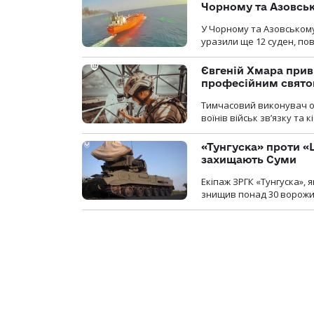
Чорному та Азовсь
У Чорному та Азовському
уразили ще 12 суден, пов
Євгеній Хмара приві
професійним свят
Тимчасовий виконувач об
воїнів військ зв’язку та
«Тунгуска» проти «Ш
захищають Суми
Екіпаж ЗРГК «Тунгуска»,
знищив понад 30 ворожих