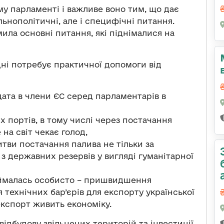
му парламенті і важливе воно тим, що дає
льнополітичні, але і специфічні питання.
ила основні питання, які піднімалися на
одні потребує практичної допомоги від
дата в члени ЄС серед парламентарів в
их портів, в тому числі через постачання
на світ чекає голод,
тви постачання палива не тільки за
з державних резервів у вигляді гуманітарної
займалась особисто – пришвидшення
 технічних бар’єрів для експорту української
експорт живить економіку.
відбудову звільнених територій та інвестиції