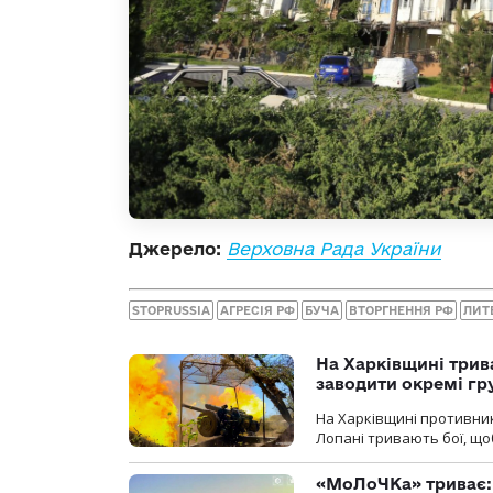
Джерело:
Верховна Рада України
STOPRUSSIA
АГРЕСІЯ РФ
БУЧА
ВТОРГНЕННЯ РФ
ЛИТ
На Харківщині трив
заводити окремі гр
На Харківщині противник
Лопані тривають бої, щоб
«МоЛоЧКа» триває: 