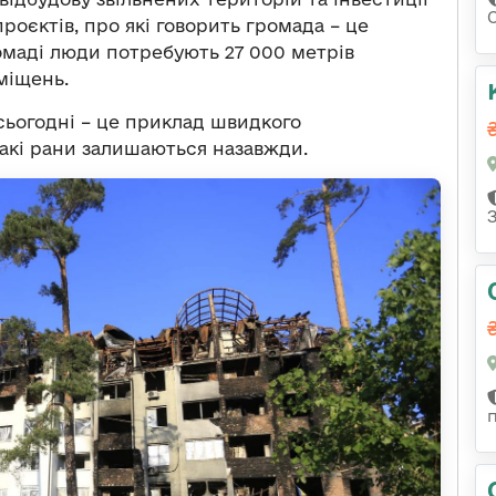
роєктів, про які говорить громада – це
ромаді люди потребують 27 000 метрів
міщень.
, сьогодні – це приклад швидкого
такі рани залишаються назавжди.