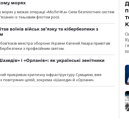
кому морях
Д
п
 морях у межах операції «МоЛоЧКа» Сили безпілотних систем
т
’язаних із тіньовим флотом росії.
К
тав воїнів військ зв’язку та кібербезпеки з
ом
С
К
ов’язків міністра оборони України Євгеній Хмара привітав
і 
 кібербезпеки з професійним святом.
н
ахедів» і «Орланів»: як українські зенітники
 який прикриває критичну інфраструктуру Сумщини, вже
 повітряних цілей, зокрема «Шахеди» й «Орлани».