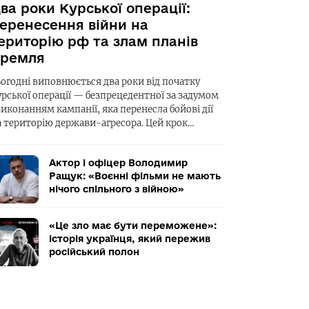
ва роки Курської операції:
еренесення війни на
ериторію рф та злам планів
ремля
ьогодні виповнюється два роки від початку
урської операції — безпрецедентної за задумом
виконанням кампанії, яка перенесла бойові дії
а територію держави-агресора. Цей крок…
Актор і офіцер Володимир
Ращук: «Воєнні фільми не мають
нічого спільного з війною»
«Це зло має бути переможене»:
історія українця, який пережив
російський полон