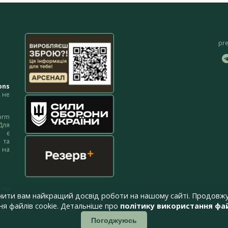
pr
ons
не
orm
Для
м є
 та
 на
 на
чити вам найкращий досвід роботи на нашому сайті. Продовжу
я файлів cookie. Детальніше про
політику використання фай
Погоджуюсь