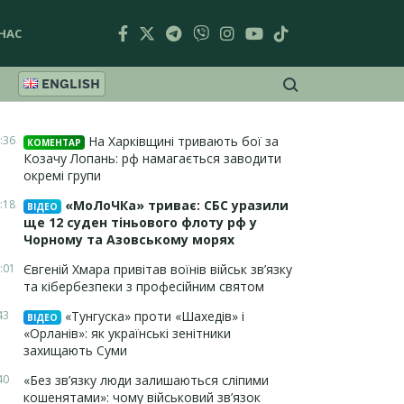
НАС
ENGLISH
:36
На Харківщині тривають бої за
КОМЕНТАР
Козачу Лопань: рф намагається заводити
окремі групи
:18
«МоЛоЧКа» триває: СБС уразили
ВІДЕО
ще 12 суден тіньового флоту рф у
Чорному та Азовському морях
:01
Євгеній Хмара привітав воїнів військ зв’язку
та кібербезпеки з професійним святом
43
«Тунгуска» проти «Шахедів» і
ВІДЕО
«Орланів»: як українські зенітники
захищають Суми
40
«Без зв’язку люди залишаються сліпими
кошенятами»: чому військовий зв’язок