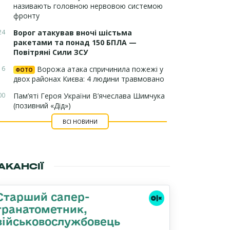
називають головною нервовою системою
фронту
24
Ворог атакував вночі шістьма
ракетами та понад 150 БПЛА —
Повітряні Сили ЗСУ
16
Ворожа атака спричинила пожежі у
ФОТО
двох районах Києва: 4 людини травмовано
00
Пам’яті Героя України В’ячеслава Шимчука
(позивний «Дід»)
ВСІ НОВИНИ
АКАНСІЇ
Старший сапер-
гранатометник,
військовослужбовець