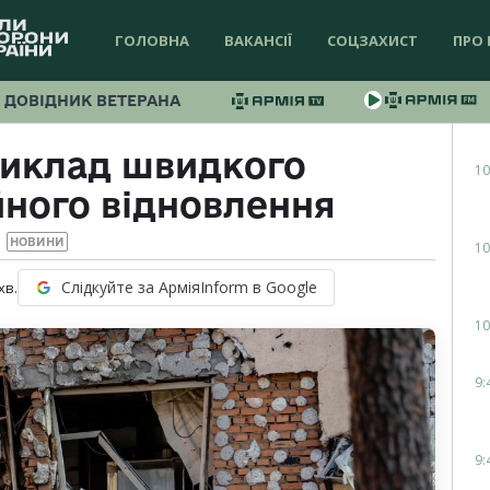
ГОЛОВНА
ВАКАНСІЇ
СОЦЗАХИСТ
ПРО 
ДОВІДНИК ВЕТЕРАНА
риклад швидкого
10
йного відновлення
НОВИНИ
10
Слідкуйте за АрміяInform в Google
хв.
10
9:
9: