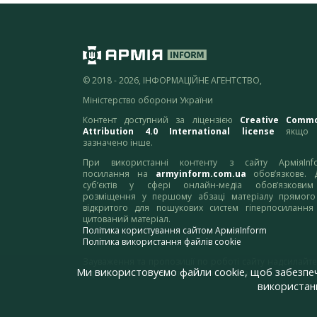
© 2018 - 2026, ІНФОРМАЦІЙНЕ АГЕНТСТВО,
Міністерство оборони України
Контент доступний за ліцензією
Creative Comm
Attribution 4.0 International license
якщо 
зазначено інше.
При використанні контенту з сайту АрміяInf
посилання на
armyinform.com.ua
обов’язкове. 
суб’єктів у сфері онлайн-медіа обов’язкови
розміщення у першому абзаці матеріалу прямого
відкритого для пошукових систем гіперпосилання
цитований матеріал.
Політика користування сайтом АрміяInform
Політика використання файлів cookie
Зауваження та пропозиції по роботі сайту надсилайте
Ми використовуємо файли cookie, щоб забезпе
адресу:
webmaster@armyinform.com.ua
використанн