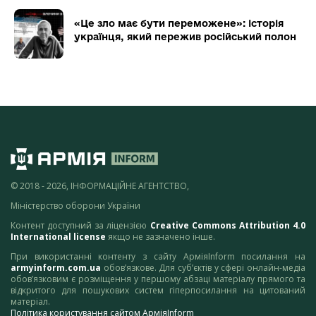
«Це зло має бути переможене»: історія
українця, який пережив російський полон
© 2018 - 2026, ІНФОРМАЦІЙНЕ АГЕНТСТВО,
Міністерство оборони України
Контент доступний за ліцензією
Creative Commons Attribution 4.0
International license
якщо не зазначено інше.
При використанні контенту з сайту АрміяInform посилання на
armyinform.com.ua
обов’язкове. Для суб’єктів у сфері онлайн-медіа
обов’язковим є розміщення у першому абзаці матеріалу прямого та
відкритого для пошукових систем гіперпосилання на цитований
матеріал.
Політика користування сайтом АрміяInform