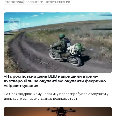
STOPRUSSIA
ВОЛОНТЕРИ
ВТОРГНЕННЯ РФ
«На російський день ВДВ накришили втричі-
вчетверо більше окупантів»: окупанти феєрично
«відсвяткували»
На Олександрівському напрямку ворог спробував атакувати у
день свого свята, але зазнав великих втрат.