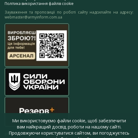
Політика використання файлів cookie
Зауваження та пропозиції по роботі сайту надсилайте на адресу:
webmaster@armyinform.com.ua
Ми використовуємо файли cookie, щоб забезпечити
вам найкращий досвід роботи на нашому сайті.
Продовжуючи користуватися сайтом, ви погоджуєтесь
press@armyinform.com.ua