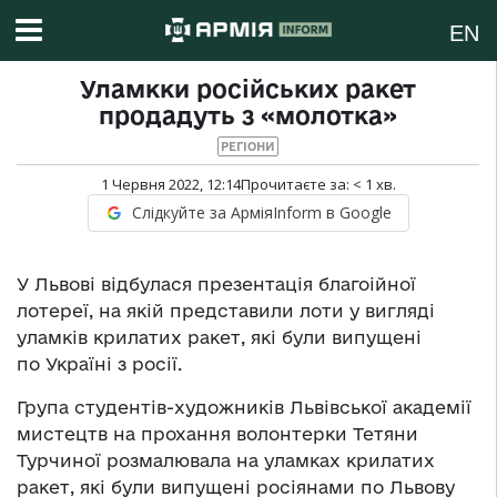
EN
Уламкки російських ракет
продадуть з «молотка»
РЕГІОНИ
1 Червня 2022, 12:14
Прочитаєте за:
< 1
хв.
Слідкуйте за АрміяInform в Google
У Львові відбулася презентація благоійної
лотереї, на якій представили лоти у вигляді
уламків крилатих ракет, які були випущені
по Україні з росії.
Група студентів-художників Львівської академії
мистецтв на прохання волонтерки Тетяни
Турчиної розмалювала на уламках крилатих
ракет, які були випущені росіянами по Львову