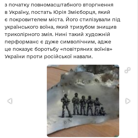
з початку повномасштабного вторгнення
в Україну, постать Юрія Змієборця, який
є покровителем міста. Його стилізували під
українського воїна, який тризубом знищив
триколірного змія. Нині такий художній
перформанс є дуже символічним, адже
це показує боротьбу «повітряних воїнів»
України проти російської навали.