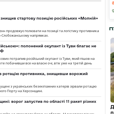
 знищив стартову позицію російських «Молній»
П
н» продовжує полювати на позиції та логістику противника
но-Слобожанському напрямках.
ійською»: полонений окупант із Туви благає не
рф
кових потрапив російський окупант із Туви, який пішов на
те побачивши все на власні очі, втік уже на третій день
ав ротацію противника, знищивши ворожий
пущені з українських безекіпажних катерів зірвали ротацію
зного Порту на Херсонщині.
ині: ворог запустив по області 11 ракет різних
Д
п