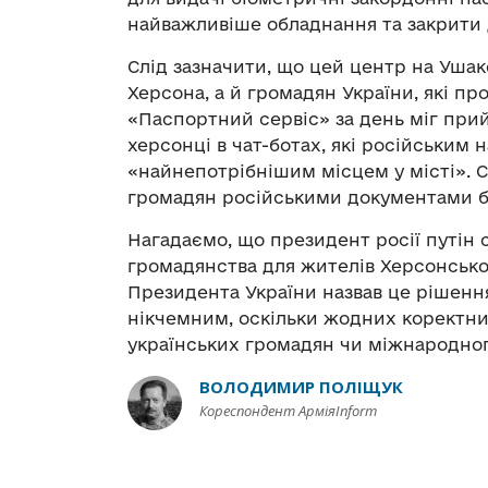
найважливіше обладнання та закрити
Слід зазначити, що цей центр на Ушак
Херсона, а й громадян України, які п
«Паспортний сервіс» за день міг прий
херсонці в чат-ботах, які російським 
«найнепотрібнішим місцем у місті». 
громадян російськими документами б
Нагадаємо, що президент росії путін
громадянства для жителів Херсонської 
Президента України назвав це рішен
нікчемним, оскільки жодних коректних
українських громадян чи міжнародног
ВОЛОДИМИР ПОЛІЩУК
Кореспондент АрміяInform