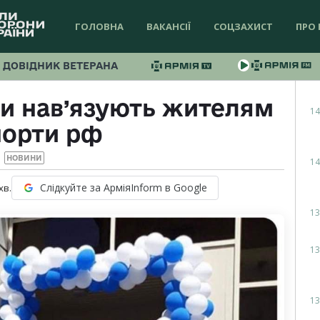
ГОЛОВНА
ВАКАНСІЇ
СОЦЗАХИСТ
ПРО 
ДОВІДНИК ВЕТЕРАНА
ти нав’язують жителям
14
порти рф
НОВИНИ
14
Слідкуйте за АрміяInform в Google
хв.
13
13
13