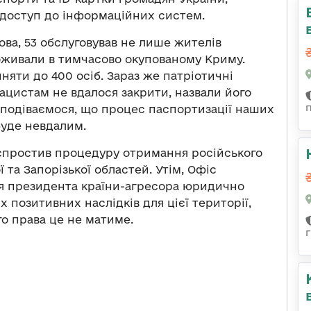
 доступ до інформаційних систем.
ова, 53 обслуговував не лише жителів
роживали в тимчасово окупованому Криму.
няти до 400 осіб. Зараз же патріотичні
нацистам не вдалося закрити, назвали його
Сподіваємося, що процес паспортизації наших
уде невдалим.
 спростив процедуру отримання російського
та Запорізької областей. Утім, Офіс
ня президента країни-агресора юридично
 позитивних наслідків для цієї території,
о права це не матиме.
г