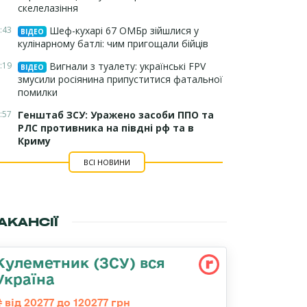
скелелазіння
:43
Шеф-кухарі 67 ОМБр зійшлися у
ВІДЕО
кулінарному батлі: чим пригощали бійців
:19
Вигнали з туалету: українські FPV
ВІДЕО
змусили росіянина припуститися фатальної
помилки
:57
Генштаб ЗСУ: Уражено засоби ППО та
РЛС противника на півдні рф та в
Криму
ВСІ НОВИНИ
АКАНСІЇ
Кулеметник (ЗСУ) вся
Україна
від 20277 до 120277 грн