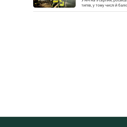
У ніч на 9 серпня, росій
типів, у тому числі й бал