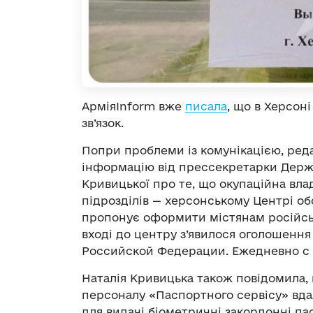
АрміяІnform вже
писала
, що в Херсон
зв’язок.
Попри проблеми із комунікацією, реда
інформацію від прессекретарки Держ
Кривицької про те, що окупаційна влад
підрозділів — херсонському Центрі о
пропонує оформити містянам російськ
вході до центру з’явилося оголошення
Российской Федерации. Ежедневно с 0
Наталія Кривицька також повідомила, 
персоналу «Паспортного сервісу» вдал
для видачі біометричні закордонні па