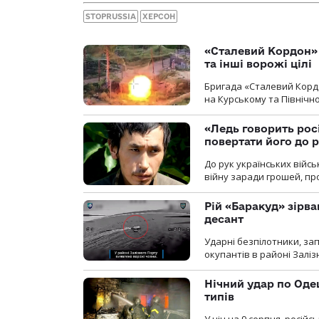
STOPRUSSIA
ХЕРСОН
«Сталевий Кордон»
та інші ворожі цілі
Бригада «Сталевий Кордо
на Курському та Північ
«Ледь говорить рос
повертати його до 
До рук українських війсь
війну заради грошей, про
Рій «Баракуд» зірв
десант
Ударні безпілотники, за
окупантів в районі Залі
Нічний удар по Одещ
типів