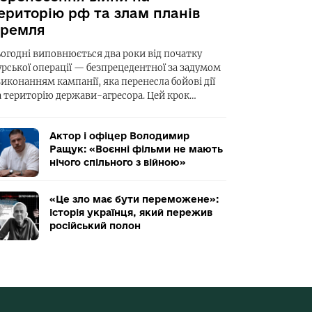
ериторію рф та злам планів
ремля
ьогодні виповнюється два роки від початку
урської операції — безпрецедентної за задумом
виконанням кампанії, яка перенесла бойові дії
а територію держави-агресора. Цей крок…
Актор і офіцер Володимир
Ращук: «Воєнні фільми не мають
нічого спільного з війною»
«Це зло має бути переможене»:
історія українця, який пережив
російський полон