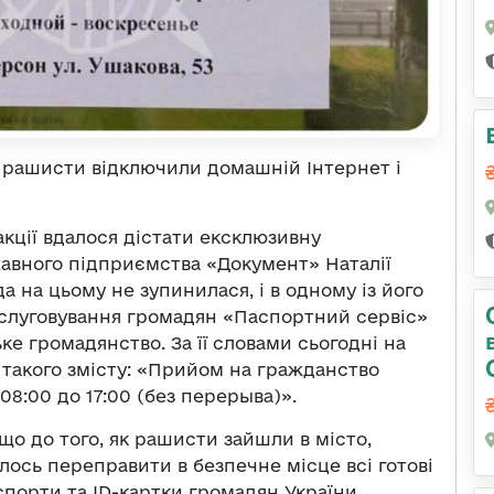
і рашисти відключили домашній Інтернет і
кції вдалося дістати ексклюзивну
авного підприємства «Документ» Наталії
а на цьому не зупинилася, і в одному із його
бслуговування громадян «Паспортний сервіс»
е громадянство. За її словами сьогодні на
 такого змісту: «Прийом на гражданство
8:00 до 17:00 (без перерыва)».
що до того, як рашисти зайшли в місто,
ось переправити в безпечне місце всі готові
спорти та ID-картки громадян України,