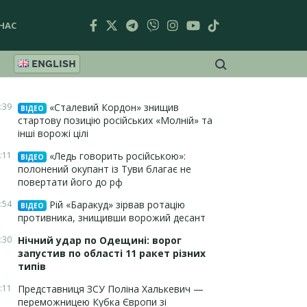
НАС
ENGLISH
:39
«Сталевий Кордон» знищив
ВІДЕО
стартову позицію російських «Молній» та
інші ворожі цілі
:11
«Ледь говорить російською»:
ВІДЕО
полонений окупант із Туви благає не
повертати його до рф
:54
Рій «Баракуд» зірвав ротацію
ВІДЕО
противника, знищивши ворожий десант
:30
Нічний удар по Одещині: ворог
запустив по області 11 ракет різних
типів
:11
Представниця ЗСУ Поліна Халькевич —
переможницею Кубка Європи зі