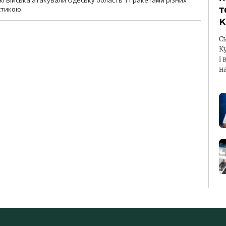
ські війська атакували Одеську область 11 ракетами різних
т
істикою.
К
С
К
і 
н