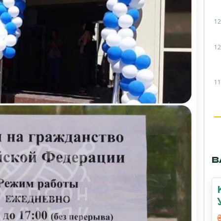
12
12
11
В