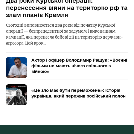
Два роки Курської операції:
перенесення війни на територію рф та
злам планів Кремля
Сьогодні виповнюється два роки від початку Курської
операції — безпрецедентної за задумом і виконанням
кампанії, яка перенесла бойові дії на територію держави-
агресора. Цей крок…
Актор і офіцер Володимир Ращук: «Воєнні
фільми не мають нічого спільного з
війною»
«Це зло має бути переможене»: історія
українця, який пережив російський полон