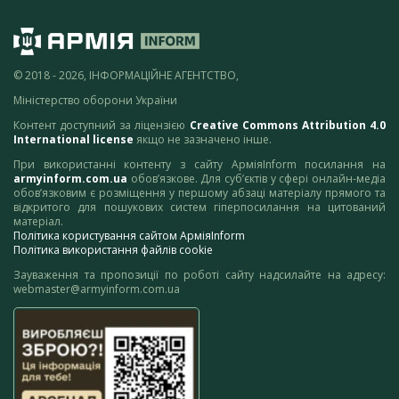
© 2018 - 2026, ІНФОРМАЦІЙНЕ АГЕНТСТВО,
Міністерство оборони України
Контент доступний за ліцензією
Creative Commons Attribution 4.0
International license
якщо не зазначено інше.
При використанні контенту з сайту АрміяInform посилання на
armyinform.com.ua
обов’язкове. Для суб’єктів у сфері онлайн-медіа
обов’язковим є розміщення у першому абзаці матеріалу прямого та
відкритого для пошукових систем гіперпосилання на цитований
матеріал.
Політика користування сайтом АрміяInform
Політика використання файлів cookie
Зауваження та пропозиції по роботі сайту надсилайте на адресу:
webmaster@armyinform.com.ua