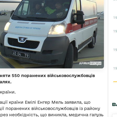
19
19
19
19
йняти 550 поранених військовослужбовців
алях.
країни.
ції країни Емілі Енгер Мель заявила, що
В
ції поранених військовослужбовців із району
ерез необхідність, що виникла, медична галузь