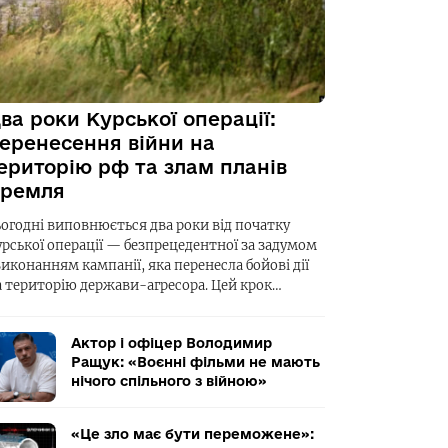
ва роки Курської операції:
еренесення війни на
ериторію рф та злам планів
ремля
ьогодні виповнюється два роки від початку
урської операції — безпрецедентної за задумом
виконанням кампанії, яка перенесла бойові дії
а територію держави-агресора. Цей крок…
Актор і офіцер Володимир
Ращук: «Воєнні фільми не мають
нічого спільного з війною»
«Це зло має бути переможене»: