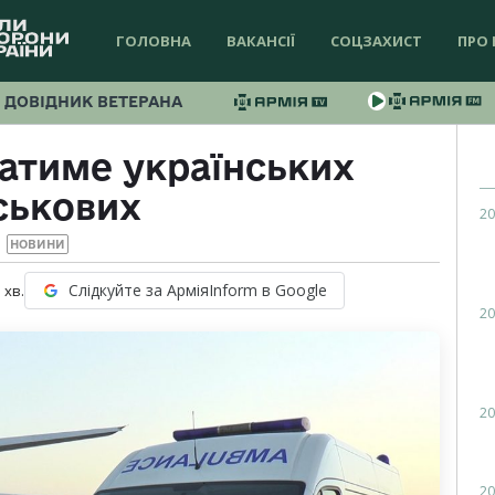
ГОЛОВНА
ВАКАНСІЇ
СОЦЗАХИСТ
ПРО 
ДОВІДНИК ВЕТЕРАНА
ватиме українських
ськових
20
НОВИНИ
Слідкуйте за АрміяInform в Google
1
хв.
20
20
20