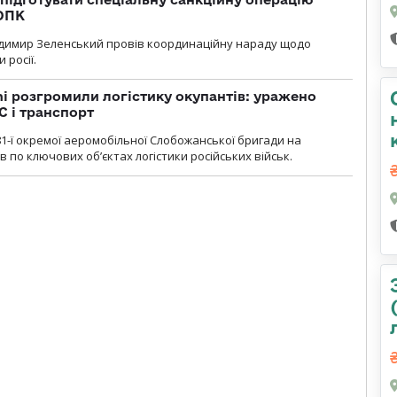
 ОПК
димир Зеленський провів координаційну нараду щодо
 росії.
i розгромили логістику окупантів: уражено
С і транспорт
1-ї окремої аеромобільної Слобожанської бригади на
 по ключових об’єктах логістики російських військ.