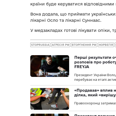
країни буде керуватися відповідними
Вона додала, що приймати українськи
лікарні Осло та лікарні Суннаас.
У медзакладах готові лікувати опіки, 
STOPRUSSIA
АГРЕСІЯ РФ
ВТОРГНЕННЯ РФ
НОРВЕГІЯ
Перші результати о
розповів про робот
FREYJA
Президент України Воло
перебуває на етапі актив
«Продавав» вплив н
ділка, який «виріш
Правоохоронці затримал
Президент доручив 