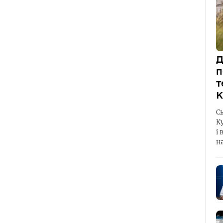
Д
п
т
К
С
К
і 
н