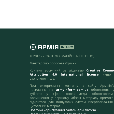
© 2018 - 2026, ІНФОРМАЦІЙНЕ АГЕНТСТВО,
Міністерство оборони України
Контент доступний за ліцензією
Creative Comm
Attribution 4.0 International license
якщо 
зазначено інше.
При використанні контенту з сайту АрміяInf
посилання на
armyinform.com.ua
обов’язкове. 
суб’єктів у сфері онлайн-медіа обов’язкови
розміщення у першому абзаці матеріалу прямого
відкритого для пошукових систем гіперпосилання
цитований матеріал.
Політика користування сайтом АрміяInform