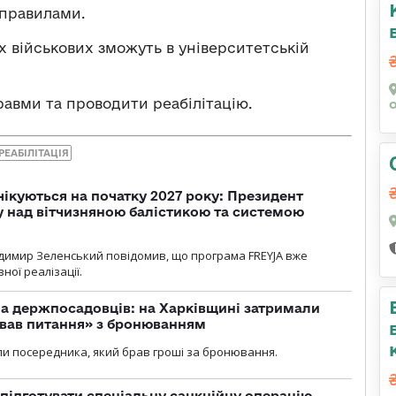
 правилами.
х військових зможуть в університетській
травми та проводити реабілітацію.
РЕАБІЛІТАЦІЯ
чікуються на початку 2027 року: Президент
у над вітчизняною балістикою та системою
димир Зеленський повідомив, що програма FREYJA вже
ної реалізації.
а держпосадовців: на Харківщині затримали
ував питання» з бронюванням
и посередника, який брав гроші за бронювання.
підготувати спеціальну санкційну операцію