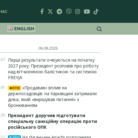
НАС
ENGLISH
06.08.2026
:51
Перші результати очікуються на початку
2027 року: Президент розповів про роботу
над вітчизняною балістикою та системою
FREYJA
:41
«Продавав» вплив на
ФОТО
держпосадовців: на Харківщині затримали
ділка, який «вирішував питання» з
бронюванням
:25
Президент доручив підготувати
спеціальну санкційну операцію проти
російського ОПК
:11
На Луганщині Apachi розгромили
ВІДЕО