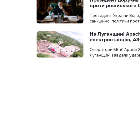
проти російського
Президент України Воло
санкційної політики проти
На Луганщині Apach
електростанцію, АЗ
Оператори ББпС Apachi 8
Луганщині завдали ударів