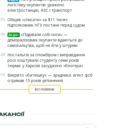
логістику окупантів: уражено
електростанцію, АЗС і транспорт
:53
Обіцяв «списати» за $11 тисяч:
підполковник НГУ постане перед судом
:36
«Підірвали собі ноги» —
АУДІО
деморалізовані окупанти вдаються до
самокаліцтва, щоб не йти у штурми
:28
Ностальгія за пломбіром і виправдання
росії коштували студенту семи років
тюрми: у Харкові засуджено «блогера»
:10
Викрито «батюшку» — зрадника: агент фсб
отримав 15 років ув’язнення
ВСІ НОВИНИ
АКАНСІЇ