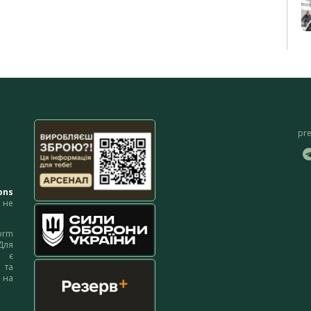
pr
ons
не
orm
Для
м є
 та
 на