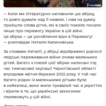
— Коли ми літературно наповнили цю збірку,
то довго думали над її назвою. І нам на думку
прийшли слова діток, які в своїх поезіях писали
лише про перемогу України в цій війні.
Ця збірка — це уособлення віри в Перемогу!
— розповідає Наталія Калиновська.
За словами Наталії, у збірці відображені дорослі
людські переживання війни очима маленьких
дітей. Багато з поезій цієї збірки написані під
час тимчасової окупації Чернігівської області
впродовж квітня-березня 2022 року. У той час
багато родин із маленькими дітьми були
в небезпеці, вони жили тривалий час в укриттях
і вірили в те, що українські захисники
переможуть у цій війні.