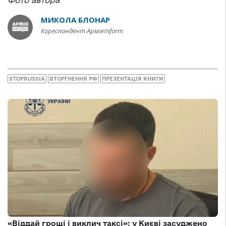
Фото автора
МИКОЛА БЛОНАР
Кореспондент АрміяInform
STOPRUSSIA
ВТОРГНЕННЯ РФ
ПРЕЗЕНТАЦІЯ КНИГИ
«Віддай гроші і виклич таксі»: у Києві засуджено