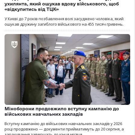
ухилянта, який ошукав вдову військового, щоб
«відкупитись від ТЦК»
У Києві до 7 років позбавлення волі засуджено чоловіка, який
ошукав дружину загиблого військового на 455 тисяч гривень.
Міноборони продовжило вступну кампанію до
військових навчальних закладів
Вступну кампанію до військових навчальних закладів у 2026
році продовжено — документи прийматимуть до 20 серпня, а
зарахування завершать до кінця місяця.