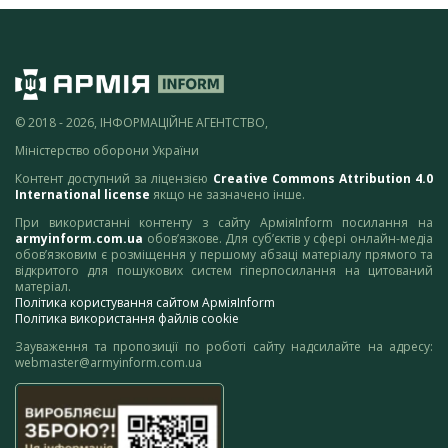
© 2018 - 2026, ІНФОРМАЦІЙНЕ АГЕНТСТВО,
Міністерство оборони України
Контент доступний за ліцензією
Creative Commons Attribution 4.0
International license
якщо не зазначено інше.
При використанні контенту з сайту АрміяInform посилання на
armyinform.com.ua
обов’язкове. Для суб’єктів у сфері онлайн-медіа
обов’язковим є розміщення у першому абзаці матеріалу прямого та
відкритого для пошукових систем гіперпосилання на цитований
матеріал.
Політика користування сайтом АрміяInform
Політика використання файлів cookie
Зауваження та пропозиції по роботі сайту надсилайте на адресу:
webmaster@armyinform.com.ua