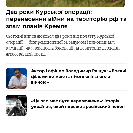
Два роки Курської операції:
перенесення війни на територію рф та
злам планів Кремля
Сьогодні виповнюється два роки від початку Курської
операції — безпрецедентної за задумом і виконанням
кампанії, яка перенесла бойові дії на територію держави-
агресора. Цей крок…
Актор і офіцер Володимир Ращук: «Воєнні
фільми не мають нічого спільного з
війною»
«Це зло має бути переможене»: історія
українця, який пережив російський полон