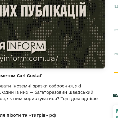
8:
8:
8:
метом Carl Gustaf
вати іноземні зразки озброєння, які
. Один із них — багаторазовий шведський
В
ися, як ним користуватися? Тоді докладніше
я піхоти та «Тигрів» рф