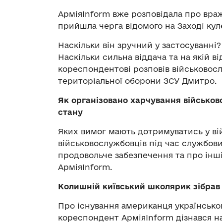
АрміяInform вже розповідала про враж
прийшла черга відомого на Заході кул
Наскільки він зручний у застосуванні
Наскільки сильна віддача та на якій 
кореспондентові розповів військовос
територіальної оборони ЗСУ Дмитро.
Як організовано харчування військов
стану
Яких вимог мають дотримуватись у вій
військовослужбовців під час службов
продовольче забезпечення та про інш
АрміяInform.
Колишній київський школярик зібрав 
Про існування американця українсько
кореспондент АрміяInform дізнався н