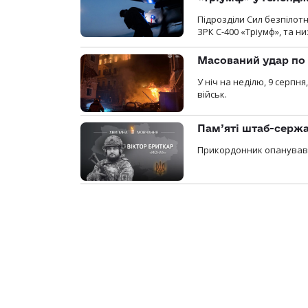
Підрозділи Сил безпілот
ЗРК С-400 «Тріумф», та н
Масований удар по 
У ніч на неділю, 9 серпн
військ.
Пам’яті штаб-сержа
Прикордонник опанував 