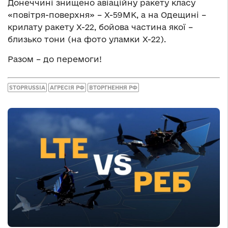
Донеччині знищено авіаційну ракету класу
«повітря-поверхня» – Х-59МК, а на Одещині –
крилату ракету Х-22, бойова частина якої –
близько тони (на фото уламки Х-22).
Разом – до перемоги!
STOPRUSSIA
АГРЕСІЯ РФ
ВТОРГНЕННЯ РФ