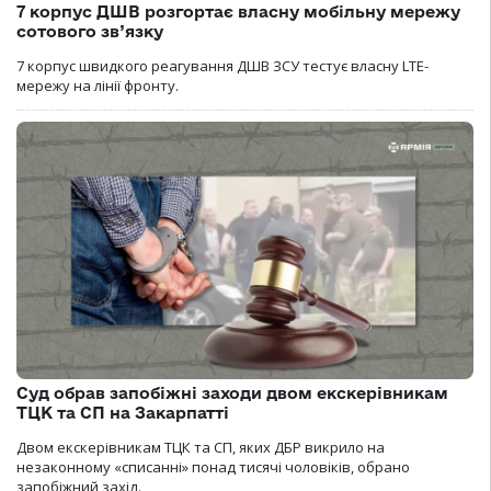
7 корпус ДШВ розгортає власну мобільну мережу
сотового зв’язку
7 корпус швидкого реагування ДШВ ЗСУ тестує власну LTE-
мережу на лінії фронту.
Суд обрав запобіжні заходи двом екскерівникам
ТЦК та СП на Закарпатті
Двом екскерівникам ТЦК та СП, яких ДБР викрило на
незаконному «списанні» понад тисячі чоловіків, обрано
запобіжний захід.