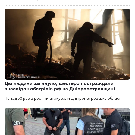
Дві людини загинуло, шестеро постраждали
внаслідок обстрілів рф на Дніпропетровщині
Понад 50 разів росіяни атакували Дніпропетровську області.