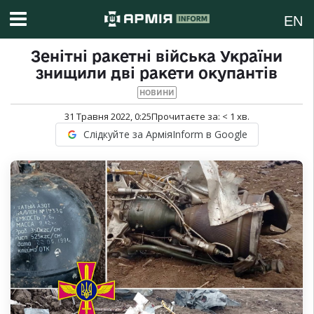
EN
Зенітні ракетні війська України
знищили дві ракети окупантів
НОВИНИ
31 Травня 2022, 0:25
Прочитаєте за:
< 1
хв.
Слідкуйте за АрміяInform в Google