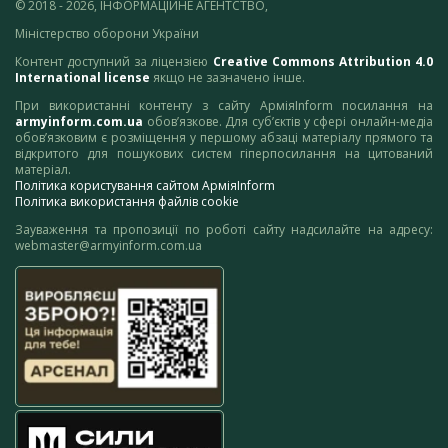
© 2018 - 2026, ІНФОРМАЦІЙНЕ АГЕНТСТВО,
Міністерство оборони України
Контент доступний за ліцензією
Creative Commons Attribution 4.0
International license
якщо не зазначено інше.
При використанні контенту з сайту АрміяInform посилання на
armyinform.com.ua
обов’язкове. Для суб’єктів у сфері онлайн-медіа
обов’язковим є розміщення у першому абзаці матеріалу прямого та
відкритого для пошукових систем гіперпосилання на цитований
матеріал.
Політика користування сайтом АрміяInform
Політика використання файлів cookie
Зауваження та пропозиції по роботі сайту надсилайте на адресу:
webmaster@armyinform.com.ua