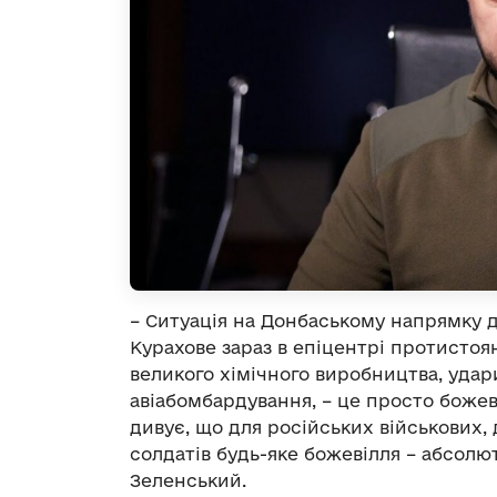
– Ситуація на Донбаському напрямку 
Курахове зараз в епіцентрі протистоя
великого хімічного виробництва, удари
авіабомбардування, – це просто божеві
дивує, що для російських військових,
солдатів будь-яке божевілля – абсолю
Зеленський.