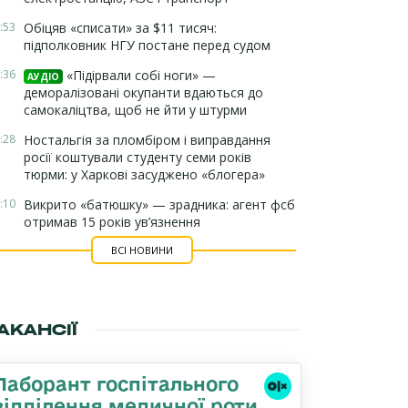
:53
Обіцяв «списати» за $11 тисяч:
підполковник НГУ постане перед судом
:36
«Підірвали собі ноги» —
АУДІО
деморалізовані окупанти вдаються до
самокаліцтва, щоб не йти у штурми
:28
Ностальгія за пломбіром і виправдання
росії коштували студенту семи років
тюрми: у Харкові засуджено «блогера»
:10
Викрито «батюшку» — зрадника: агент фсб
отримав 15 років ув’язнення
ВСІ НОВИНИ
АКАНСІЇ
Лаборант госпітального
відділення медичної роти,