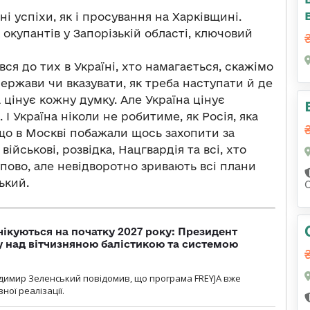
 успіхи, як і просування на Харківщині.
окупантів у Запорізькій області, ключовий
ся до тих в Україні, хто намагається, скажімо
держави чи вказувати, як треба наступати й де
 цінує кожну думку. Але Україна цінує
І Україна ніколи не робитиме, як Росія, яка
що в Москві побажали щось захопити за
військові, розвідка, Нацгвардія та всі, хто
пово, але невідворотно зривають всі плани
ький.
чікуються на початку 2027 року: Президент
у над вітчизняною балістикою та системою
димир Зеленський повідомив, що програма FREYJA вже
ної реалізації.