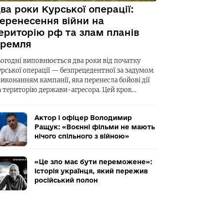
ва роки Курської операції:
еренесення війни на
ериторію рф та злам планів
ремля
ьогодні виповнюється два роки від початку
урської операції — безпрецедентної за задумом
виконанням кампанії, яка перенесла бойові дії
а територію держави-агресора. Цей крок…
Актор і офіцер Володимир
Ращук: «Воєнні фільми не мають
нічого спільного з війною»
«Це зло має бути переможене»:
історія українця, який пережив
російський полон