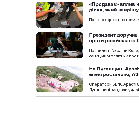
«Продавав» вплив н
ділка, який «виріш
Правоохоронці затримал
Президент доручив 
проти російського
Президент України Воло
санкційної політики проти
На Луганщині Apach
електростанцію, АЗ
Оператори ББпС Apachi 8
Луганщині завдали ударів