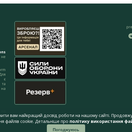
pr
ons
не
orm
Для
м є
 та
 на
 на
чити вам найкращий досвід роботи на нашому сайті. Продовжу
я файлів cookie. Детальніше про
політику використання фай
Погоджуюсь