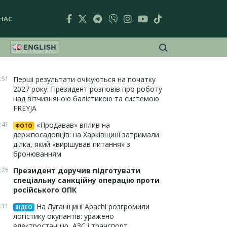
НАС
ENGLISH
:51
Перші результати очікуються на початку
2027 року: Президент розповів про роботу
над вітчизняною балістикою та системою
FREYJA
:41
«Продавав» вплив на
ФОТО
держпосадовців: на Харківщині затримали
ділка, який «вирішував питання» з
бронюванням
:25
Президент доручив підготувати
спеціальну санкційну операцію проти
російського ОПК
:11
На Луганщині Apachi розгромили
ВІДЕО
логістику окупантів: уражено
електростанцію, АЗС і транспорт