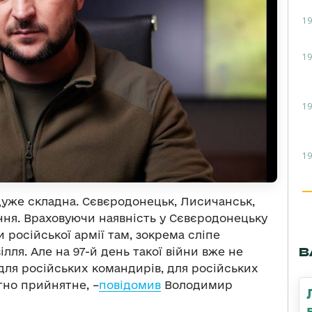
19
19
19
19
дуже складна. Сєвєродонецьк, Лисичанськ,
ння. Враховуючи наявність у Сєвєродонецьку
 російської армії там, зокрема сліпе
В
лля. Але на 97-й день такої війни вже не
 для російських командирів, для російських
тно прийнятне, –
повідомив
Володимир