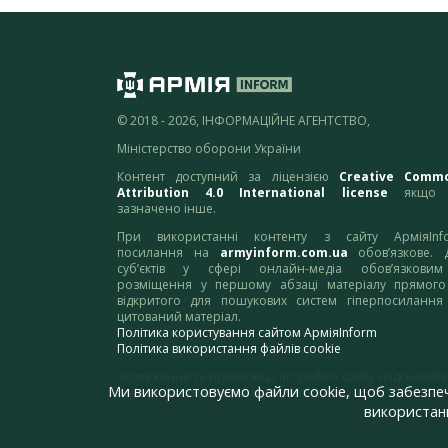
© 2018 - 2026, ІНФОРМАЦІЙНЕ АГЕНТСТВО,
Міністерство оборони України
Контент доступний за ліцензією
Creative Comm
Attribution 4.0 International license
якщо 
зазначено інше.
При використанні контенту з сайту АрміяInf
посилання на
armyinform.com.ua
обов’язкове. 
суб’єктів у сфері онлайн-медіа обов’язкови
розміщення у першому абзаці матеріалу прямого
відкритого для пошукових систем гіперпосилання
цитований матеріал.
Політика користування сайтом АрміяInform
Політика використання файлів cookie
Зауваження та пропозиції по роботі сайту надсилайте
Ми використовуємо файли cookie, щоб забезпе
адресу:
webmaster@armyinform.com.ua
використанн