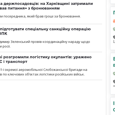
а держпосадовців: на Харківщині затримали
ував питання» з бронюванням
и посередника, який брав гроші за бронювання.
підготувати спеціальну санкційну операцію
 ОПК
димир Зеленський провів координаційну нараду щодо
 росії.
i розгромили логістику окупантів: уражено
С і транспорт
1-ї окремої аеромобільної Слобожанської бригади на
 по ключових об’єктах логістики російських військ.