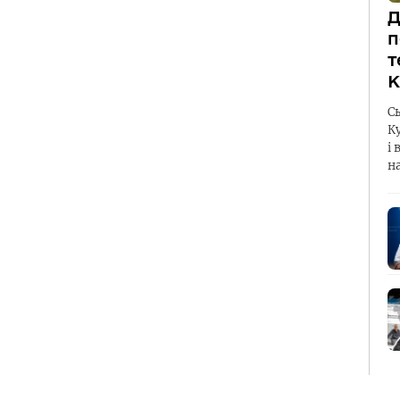
Д
п
т
К
С
К
і 
н