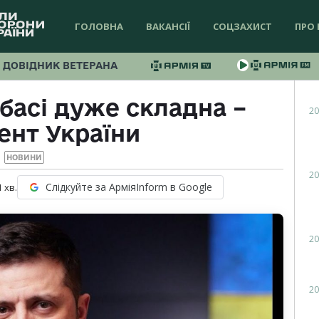
ГОЛОВНА
ВАКАНСІЇ
СОЦЗАХИСТ
ПРО 
ДОВІДНИК ВЕТЕРАНА
басі дуже складна –
20
ент України
НОВИНИ
20
Слідкуйте за АрміяInform в Google
1
хв.
20
20