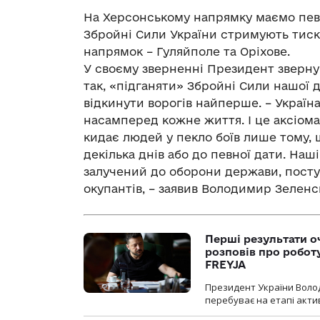
На Херсонському напрямку маємо певні
Збройні Сили України стримують тиск 
напрямок – Гуляйполе та Оріхове.
У своєму зверненні Президент звернув
так, «підганяти» Збройні Сили нашої 
відкинути ворогів найперше. – Україна
насамперед кожне життя. І це аксіома. 
кидає людей у пекло боїв лише тому, 
декілька днів або до певної дати. Наші 
залучений до оборони держави, посту
окупантів, – заявив Володимир Зеленс
Перші результати о
розповів про робот
FREYJA
Президент України Воло
перебуває на етапі актив