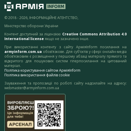
© 2018 - 2026, ІНФОРМАЦІЙНЕ АГЕНТСТВО,
Міністерство оборони України
Контент доступний за ліцензією
Creative Commons Attribution 4.0
International license
якщо не зазначено інше.
При використанні контенту з сайту АрміяInform посилання на
armyinform.com.ua
обов’язкове. Для суб’єктів у сфері онлайн-медіа
обов’язковим є розміщення у першому абзаці матеріалу прямого та
відкритого для пошукових систем гіперпосилання на цитований
матеріал.
Політика користування сайтом АрміяInform
Політика використання файлів cookie
Зауваження та пропозиції по роботі сайту надсилайте на адресу:
webmaster@armyinform.com.ua