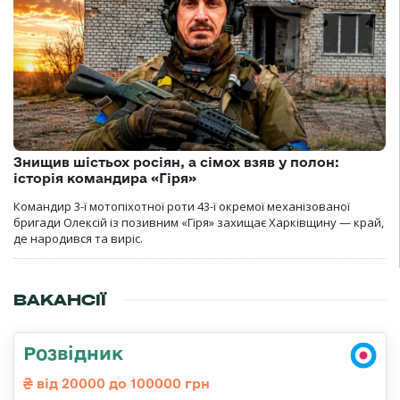
Знищив шістьох росіян, а сімох взяв у полон:
історія командира «Гіря»
Командир 3-ї мотопіхотної роти 43-ї окремої механізованої
бригади Олексій із позивним «Гіря» захищає Харківщину — край,
де народився та виріс.
ВАКАНСІЇ
Розвідник
від 20000 до 100000 грн