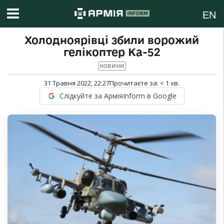
EN
Холодноярівці збили ворожий
гелікоптер Ка-52
НОВИНИ
31 Травня 2022, 22:27
Прочитаєте за:
< 1
хв.
Слідкуйте за АрміяInform в Google