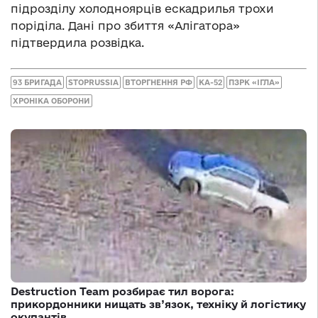
підрозділу холодноярців ескадрилья трохи
поріділа. Дані про збиття «Алігатора»
підтвердила розвідка.
93 БРИГАДА
STOPRUSSIA
ВТОРГНЕННЯ РФ
КА-52
ПЗРК «ІГЛА»
ХРОНІКА ОБОРОНИ
Destruction Team розбирає тил ворога:
прикордонники нищать зв’язок, техніку й логістику
окупантів