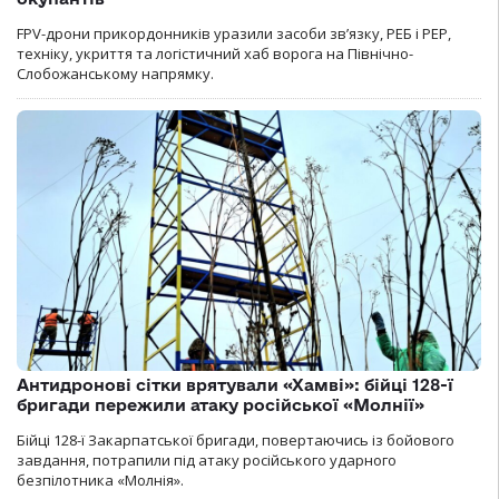
FPV-дрони прикордонників уразили засоби зв’язку, РЕБ і РЕР,
техніку, укриття та логістичний хаб ворога на Північно-
Слобожанському напрямку.
Антидронові сітки врятували «Хамві»: бійці 128-ї
бригади пережили атаку російської «Молнії»
Бійці 128-ї Закарпатської бригади, повертаючись із бойового
завдання, потрапили під атаку російського ударного
безпілотника «Молнія».