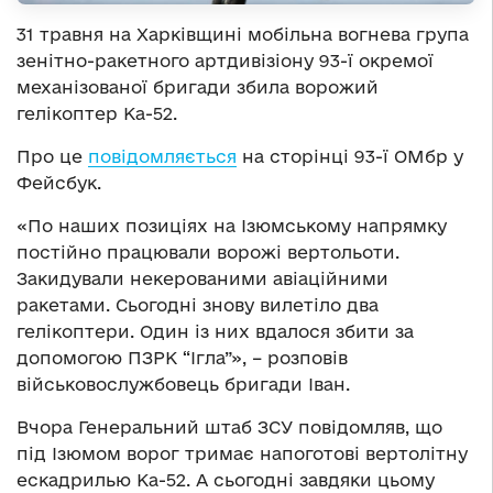
31 травня на Харківщині мобільна вогнева група
зенітно-ракетного артдивізіону 93-ї окремої
механізованої бригади збила ворожий
гелікоптер Ка-52.
Про це
повідомляється
на сторінці 93-ї ОМбр у
Фейсбук.
«По наших позиціях на Ізюмському напрямку
постійно працювали ворожі вертольоти.
Закидували некерованими авіаційними
ракетами. Сьогодні знову вилетіло два
гелікоптери. Один із них вдалося збити за
допомогою ПЗРК “Ігла”», – розповів
військовослужбовець бригади Іван.
Вчора Генеральний штаб ЗСУ повідомляв, що
під Ізюмом ворог тримає напоготові вертолітну
ескадрилью Ка-52. А сьогодні завдяки цьому