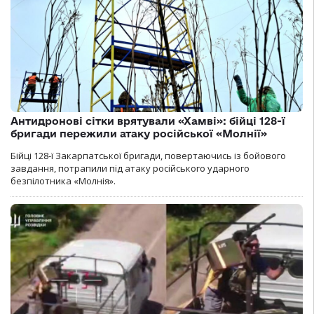
Антидронові сітки врятували «Хамві»: бійці 128-ї
бригади пережили атаку російської «Молнії»
Бійці 128-ї Закарпатської бригади, повертаючись із бойового
завдання, потрапили під атаку російського ударного
безпілотника «Молнія».