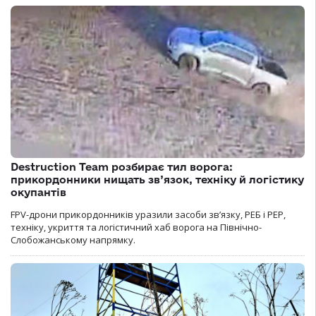
Destruction Team розбирає тил ворога:
прикордонники нищать зв’язок, техніку й логістику
окупантів
FPV-дрони прикордонників уразили засоби зв’язку, РЕБ і РЕР,
техніку, укриття та логістичний хаб ворога на Північно-
Слобожанському напрямку.