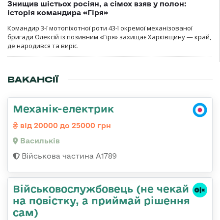
Знищив шістьох росіян, а сімох взяв у полон:
історія командира «Гіря»
Командир 3-ї мотопіхотної роти 43-ї окремої механізованої
бригади Олексій із позивним «Гіря» захищає Харківщину — край,
де народився та виріс.
ВАКАНСІЇ
Механік-електрик
від 20000 до 25000 грн
Васильків
Військова частина А1789
Військовослужбовець (не чекай
на повістку, а приймай рішення
сам)