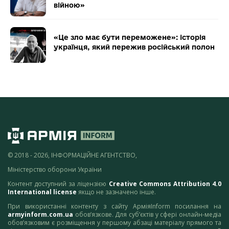
війною»
«Це зло має бути переможене»: історія
українця, який пережив російський полон
© 2018 - 2026, ІНФОРМАЦІЙНЕ АГЕНТСТВО,
Міністерство оборони України
Контент доступний за ліцензією
Creative Commons Attribution 4.0
International license
якщо не зазначено інше.
При використанні контенту з сайту АрміяInform посилання на
armyinform.com.ua
обов’язкове. Для суб’єктів у сфері онлайн-медіа
обов’язковим є розміщення у першому абзаці матеріалу прямого та