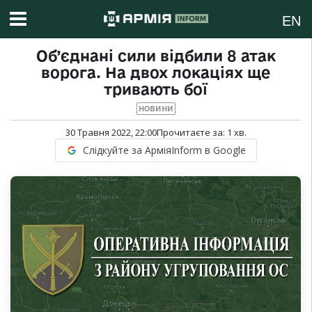
EN
Об’єднані сили відбили 8 атак
ворога. На двох локаціях ще
тривають бої
НОВИНИ
30 Травня 2022, 22:00
Прочитаєте за:
1
хв.
Слідкуйте за АрміяInform в Google