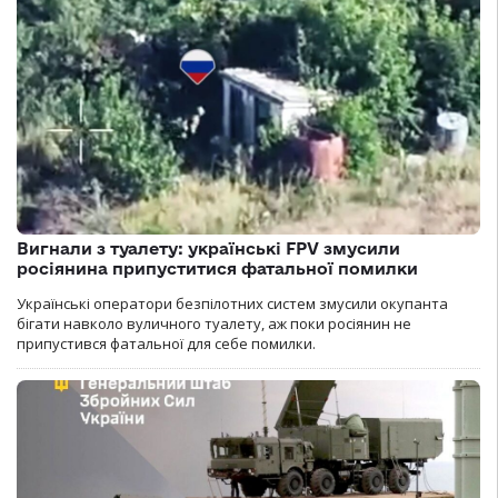
Вигнали з туалету: українські FPV змусили
росіянина припуститися фатальної помилки
Українські оператори безпілотних систем змусили окупанта
бігати навколо вуличного туалету, аж поки росіянин не
припустився фатальної для себе помилки.