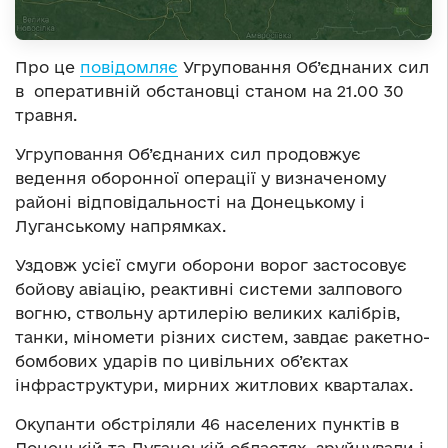
Про це
повідомляє
Угруповання Об’єднаних сил
в оперативній обстановці станом на 21.00 30
травня.
Угруповання Об’єднаних сил продовжує
ведення оборонної операції у визначеному
районі відповідальності на Донецькому і
Луганському напрямках.
Уздовж усієї смуги оборони ворог застосовує
бойову авіацію, реактивні системи залпового
вогню, ствольну артилерію великих калібрів,
танки, міномети різних систем, завдає ракетно-
бомбових ударів по цивільних об’єктах
інфраструктури, мирних житлових кварталах.
Окупанти обстріляли 46 населених пунктів в
Донецькій та Луганській областях, зруйнували і