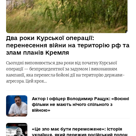
Два роки Курської операції:
перенесення війни на територію рф та
злам планів Кремля
Сьогодні виповнюється два роки від початку Курської
операції — безпрецедентної за задумом і виконанням
кампанії, яка перенесла бойові дії на територію держави-
агресора. Цей крок…
Актор і офіцер Володимир Ращук: «Воєнні
фільми не мають нічого спільного з
війною»
«Це зло має бути переможене»: історія
українця, який пережив російський полон