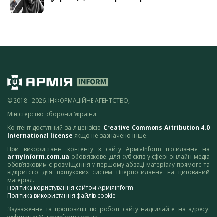
© 2018 - 2026, ІНФОРМАЦІЙНЕ АГЕНТСТВО,
Міністерство оборони України
Контент доступний за ліцензією
Creative Commons Attribution 4.0
International license
якщо не зазначено інше.
При використанні контенту з сайту АрміяInform посилання на
armyinform.com.ua
обов’язкове. Для суб’єктів у сфері онлайн-медіа
обов’язковим є розміщення у першому абзаці матеріалу прямого та
відкритого для пошукових систем гіперпосилання на цитований
матеріал.
Політика користування сайтом АрміяInform
Політика використання файлів cookie
Зауваження та пропозиції по роботі сайту надсилайте на адресу:
webmaster@armyinform.com.ua