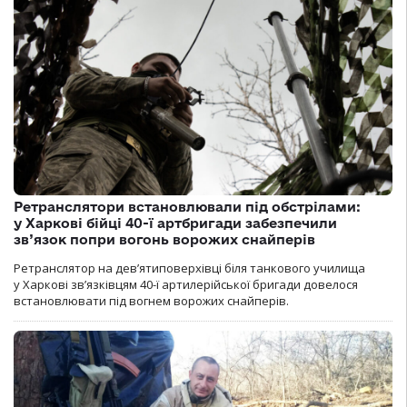
Ретранслятори встановлювали під обстрілами:
у Харкові бійці 40-ї артбригади забезпечили
зв’язок попри вогонь ворожих снайперів
Ретранслятор на дев’ятиповерхівці біля танкового училища
у Харкові зв’язківцям 40-ї артилерійської бригади довелося
встановлювати під вогнем ворожих снайперів.