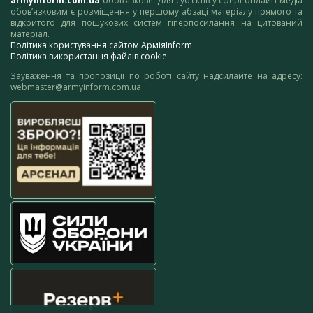
armyinform.com.ua
обов’язкове. Для суб’єктів у сфері онлайн-медіа
обов’язковим є розміщення у першому абзаці матеріалу прямого та
відкритого для пошукових систем гіперпосилання на цитований
матеріал.
Політика користування сайтом АрміяInform
Політика використання файлів cookie
Зауваження та пропозиції по роботі сайту надсилайте на адресу:
webmaster@armyinform.com.ua