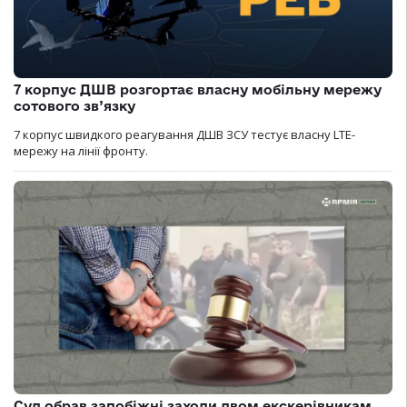
7 корпус ДШВ розгортає власну мобільну мережу
сотового зв’язку
7 корпус швидкого реагування ДШВ ЗСУ тестує власну LTE-
мережу на лінії фронту.
Суд обрав запобіжні заходи двом екскерівникам