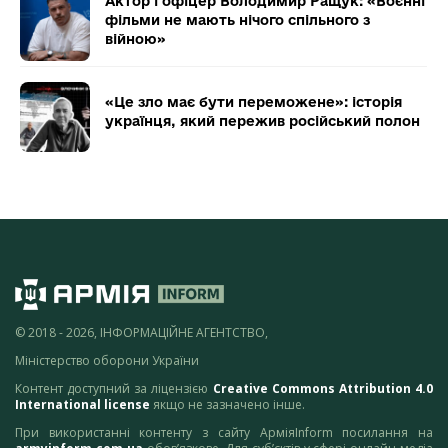
Актор і офіцер Володимир Ращук: «Воєнні
фільми не мають нічого спільного з
війною»
«Це зло має бути переможене»: історія
українця, який пережив російський полон
© 2018 - 2026, ІНФОРМАЦІЙНЕ АГЕНТСТВО,
Міністерство оборони України
Контент доступний за ліцензією
Creative Commons Attribution 4.0
International license
якщо не зазначено інше.
При використанні контенту з сайту АрміяInform посилання на