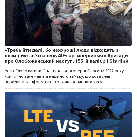
«Треба йти далі, бо нехороші люди відходять з
позицій»: зв’язківець 40-ї артилерійської бригади
про Слобожанський наступ, 155-й калібр і Starlink
Успіх Слобожанської наступальної операції восени 2022 року
критично залежав від надійного зв’язку, що дозволяв
передавати інформацію в режимі реального часу.