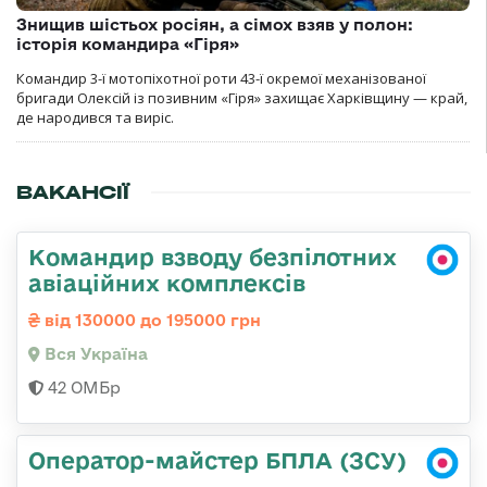
Знищив шістьох росіян, а сімох взяв у полон:
історія командира «Гіря»
Командир 3-ї мотопіхотної роти 43-ї окремої механізованої
бригади Олексій із позивним «Гіря» захищає Харківщину — край,
де народився та виріс.
ВАКАНСІЇ
Командир взводу безпілотних
авіаційних комплексів
від 130000 до 195000 грн
Вся Україна
42 ОМБр
Оператор-майстер БПЛА (ЗСУ)