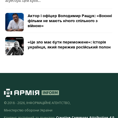
агресора. Цей крок…
Актор і офіцер Володимир Ращук: «Воєнні
фільми не мають нічого спільного з
війною»
«Це зло має бути переможене»: історія
українця, який пережив російський полон
© 2018 - 2026, ІНФОРМАЦІЙНЕ АГЕНТСТВО,
Міністерство оборони України
Контент доступний за ліцензією
Creative Commons Attribution 4.0