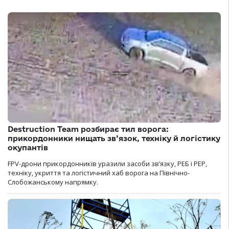
Destruction Team розбирає тил ворога:
прикордонники нищать зв’язок, техніку й логістику
окупантів
FPV-дрони прикордонників уразили засоби зв’язку, РЕБ і РЕР,
техніку, укриття та логістичний хаб ворога на Північно-
Слобожанському напрямку.