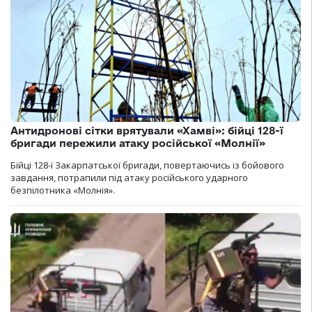
Антидронові сітки врятували «Хамві»: бійці 128-ї
бригади пережили атаку російської «Молнії»
Бійці 128-ї Закарпатської бригади, повертаючись із бойового
завдання, потрапили під атаку російського ударного
безпілотника «Молнія».