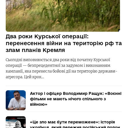
Два роки Курської операції:
перенесення війни на територію рф та
злам планів Кремля
Сьогодні виповнюється два роки від початку Курської
операції — безпрецедентної за задумом і виконанням
кампанії, яка перенесла бойові дії на територію держави-
агресора. Цей крок…
Актор і офіцер Володимир Ращук: «Воєнні
фільми не мають нічого спільного з
війною»
«Це зло має бути переможене»: історія
українця, який пережив російський полон