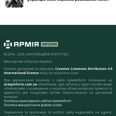
© 2018 - 2026, ІНФОРМАЦІЙНЕ АГЕНТСТВО,
Міністерство оборони України
Контент доступний за ліцензією
Creative Commons Attribution 4.0
International license
якщо не зазначено інше.
При використанні контенту з сайту АрміяInform посилання на
armyinform.com.ua
обов’язкове. Для суб’єктів у сфері онлайн-медіа
обов’язковим є розміщення у першому абзаці матеріалу прямого та
відкритого для пошукових систем гіперпосилання на цитований
матеріал.
Політика користування сайтом АрміяInform
Політика використання файлів cookie
Зауваження та пропозиції по роботі сайту надсилайте на адресу: