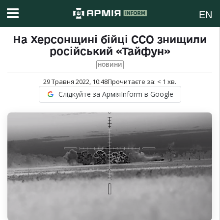
EN
На Херсонщині бійці ССО знищили
російський «Тайфун»
НОВИНИ
29 Травня 2022, 10:48
Прочитаєте за:
< 1
хв.
Слідкуйте за АрміяInform в Google