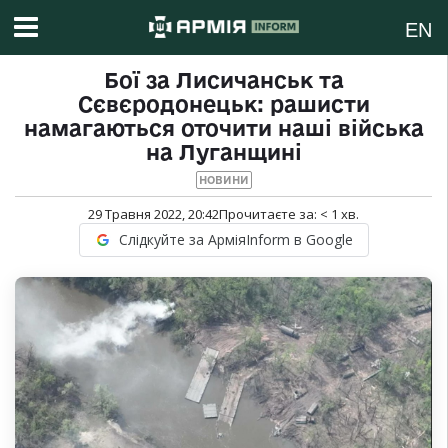
EN
Бої за Лисичанськ та
Сєвєродонецьк: рашисти
намагаються оточити наші війська
на Луганщині
НОВИНИ
29 Травня 2022, 20:42
Прочитаєте за:
< 1
хв.
Слідкуйте за АрміяInform в Google