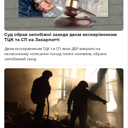
Суд обрав запобіжні заходи двом екскерівникам
ТЦК та СП на Закарпатті
Двом екскерівникам ТЦК та СП, яких ДБР викрило на
незаконному «списанні» понад тисячі чоловіків, обрано
запобіжний захід.