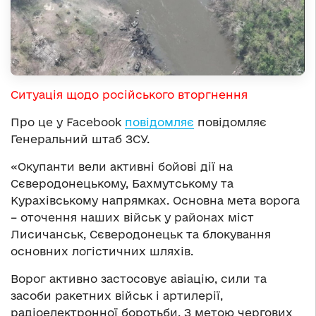
Ситуація щодо російського вторгнення
Про це у Facebook
повідомляє
повідомляє
Генеральний штаб ЗСУ.
«Окупанти вели активні бойові дії на
Сєверодонецькому, Бахмутському та
Курахівському напрямках. Основна мета ворога
– оточення наших військ у районах міст
Лисичанськ, Сєверодонецьк та блокування
основних логістичних шляхів.
Ворог активно застосовує авіацію, сили та
засоби ракетних військ і артилерії,
радіоелектронної боротьби. З метою чергових