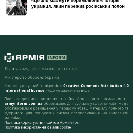
«Це зло має бути переможене»: історія
українця, який пережив російський полон
© 2018 - 2026, ІНФОРМАЦІЙНЕ АГЕНТСТВО,
Міністерство оборони України
Контент доступний за ліцензією
Creative Commons Attribution 4.0
International license
якщо не зазначено інше.
При використанні контенту з сайту АрміяInform посилання на
armyinform.com.ua
обов’язкове. Для суб’єктів у сфері онлайн-медіа
обов’язковим є розміщення у першому абзаці матеріалу прямого та
відкритого для пошукових систем гіперпосилання на цитований
матеріал.
Політика користування сайтом АрміяInform
Політика використання файлів cookie