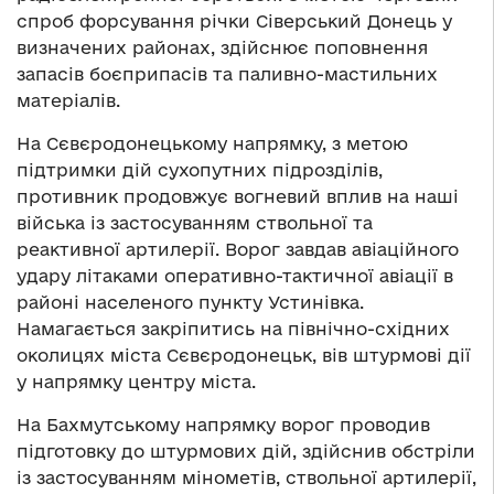
спроб форсування річки Сіверський Донець у
визначених районах, здійснює поповнення
запасів боєприпасів та паливно-мастильних
матеріалів.
На Сєвєродонецькому напрямку, з метою
підтримки дій сухопутних підрозділів,
противник продовжує вогневий вплив на наші
війська із застосуванням ствольної та
реактивної артилерії. Ворог завдав авіаційного
удару літаками оперативно-тактичної авіації в
районі населеного пункту Устинівка.
Намагається закріпитись на північно-східних
околицях міста Сєвєродонецьк, вів штурмові дії
у напрямку центру міста.
На Бахмутському напрямку ворог проводив
підготовку до штурмових дій, здійснив обстріли
із застосуванням мінометів, ствольної артилерії,