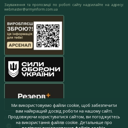
Зауваження та пропозиції по роботі сайту надсилайте на адресу:
webmaster@armyinform.com.ua
Ми використовуємо файли cookie, щоб забезпечити
вам найкращий досвід роботи на нашому сайті.
Продовжуючи користуватися сайтом, ви погоджуєтесь
press@armyinform.com.ua
на використання файлів cookie. Детальніше про