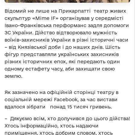
Відомий не лише на Прикарпатті театр живих
скульптур «Mime IF» організував у середмісті
Івано-Франківська перформанс задля допомоги
ЗС України. Дійство відтворювало мужність
воїнів-захисників України в різні історичні часи
– від Князівської доби і до наших днів. Шість
фігур представляли українських захисників
різних історичних епох, які передають один
одному естафету часу, аби захищати свою
землю.
Як зазначено на офіційній сторінці театру в
соціальній мережі Facebook, за час вистави
вдалося зібрати понад 15 тисяч гривень.
– Дякуємо всім, хто долучився до цього дійства!
Хтось інформаційно, хтось надаючи
приміщення, хтось добрим словом, хтось