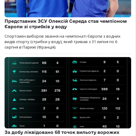
Представник ЗСУ Олексій Середа став чемпіоном
Європи зі стрибків у воду
Спортсмен виборов звання на чемпіонаті Європи з водних
видів спорту (стрибки у воду), який тривав з 31 липня по 6
серпня в Парижі (Франція).
За добу ліквідовано 68 точок вильоту ворожих