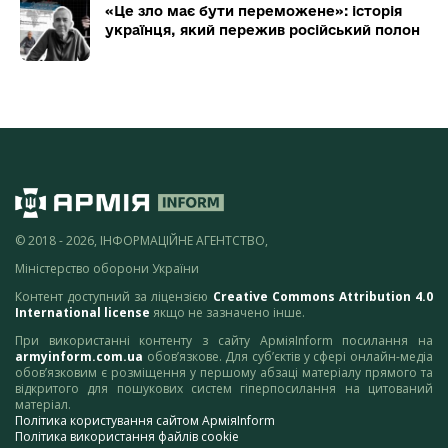
«Це зло має бути переможене»: історія
українця, який пережив російський полон
© 2018 - 2026, ІНФОРМАЦІЙНЕ АГЕНТСТВО,
Міністерство оборони України
Контент доступний за ліцензією
Creative Commons Attribution 4.0
International license
якщо не зазначено інше.
При використанні контенту з сайту АрміяInform посилання на
armyinform.com.ua
обов’язкове. Для суб’єктів у сфері онлайн-медіа
обов’язковим є розміщення у першому абзаці матеріалу прямого та
відкритого для пошукових систем гіперпосилання на цитований
матеріал.
Політика користування сайтом АрміяInform
Політика використання файлів cookie