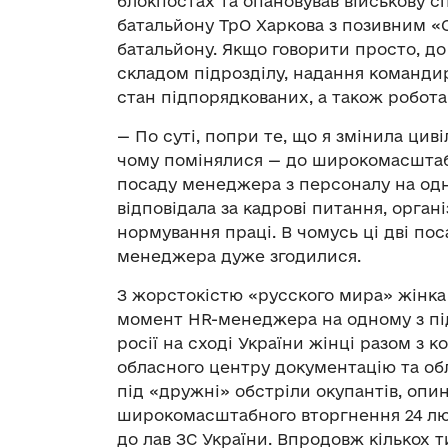
блокпостах та опановував військову с
батальйону ТрО Харкова з позивним «
батальйону. Якщо говорити просто, до 
складом підрозділу, надання команди
стан підпорядкованих, а також робота
— По суті, попри те, що я змінила циві
чому помінялися — до широкомасштабн
посаду менеджера з персоналу на одн
відповідала за кадрові питання, орган
нормування праці. В чомусь ці дві по
менеджера дуже згодилися.
З жорстокістю «русского мира» жінка 
момент HR-менеджера на одному з під
росії на сході України жінці разом з 
обласного центру документацію та обл
під «дружні» обстріли окупантів, опин
широкомасштабного вторгнення 24 лю
до лав ЗС України. Впродовж кількох 