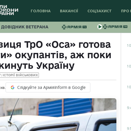
ГОЛОВНА
ВАКАНСІЇ
СОЦЗАХИСТ
ПРО 
ДОВІДНИК ВЕТЕРАНА
иця ТрО «Оса» готова
10
и» окупантів, аж поки
кинуть Україну
10
Y: ІСТОРІЇ ВІЙСЬКОВИХ
10
Слідкуйте за АрміяInform в Google
хв.
9:
9: