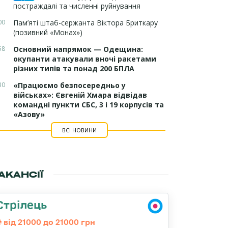
постраждалі та численні руйнування
00
Пам’яті штаб-сержанта Віктора Бриткару
(позивний «Монах»)
58
Основний напрямок — Одещина:
окупанти атакували вночі ракетами
різних типів та понад 200 БПЛА
30
«Працюємо безпосередньо у
військах»: Євгеній Хмара відвідав
командні пункти СБС, 3 і 19 корпусів та
«Азову»
ВСІ НОВИНИ
АКАНСІЇ
Стрілець
від 21000 до 21000 грн