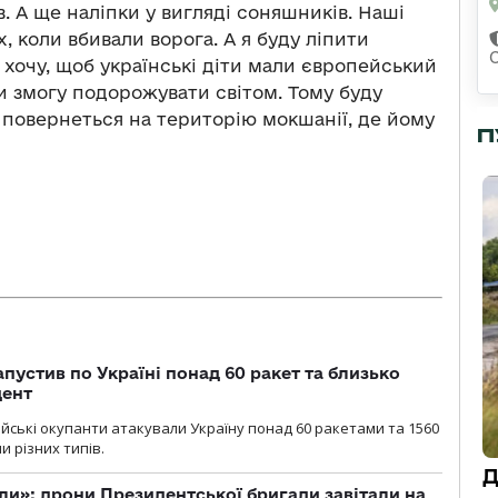
. А ще наліпки у вигляді соняшників. Наші
 коли вбивали ворога. А я буду ліпити
 хочу, щоб українські діти мали європейський
ли змогу подорожувати світом. Тому буду
 повернеться на територію мокшанії, де йому
П
пустив по Україні понад 60 ракет та близько
дент
ійські окупанти атакували Україну понад 60 ракетами та 1560
 різних типів.
Д
ли»: дрони Президентської бригади завітали на