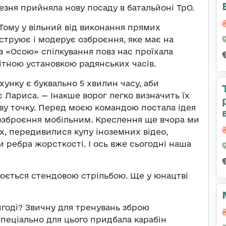
езня прийняла нову посаду в батальйоні ТрО.
 Тому у вільний від виконання прямих
нструює і модерує озброєння, яке має на
о з «Осою» спілкування повз нас проїхала
нітною установкою радянських часів.
хунку є буквально 5 хвилин часу, аби
є Лариса. — Інакше ворог легко визначить їх
ву точку. Перед моєю командою постала ідея
 озброєння мобільним. Креслення ще вчора ми
х, передивилися купу іноземних відео,
и ребра жорсткості. І ось вже сьогодні наша
люється стендовою стрільбою. Ще у юнацтві
ригоді? Звичну для тренувань зброю
пеціально для цього придбала карабін