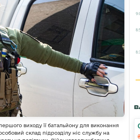
9:
8:
8:
В
ершого виходу її батальйону для виконання
особовий склад підрозділу ніс службу на