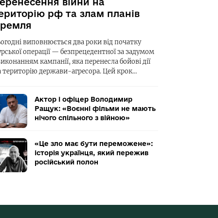
еренесення війни на
ериторію рф та злам планів
ремля
ьогодні виповнюється два роки від початку
урської операції — безпрецедентної за задумом
виконанням кампанії, яка перенесла бойові дії
а територію держави-агресора. Цей крок…
Актор і офіцер Володимир
Ращук: «Воєнні фільми не мають
нічого спільного з війною»
«Це зло має бути переможене»:
історія українця, який пережив
російський полон