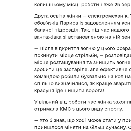
колишньому місці роботи і вже 25 бер
Друга освіта жінки — електромеханік.
обов’язків Лариса із задоволенням ко
балансі підрозділ. Так, під час нашог
вантажівка зі встановленою на ній зе
— Після відкриття вогню у цього розра
покинути місце стрільби, — розповіда
місце розташування та знищить вогне
зробити це застаріле, але ефективне
командою робили буквально на коліна
спільно визначилися, як краще зварит
красуня їде нищити ворога!
У вільний від роботи час жінка захоп
отримала КМС з цього виду спорту.
— Хто б знав, що хобі може стати у п
прийшлося міняти на більш сучасну. С