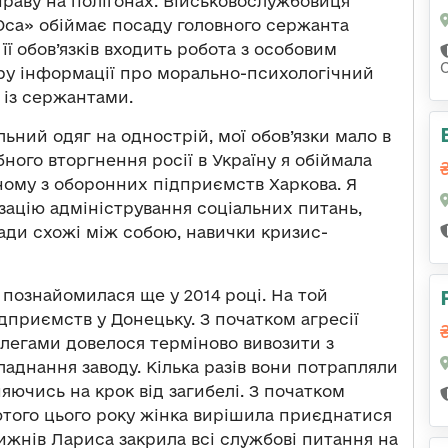
праву на полігонах. Військовослужбовиця
Оса» обіймає посаду головного сержанта
її обов’язків входить робота з особовим
ру інформації про морально-психологічний
 із сержантами.
льний одяг на однострій, мої обов’язки мало в
ого вторгнення росії в Україну я обіймала
ому з оборонних підприємств Харкова. Я
ізацію адміністрування соціальних питань,
сади схожі між собою, навички кризис-
познайомилася ще у 2014 році. На той
приємств у Донецьку. З початком агресії
колегами довелося терміново вивозити з
аднання заводу. Кілька разів вони потрапляли
яючись на крок від загибелі. З початком
того цього року жінка вирішила приєднатися
тижнів Лариса закрила всі службові питання на