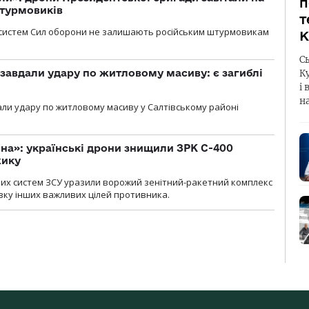
п
штурмовиків
т
систем Сил оборони не залишають російським штурмовикам
К
С
 завдали удару по житловому масиву: є загиблі
К
і 
н
али удару по житловому масиву у Салтівському районі
іна»: українські дрони знищили ЗРК С-400
жику
них систем ЗСУ уразили ворожий зенітний-ракетний комплекс
изку інших важливих цілей противника.