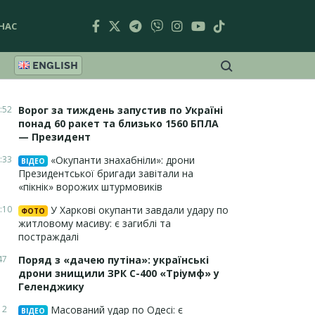
НАС
ENGLISH
:52
Ворог за тиждень запустив по Україні
понад 60 ракет та близько 1560 БПЛА
— Президент
:33
«Окупанти знахабніли»: дрони
ВІДЕО
Президентської бригади завітали на
«пікнік» ворожих штурмовиків
:10
У Харкові окупанти завдали удару по
ФОТО
житловому масиву: є загиблі та
постраждалі
47
Поряд з «дачею путіна»: українські
дрони знищили ЗРК С-400 «Тріумф» у
Геленджику
12
Масований удар по Одесі: є
ВІДЕО