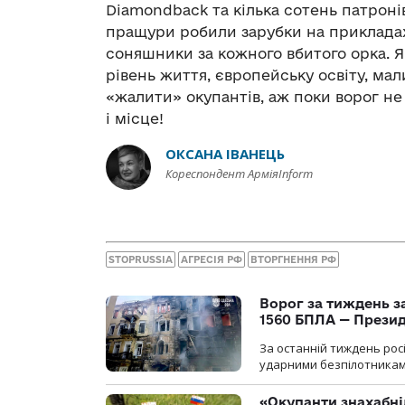
Diamondback та кілька сотень патронів
пращури робили зарубки на прикладах,
соняшники за кожного вбитого орка. Я
рівень життя, європейську освіту, ма
«жалити» окупантів, аж поки ворог не
і місце!
ОКСАНА ІВАНЕЦЬ
Кореспондент АрміяInform
STOPRUSSIA
АГРЕСІЯ РФ
ВТОРГНЕННЯ РФ
Ворог за тиждень за
1560 БПЛА — Прези
За останній тиждень рос
ударними безпілотниками
«Окупанти знахабні