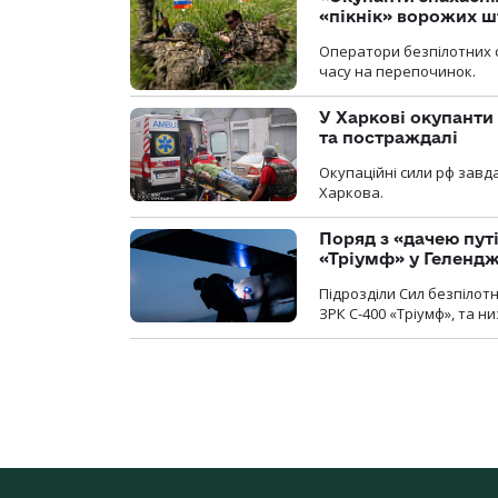
«пікнік» ворожих 
Оператори безпілотних 
часу на перепочинок.
У Харкові окупанти
та постраждалі
Окупаційні сили рф завд
Харкова.
Поряд з «дачею пут
«Тріумф» у Геленд
Підрозділи Сил безпілот
ЗРК С-400 «Тріумф», та н