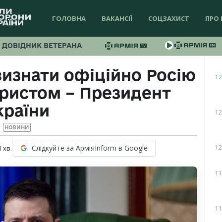
ГОЛОВНА
ВАКАНСІЇ
СОЦЗАХИСТ
ПРО 
ДОВІДНИК ВЕТЕРАНА
визнати офіційно Росію
12
ристом – Президент
країни
12
НОВИНИ
12
Слідкуйте за АрміяInform в Google
1
хв.
11
11