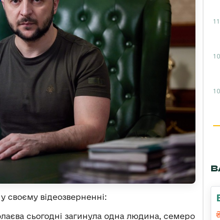
11
10
10
В
у своєму відеозверненні:
олаєва сьогодні загинула одна людина, семеро