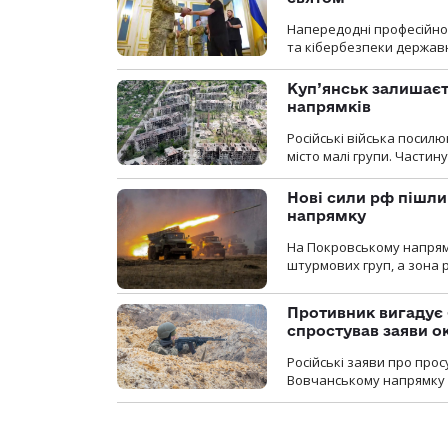
Напередодні професійног
та кібербезпеки державн
Куп’янськ залишаєть
напрямків
Російські війська посилю
місто малі групи. Частин
Нові сили рф пішли
напрямку
На Покровському напрямку
штурмових груп, а зона р
Противник вигадує 
спростував заяви о
Російські заяви про про
Вовчанському напрямку о