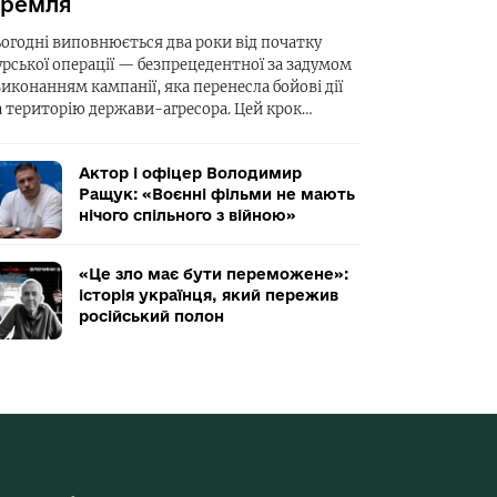
ремля
ьогодні виповнюється два роки від початку
урської операції — безпрецедентної за задумом
виконанням кампанії, яка перенесла бойові дії
а територію держави-агресора. Цей крок…
Актор і офіцер Володимир
Ращук: «Воєнні фільми не мають
нічого спільного з війною»
«Це зло має бути переможене»:
історія українця, який пережив
російський полон