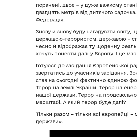
поранені, двоє – у дуже важкому стан
двадцять метрів від дитячого садочка.
Федерація.
Знову й знову буду нагадувати світу,
державою-терористом, державою – сп
чесно й відображає ту щоденну реальн
хочуть понести далі у Європу. І це м
Готуюся до засідання Європейської рад
звертатись до учасників засідання. З
став на сьогодні фактично єдиною фо
Терор на землі України. Терор на енер
нашої держави. Терор на продовольчо
масштабі. А який терор буде далі?
Тільки разом – тільки всі європейці –
держави».