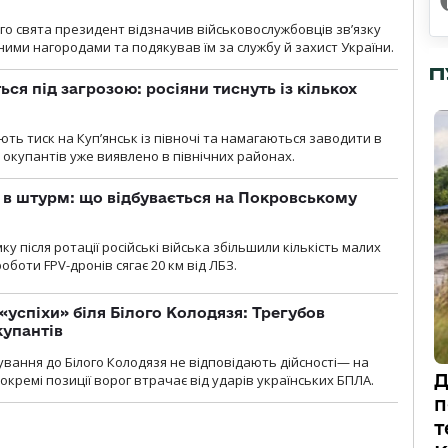
о свята президент відзначив військовослужбовців зв’язку
ими нагородами та подякував їм за службу й захист України.
П
ся під загрозою: росіяни тиснуть із кількох
ють тиск на Куп’янськ із півночі та намагаються заводити в
у окупантів уже виявлено в північних районах.
 в штурм: що відбувається на Покровському
 після ротації російські війська збільшили кількість малих
оботи FPV-дронів сягає 20 км від ЛБЗ.
«успіхи» біля Білого Колодязя: Трегубов
купантів
сування до Білого Колодязя не відповідають дійсності— на
Д
кремі позиції ворог втрачає від ударів українських БПЛА.
п
т