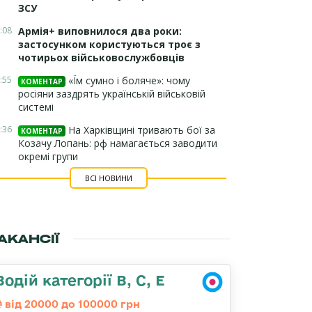
ЗСУ
:08
Армія+ виповнилося два роки:
застосунком користуються троє з
чотирьох військовослужбовців
:55
«Їм сумно і боляче»: чому
КОМЕНТАР
росіяни заздрять українській військовій
системі
:36
На Харківщині тривають бої за
КОМЕНТАР
Козачу Лопань: рф намагається заводити
окремі групи
ВСІ НОВИНИ
АКАНСІЇ
Водій категорії В, С, Е
від 20000 до 100000 грн