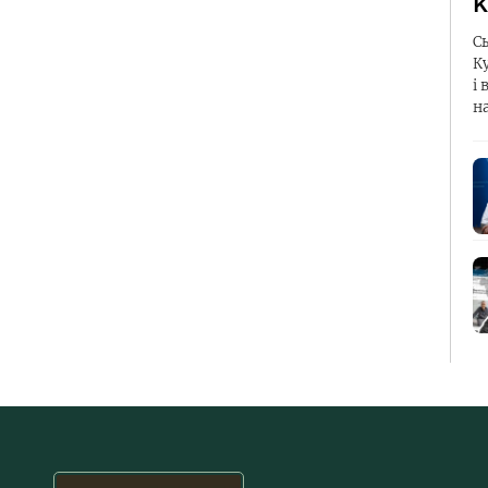
К
С
К
і 
н