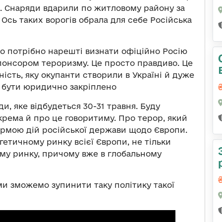
і. Снаряди вдарили по житловому району за
 Ось таких ворогів обрала для себе Російська
 що потрібно нарешті визнати офіційно Росію
онсором тероризму. Це просто правдиво. Це
ість, яку окупанти створили в Україні й дуже
ає бути юридично закріплено
и, яке відбудеться 30-31 травня. Буду
окрема й про це говоритиму. Про терор, який
рмою дій російської держави щодо Європи.
гетичному ринку всієї Європи, не тільки
му ринку, причому вже в глобальному
 ми зможемо зупинити таку політику такої