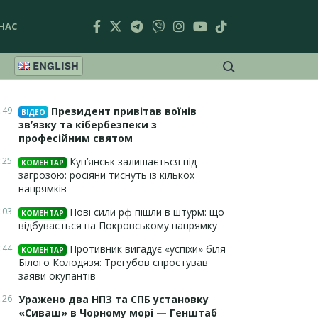
НАС
ENGLISH
:49
Президент привітав воїнів
ВІДЕО
зв’язку та кібербезпеки з
професійним святом
:25
Куп’янськ залишається під
КОМЕНТАР
загрозою: росіяни тиснуть із кількох
напрямків
:03
Нові сили рф пішли в штурм: що
КОМЕНТАР
відбувається на Покровському напрямку
:44
Противник вигадує «успіхи» біля
КОМЕНТАР
Білого Колодязя: Трегубов спростував
заяви окупантів
:26
Уражено два НПЗ та СПБ установку
«Сиваш» в Чорному морі — Генштаб