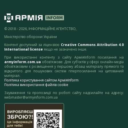
© 2018 - 2026, ІНФОРМАЦІЙНЕ АГЕНТСТВО,
Міністерство оборони України
Контент доступний за ліцензією
Creative Commons Attribution 4.0
International license
якщо не зазначено інше.
При використанні контенту з сайту АрміяInform посилання на
armyinform.com.ua
обов’язкове. Для суб’єктів у сфері онлайн-медіа
обов’язковим є розміщення у першому абзаці матеріалу прямого та
відкритого для пошукових систем гіперпосилання на цитований
матеріал.
Політика користування сайтом АрміяInform
Політика використання файлів cookie
Зауваження та пропозиції по роботі сайту надсилайте на адресу:
webmaster@armyinform.com.ua