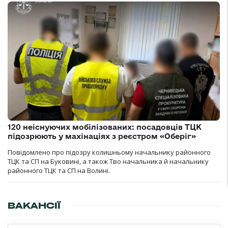
120 неіснуючих мобілізованих: посадовців ТЦК
підозрюють у махінаціях з реєстром «Оберіг»
Повідомлено про підозру колишньому начальнику районного
ТЦК та СП на Буковині, а також Тво начальника й начальнику
районного ТЦК та СП на Волині.
ВАКАНСІЇ