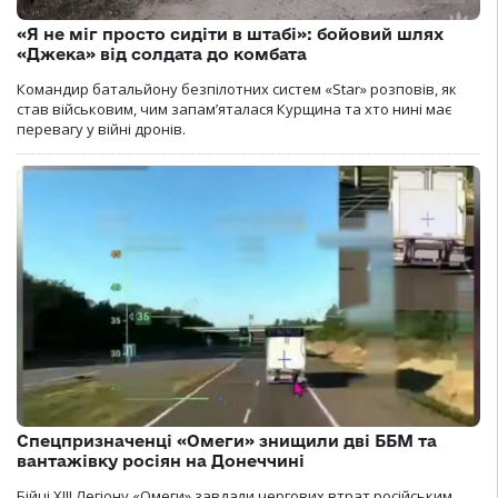
«Я не міг просто сидіти в штабі»: бойовий шлях
«Джека» від солдата до комбата
Командир батальйону безпілотних систем «Star» розповів, як
став військовим, чим запам’яталася Курщина та хто нині має
перевагу у війні дронів.
Спецпризначенці «Омеги» знищили дві ББМ та
вантажівку росіян на Донеччині
Бійці ХІІІ Легіону «Омеги» завдали чергових втрат російським