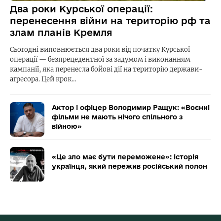
Два роки Курської операції:
перенесення війни на територію рф та
злам планів Кремля
Сьогодні виповнюється два роки від початку Курської
операції — безпрецедентної за задумом і виконанням
кампанії, яка перенесла бойові дії на територію держави-
агресора. Цей крок…
Актор і офіцер Володимир Ращук: «Воєнні
фільми не мають нічого спільного з
війною»
«Це зло має бути переможене»: історія
українця, який пережив російський полон