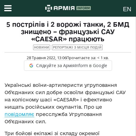
EN
5 пострілів і 2 ворожі танки, 2 БМД
знищено – французькі САУ
«CAESAR» працюють
НОВИНИ
РЕПОРТАЖІ З МІСЦЯ ПОДІЙ
28 Травня 2022, 13:06
Прочитаєте за:
< 1
хв.
Слідкуйте за АрміяInform в Google
Українські воїни-артилеристи угруповання
Об’єднаних сил добре освоїли французькі САУ
на колісному шасі «CAESAR» і ефективно
нищать російських окупантів. Про це
повідомляє
пресслужба Угруповання
Об’єднаних сил.
Три бойові екіпажі зі складу окремої