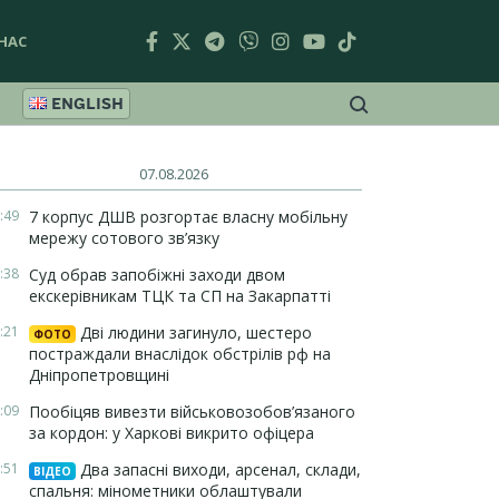
НАС
ENGLISH
07.08.2026
:49
7 корпус ДШВ розгортає власну мобільну
мережу сотового зв’язку
:38
Суд обрав запобіжні заходи двом
екскерівникам ТЦК та СП на Закарпатті
:21
Дві людини загинуло, шестеро
ФОТО
постраждали внаслідок обстрілів рф на
Дніпропетровщині
:09
Пообіцяв вивезти військовозобов’язаного
за кордон: у Харкові викрито офіцера
:51
Два запасні виходи, арсенал, склади,
ВІДЕО
спальня: мінометники облаштували