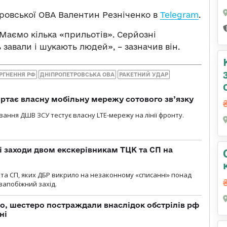
ровської ОВА Валентин Резніченко в
Telegram
.
 Маємо кілька «прильотів». Серйозні
завали і шукають людей», – зазначив він.
РГНЕННЯ РФ
ДНІПРОПЕТРОВСЬКА ОВА
РАКЕТНИЙ УДАР
ртає власну мобільну мережу сотового зв’язку
вання ДШВ ЗСУ тестує власну LTE-мережу на лінії фронту.
і заходи двом екскерівникам ТЦК та СП на
та СП, яких ДБР викрило на незаконному «списанні» понад
 запобіжний захід.
о, шестеро постраждали внаслідок обстрілів рф
ні