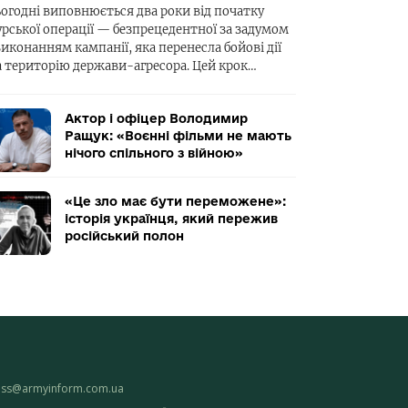
ьогодні виповнюється два роки від початку
урської операції — безпрецедентної за задумом
виконанням кампанії, яка перенесла бойові дії
а територію держави-агресора. Цей крок…
Актор і офіцер Володимир
Ращук: «Воєнні фільми не мають
нічого спільного з війною»
«Це зло має бути переможене»:
історія українця, який пережив
російський полон
ess@armyinform.com.ua