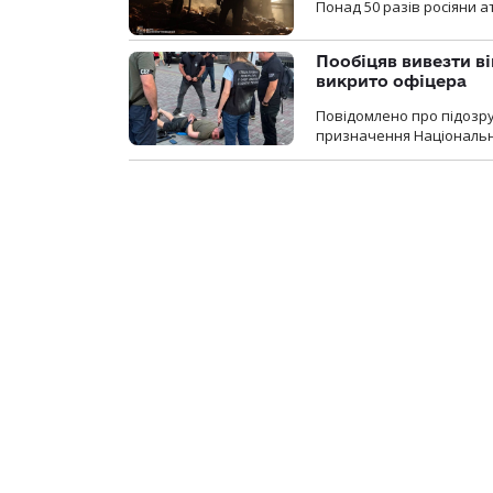
Понад 50 разів росіяни 
Пообіцяв вивезти ві
викрито офіцера
Повідомлено про підозр
призначення Національної 