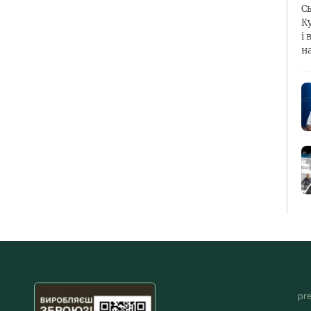
С
К
і 
н
pr