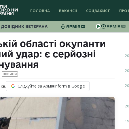
ГОЛОВНА
ВАКАНСІЇ
СОЦЗАХИСТ
ПРО 
ДОВІДНИК ВЕТЕРАНА
кій області окупанти
ий удар: є серйозні
20
нування
20
НОВИНИ
20
Слідкуйте за АрміяInform в Google
хв.
20
19