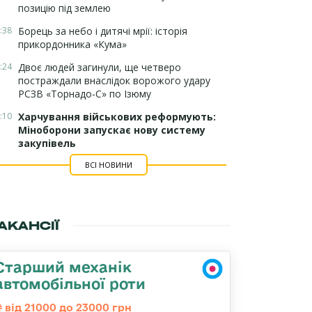
позицію під землею
:38
Борець за небо і дитячі мрії: історія
прикордонника «Кума»
:24
Двоє людей загинули, ще четверо
постраждали внаслідок ворожого удару
РСЗВ «Торнадо-С» по Ізюму
:10
Харчування військових реформують:
Міноборони запускає нову систему
закупівель
ВСІ НОВИНИ
АКАНСІЇ
Старший механік
автомобільної роти
від 21000 до 23000 грн