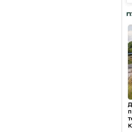
П
Д
п
т
К