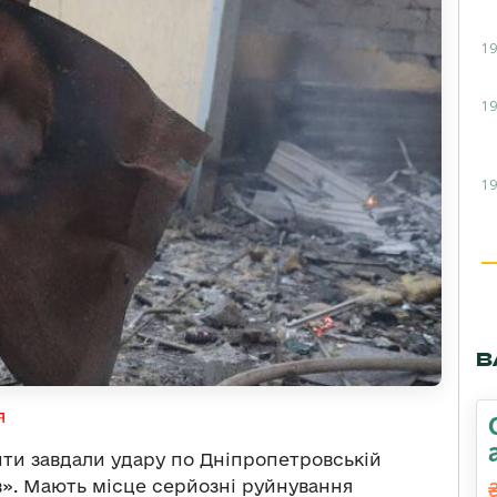
19
19
19
В
я
анти завдали удару по Дніпропетровській
ів». Мають місце серйозні руйнування