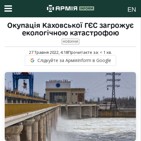
EN
Окупація Каховської ГЄС загрожує
екологічною катастрофою
НОВИНИ
27 Травня 2022, 4:18
Прочитаєте за:
< 1
хв.
Слідкуйте за АрміяInform в Google