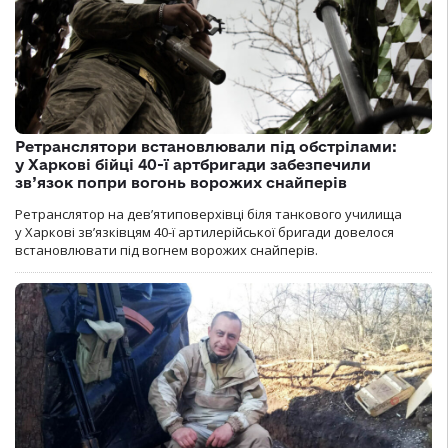
Ретранслятори встановлювали під обстрілами:
у Харкові бійці 40-ї артбригади забезпечили
зв’язок попри вогонь ворожих снайперів
Ретранслятор на дев’ятиповерхівці біля танкового училища
у Харкові зв’язківцям 40-ї артилерійської бригади довелося
встановлювати під вогнем ворожих снайперів.