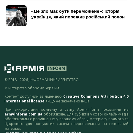
«Це зло має бути переможене»: історія
українця, який пережив російський полон
© 2018 - 2026, ІНФОРМАЦІЙНЕ АГЕНТСТВО,
Міністерство оборони України
Контент доступний за ліцензією
Creative Commons Attribution 4.0
International license
якщо не зазначено інше.
При використанні контенту з сайту АрміяInform посилання на
armyinform.com.ua
обов’язкове. Для суб’єктів у сфері онлайн-медіа
обов’язковим є розміщення у першому абзаці матеріалу прямого та
відкритого для пошукових систем гіперпосилання на цитований
матеріал.