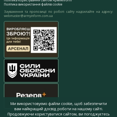
Політика користування сайтом АрміяInform
Політика використання файлів cookie
Зауваження та пропозиції по роботі сайту надсилайте на адресу:
webmaster@armyinform.com.ua
Ми використовуємо файли cookie, щоб забезпечити
вам найкращий досвід роботи на нашому сайті.
Продовжуючи користуватися сайтом, ви погоджуєтесь
press@armyinform.com.ua