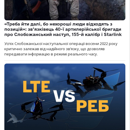
«Треба йти далі, бо нехороші люди відходять з
позицій»: зв’язківець 40-ї артилерійської бригади
про Слобожанський наступ, 155-й калібр і Starlink
Успіх Слобожанської наступальної операції восени 2022 року
критично залежав від надійного зв’язку, що дозволяв
передавати інформацію в режимі реального часу.