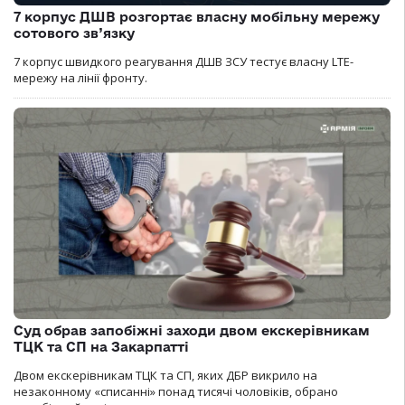
7 корпус ДШВ розгортає власну мобільну мережу
сотового зв’язку
7 корпус швидкого реагування ДШВ ЗСУ тестує власну LTE-
мережу на лінії фронту.
Суд обрав запобіжні заходи двом екскерівникам
ТЦК та СП на Закарпатті
Двом екскерівникам ТЦК та СП, яких ДБР викрило на
незаконному «списанні» понад тисячі чоловіків, обрано