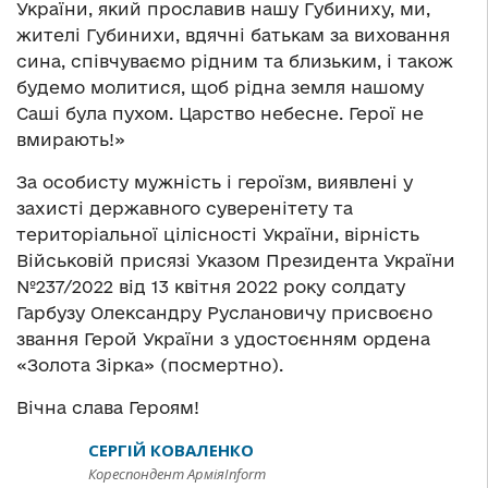
України, який прославив нашу Губиниху, ми,
жителі Губинихи, вдячні батькам за виховання
сина, співчуваємо рідним та близьким, і також
будемо молитися, щоб рідна земля нашому
Саші була пухом. Царство небесне. Герої не
вмирають!»
За особисту мужність і героїзм, виявлені у
захисті державного суверенітету та
територіальної цілісності України, вірність
Військовій присязі Указом Президента України
№237/2022 від 13 квітня 2022 року солдату
Гарбузу Олександру Руслановичу присвоєно
звання Герой України з удостоєнням ордена
«Золота Зірка» (посмертно).
Вічна слава Героям!
СЕРГІЙ КОВАЛЕНКО
Кореспондент АрміяInform