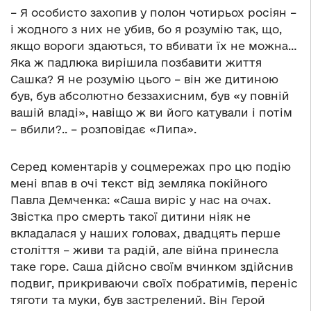
– Я особисто захопив у полон чотирьох росіян –
і жодного з них не убив, бо я розумію так, що,
якщо вороги здаються, то вбивати їх не можна…
Яка ж падлюка вирішила позбавити життя
Сашка? Я не розумію цього – він же дитиною
був, був абсолютно беззахисним, був «у повній
вашій владі», навіщо ж ви його катували і потім
– вбили?.. – розповідає «Липа».
Серед коментарів у соцмережах про цю подію
мені впав в очі текст від земляка покійного
Павла Демченка: «Саша виріс у нас на очах.
Звістка про смерть такої дитини ніяк не
вкладалася у наших головах, двадцять перше
століття – живи та радій, але війна принесла
таке горе. Саша дійсно своїм вчинком здійснив
подвиг, прикриваючи своїх побратимів, переніс
тяготи та муки, був застрелений. Він Герой