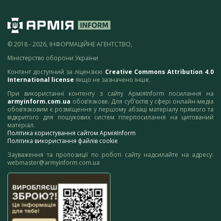
© 2018 - 2026, ІНФОРМАЦІЙНЕ АГЕНТСТВО,
Міністерство оборони України
Контент доступний за ліцензією
Creative Commons Attribution 4.0
International license
якщо не зазначено інше.
При використанні контенту з сайту АрміяInform посилання на
armyinform.com.ua
обов’язкове. Для суб’єктів у сфері онлайн-медіа
обов’язковим є розміщення у першому абзаці матеріалу прямого та
відкритого для пошукових систем гіперпосилання на цитований
матеріал.
Політика користування сайтом АрміяInform
Політика використання файлів cookie
Зауваження та пропозиції по роботі сайту надсилайте на адресу:
webmaster@armyinform.com.ua