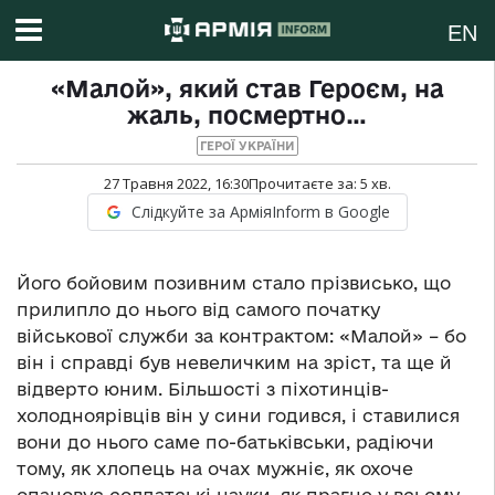
EN
«Малой», який став Героєм, на
жаль, посмертно…
ГЕРОЇ УКРАЇНИ
27 Травня 2022, 16:30
Прочитаєте за:
5
хв.
Слідкуйте за АрміяInform в Google
Його бойовим позивним стало прізвисько, що
прилипло до нього від самого початку
військової служби за контрактом: «Малой» – бо
він і справді був невеличким на зріст, та ще й
відверто юним. Більшості з піхотинців-
холодноярівців він у сини годився, і ставилися
вони до нього саме по-батьківськи, радіючи
тому, як хлопець на очах мужніє, як охоче