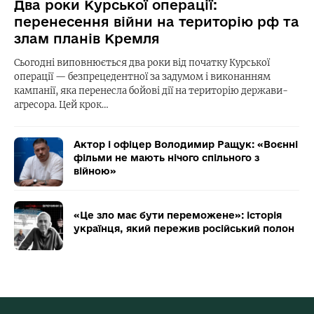
Два роки Курської операції:
перенесення війни на територію рф та
злам планів Кремля
Сьогодні виповнюється два роки від початку Курської
операції — безпрецедентної за задумом і виконанням
кампанії, яка перенесла бойові дії на територію держави-
агресора. Цей крок…
Актор і офіцер Володимир Ращук: «Воєнні
фільми не мають нічого спільного з
війною»
«Це зло має бути переможене»: історія
українця, який пережив російський полон