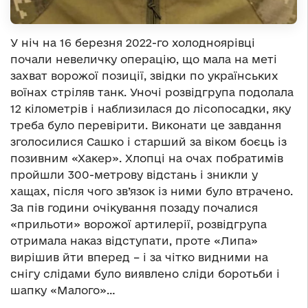
У ніч на 16 березня 2022-го холодноярівці
почали невеличку операцію, що мала на меті
захват ворожої позиції, звідки по українських
воїнах стріляв танк. Уночі розвідгрупа подолала
12 кілометрів і наблизилася до лісопосадки, яку
треба було перевірити. Виконати це завдання
зголосилися Сашко і старший за віком боєць із
позивним «Хакер». Хлопці на очах побратимів
пройшли 300-метрову відстань і зникли у
хащах, після чого зв’язок із ними було втрачено.
За пів години очікування позаду почалися
«прильоти» ворожої артилерії, розвідгрупа
отримала наказ відступати, проте «Липа»
вирішив йти вперед – і за чітко видними на
снігу слідами було виявлено сліди боротьби і
шапку «Малого»…