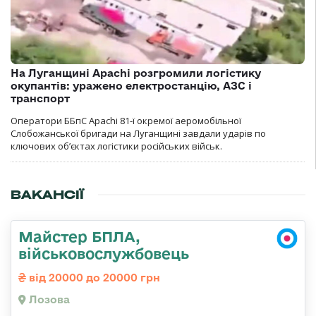
На Луганщині Apachi розгромили логістику
окупантів: уражено електростанцію, АЗС і
транспорт
Оператори ББпС Apachi 81-ї окремої аеромобільної
Слобожанської бригади на Луганщині завдали ударів по
ключових об’єктах логістики російських військ.
ВАКАНСІЇ
Майстер БПЛА,
військовослужбовець
від 20000 до 20000 грн
Лозова