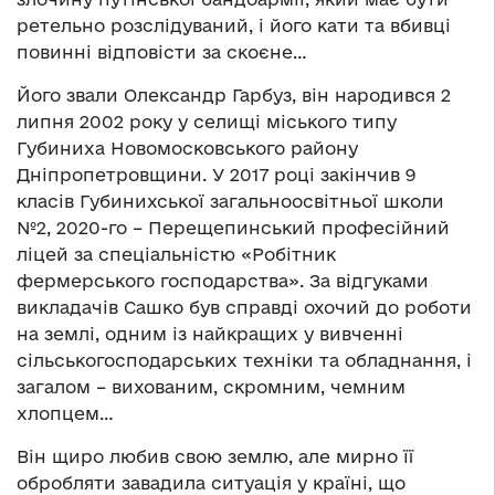
ретельно розслідуваний, і його кати та вбивці
повинні відповісти за скоєне…
Його звали Олександр Гарбуз, він народився 2
липня 2002 року у селищі міського типу
Губиниха Новомосковського району
Дніпропетровщини. У 2017 році закінчив 9
класів Губинихської загальноосвітньої школи
№2, 2020-го – Перещепинський професійний
ліцей за спеціальністю «Робітник
фермерського господарства». За відгуками
викладачів Сашко був справді охочий до роботи
на землі, одним із найкращих у вивченні
сільськогосподарських техніки та обладнання, і
загалом – вихованим, скромним, чемним
хлопцем…
Він щиро любив свою землю, але мирно її
обробляти завадила ситуація у країні, що