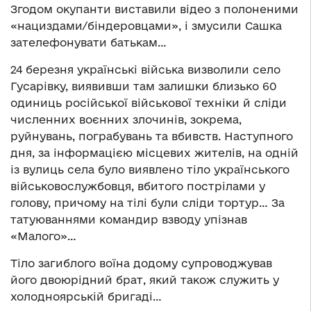
Згодом окупанти виставили відео з полоненими
«нациздами/біндеровцами», і змусили Сашка
зателефонувати батькам…
24 березня українські війська визволили село
Гусарівку, виявивши там залишки близько 60
одиниць російської військової техніки й сліди
численних воєнних злочинів, зокрема,
руйнувань, пограбувань та вбивств. Наступного
дня, за інформацією місцевих жителів, на одній
із вулиць села було виявлено тіло українського
військовослужбовця, вбитого пострілами у
голову, причому на тілі були сліди тортур… За
татуюваннями командир взводу упізнав
«Малого»…
Тіло загиблого воїна додому супроводжував
його двоюрідний брат, який також служить у
холодноярській бригаді…