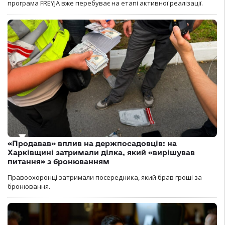
програма FREYJA вже перебуває на етапі активної реалізації.
«Продавав» вплив на держпосадовців: на
Харківщині затримали ділка, який «вирішував
питання» з бронюванням
Правоохоронці затримали посередника, який брав гроші за
бронювання.