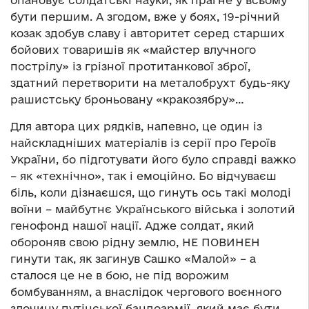
опановує солдатські науки, як прагне у всьому
бути першим. А згодом, вже у боях, 19-річний
козак здобув славу і авторитет серед старших
бойових товаришів як «майстер влучного
пострілу» із грізної протитанкової зброї,
здатний перетворити на металобрухт будь-яку
рашистську броньовану «кракозябру»…
Для автора цих рядків, напевно, це один із
найскладніших матеріалів із серії про Героїв
України, бо підготувати його було справді важко
– як «технічно», так і емоційно. Бо відчуваєш
біль, коли дізнаєшся, що гинуть ось такі молоді
воїни – майбутнє Українського війська і золотий
генофонд нашої нації. Адже солдат, який
обороняв свою рідну землю, НЕ ПОВИНЕН
гинути так, як загинув Сашко «Малой» – а
сталося це не в бою, не під ворожим
бомбуванням, а внаслідок чергового воєнного
злочину путінської бандоармії, який має бути