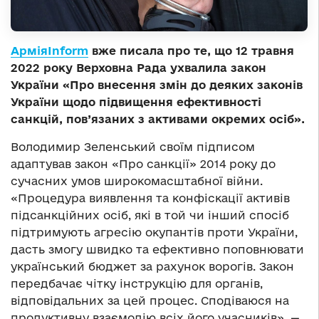
АрміяInform
вже писала про те, що 12 травня
2022 року Верховна Рада ухвалила закон
України «Про внесення змін до деяких законів
України щодо підвищення ефективності
санкцій, пов’язаних з активами окремих осіб».
Володимир Зеленський своїм підписом
адаптував закон «Про санкції» 2014 року до
сучасних умов широкомасштабної війни.
«Процедура виявлення та конфіскації активів
підсанкційних осіб, які в той чи інший спосіб
підтримують агресію окупантів проти України,
дасть змогу швидко та ефективно поповнювати
український бюджет за рахунок ворогів. Закон
передбачає чітку інструкцію для органів,
відповідальних за цей процес. Сподіваюся на
продуктивну взаємодію всіх його учасників», —