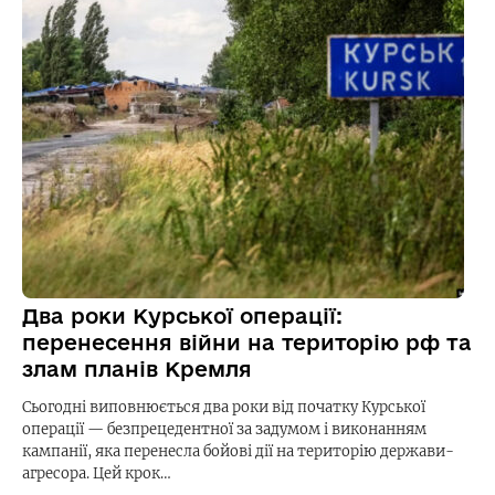
Два роки Курської операції:
перенесення війни на територію рф та
злам планів Кремля
Сьогодні виповнюється два роки від початку Курської
операції — безпрецедентної за задумом і виконанням
кампанії, яка перенесла бойові дії на територію держави-
агресора. Цей крок…