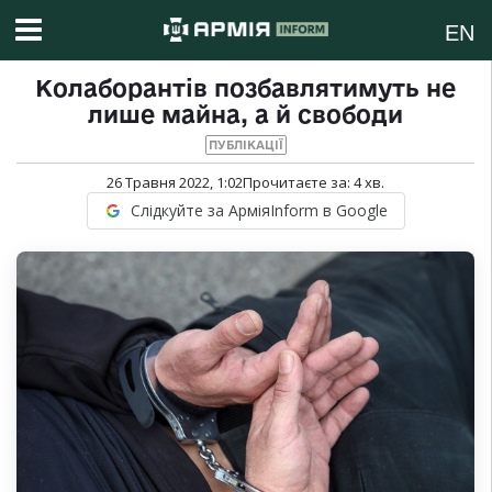
EN
Колаборантів позбавлятимуть не
лише майна, а й свободи
ПУБЛІКАЦІЇ
26 Травня 2022, 1:02
Прочитаєте за:
4
хв.
Слідкуйте за АрміяInform в Google