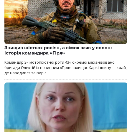
Знищив шістьох росіян, а сімох взяв у полон:
історія командира «Гіря»
Командир 3-ї мотопіхотної роти 43-ї окремої механізованої
бригади Олексій із позивним «Гіря» захищає Харківщину — край,
де народився та виріс.