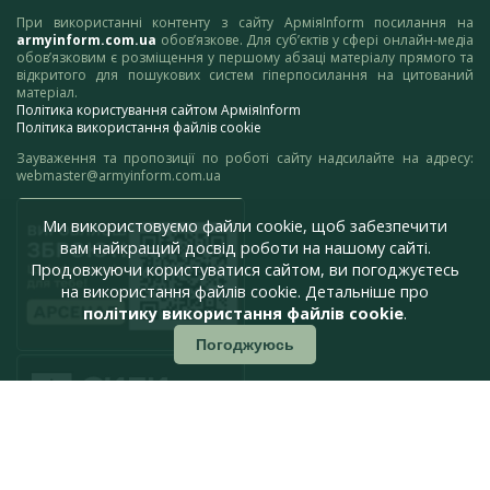
При використанні контенту з сайту АрміяInform посилання на
armyinform.com.ua
обов’язкове. Для суб’єктів у сфері онлайн-медіа
обов’язковим є розміщення у першому абзаці матеріалу прямого та
відкритого для пошукових систем гіперпосилання на цитований
матеріал.
Політика користування сайтом АрміяInform
Політика використання файлів cookie
Зауваження та пропозиції по роботі сайту надсилайте на адресу:
webmaster@armyinform.com.ua
Ми використовуємо файли cookie, щоб забезпечити
вам найкращий досвід роботи на нашому сайті.
Продовжуючи користуватися сайтом, ви погоджуєтесь
на використання файлів cookie. Детальніше про
політику використання файлів cookie
.
Погоджуюсь