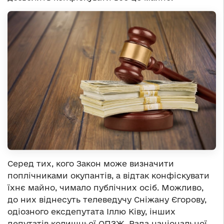
Серед тих, кого Закон може визначити
поплічниками окупантів, а відтак конфіскувати
їхнє майно, чимало публічних осіб. Можливо,
до них віднесуть телеведучу Сніжану Єгорову,
одіозного ексдепутата Іллю Ківу, інших
депутатів колишньої ОПЗЖ. Рада національної