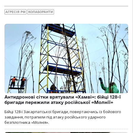
АГРЕСІЯ РФ
КОЛАБОРАНТИ
Антидронові сітки врятували «Хамві»: бійці 128-ї
бригади пережили атаку російської «Молнії»
Бійці 128-ї Закарпатської бригади, повертаючись із бойового
завдання, потрапили під атаку російського ударного
безпілотника «Молнія».