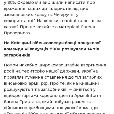
у ЗСУ. Окремо ми вирішили написати про
враження наших артилеристів від цих
заокеанських красунь. Чи зручні у
використанні? Наскільки точніші та легші за
вагою? Про це читайте в матеріалі Євгена
Проворного.
На Київщині військовослужбовці пошукової
команди «Евакуація 200» розшукали 14 тіл
загарбників
Попри нахабне широкомасштабне вторгнення
росії на територію нашої держави, Україна
проявляє гуманне ставлення до тіл загиблих
військових армії рф. Про те, як на Київщині
розшукують тіла загарбників, — дивіться у
відеорепортажі кореспондента АрміяInform
Євгена Тристана, який побував разом із
військовослужбовцями пошукової команди
«Евакуація 200» на ексгумації вбитих солдатів