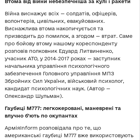
Втома від війни небезпечніша за кулі і ракети
Війна виснажує всіх — солдатів, офіцерів,
волонтерів, цивільних, евакуйованих.
Виснажлива втома накопичується та
призводить до помилок, а згодом — втрат. Саме
про бойову втому нашому кореспонденту
розповів полковник Едуард Литвиненко,
учасник АТО, у 2014‒2017 роках — заступник
начальника управління психологічного
забезпечення Головного управління МПЗ
Збройних Сил України, військовий психолог,
кандидат психологічних наук. (Автор —
Олександр Шульман).
Гаубиці М777: легкокеровані, маневрені та
влучно б’ють по окупантах
АрміяInform розповідала про те, що
американські гаубиці М777 вже використовують