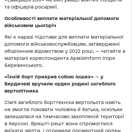
та офіцерів росармії.
Особливості виплати матеріальної допомоги
військовим цьогоріч
Які є наразі підстави для виплати матеріальної
допомоги військовослужбовцям, затверджені
оборонним відомством у 2022 році, — читайте в
матеріалі кореспондента АрміяІnform Ігоря
Березинського.
«Їхній борт прикрив собою інших»
—
у
Бердичеві вручили орден родині загиблого
вертолітника
Сім’я загиблого борттехніка вертольота навіть
не змогла поховати чоловіка й батька, оскільки
залишалася на тимчасово захопленій території
в Херсоні. Врешті-решт вони спромоглися
виїхати звідти, і отримали посмертний орден