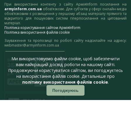
При використанні контенту з сайту АрміяInform посилання на
armyinform.com.ua
обов’язкове. Для суб’єктів у сфері онлайн-медіа
обов’язковим є розміщення у першому абзаці матеріалу прямого та
відкритого для пошукових систем гіперпосилання на цитований
матеріал.
Політика користування сайтом АрміяInform
Політика використання файлів cookie
Зауваження та пропозиції по роботі сайту надсилайте на адресу:
webmaster@armyinform.com.ua
Ми використовуємо файли cookie, щоб забезпечити
вам найкращий досвід роботи на нашому сайті.
Продовжуючи користуватися сайтом, ви погоджуєтесь
на використання файлів cookie. Детальніше про
політику використання файлів cookie
.
Погоджуюсь