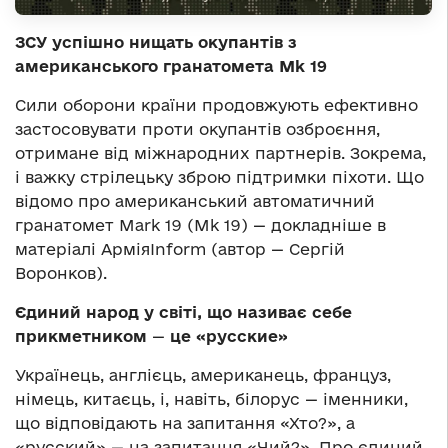
ЗСУ успішно нищать окупантів з
американського гранатомета М
k
19
Сили оборони країни продовжують ефективно
застосовувати проти окупантів озброєння,
отримане від міжнародних партнерів. Зокрема,
і важку стрілецьку зброю підтримки піхоти. Що
відомо про американський автоматичний
гранатомет Mark 19 (Mk 19) — докладніше в
матеріалі АрміяInform (автор — Сергій
Воронков).
Єдиний народ у світі, що називає себе
прикметником
—
це «русские»
Українець, англієць, американець, француз,
німець, китаєць, і, навіть, білорус — іменники,
що відповідають на запитання «Хто?», а
«русский» — на запитання «Чий?». Про єдиний