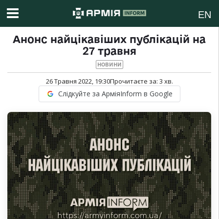
EN
Анонс найцікавіших публікацій на
27 травня
НОВИНИ
26 Травня 2022, 19:30
Прочитаєте за:
3
хв.
Слідкуйте за АрміяInform в Google