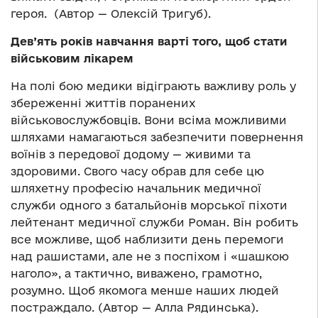
героя. (Автор — Олексій Тригуб).
Дев’ять років навчання варті того, щоб стати
військовим лікарем
На полі бою медики відіграють важливу роль у
збереженні життів поранених
військовослужбовців. Вони всіма можливими
шляхами намагаються забезпечити повернення
воїнів з передової додому — живими та
здоровими. Свого часу обрав для себе цю
шляхетну професію начальник медичної
служби одного з батальйонів морської піхоти
лейтенант медичної служби Роман. Він робить
все можливе, щоб наблизити день перемоги
над рашистами, але не з поспіхом і «шашкою
наголо», а тактично, виважено, грамотно,
розумно. Щоб якомога менше наших людей
постраждало. (Автор — Алла Рядинська).