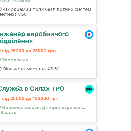
Вся Україна
412 окремий полк безпілотних систем
Nemesis СБС
Інженер виробничого
відділення
від 25000 до 26000 грн
Запоріжжя
Військова частина А3130
Служба в Силах ТРО
від 20000 до 120000 грн
Новомосковськ, Дніпропетровська
область