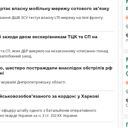
ртає власну мобільну мережу сотового зв’язку
вання ДШВ ЗСУ тестує власну LTE-мережу на лінії фронту.
і заходи двом екскерівникам ТЦК та СП на
та СП, яких ДБР викрило на незаконному «списанні» понад
 запобіжний захід.
о, шестеро постраждали внаслідок обстрілів рф
ні
атакували Дніпропетровську області.
йськовозобов’язаного за кордон: у Харкові
у офіцеру штабу одного з батальйонів оперативного
гвардії України за ч. 3 ст. 332 КК України.