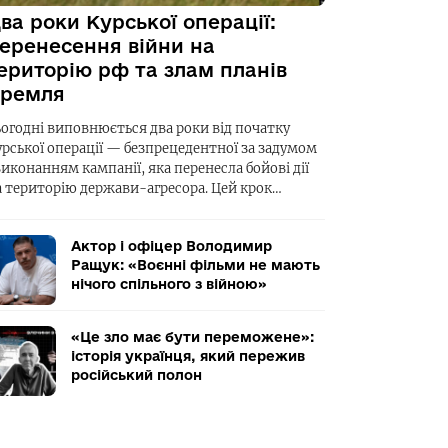
ва роки Курської операції:
еренесення війни на
ериторію рф та злам планів
ремля
ьогодні виповнюється два роки від початку
урської операції — безпрецедентної за задумом
виконанням кампанії, яка перенесла бойові дії
а територію держави-агресора. Цей крок…
Актор і офіцер Володимир
Ращук: «Воєнні фільми не мають
нічого спільного з війною»
«Це зло має бути переможене»:
історія українця, який пережив
російський полон