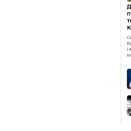
Д
п
т
К
С
К
і 
н