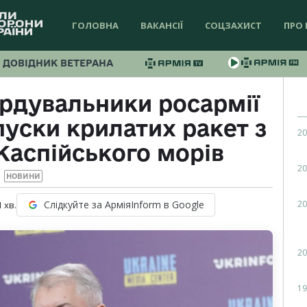
ГОЛОВНА
ВАКАНСІЇ
СОЦЗАХИСТ
ПРО 
ДОВІДНИК ВЕТЕРАНА
ардувальники росармії
пуски крилатих ракет з
20
Каспійського морів
20
НОВИНИ
20
Слідкуйте за АрміяInform в Google
1
хв.
20
19