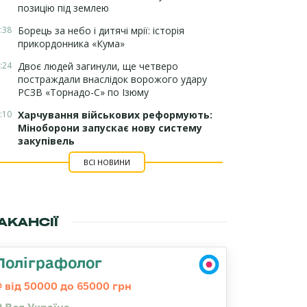
позицію під землею
:38
Борець за небо і дитячі мрії: історія
прикордонника «Кума»
:24
Двоє людей загинули, ще четверо
постраждали внаслідок ворожого удару
РСЗВ «Торнадо-С» по Ізюму
:10
Харчування військових реформують:
Міноборони запускає нову систему
закупівель
ВСІ НОВИНИ
АКАНСІЇ
Поліграфолог
від 50000 до 65000 грн