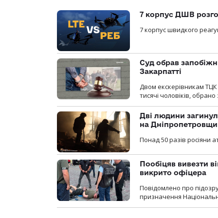
7 корпус ДШВ розго
7 корпус швидкого реагу
Суд обрав запобіжн
Закарпатті
Двом екскерівникам ТЦК 
тисячі чоловіків, обрано
Дві людини загинул
на Дніпропетровщи
Понад 50 разів росіяни 
Пообіцяв вивезти ві
викрито офіцера
Повідомлено про підозр
призначення Національної 