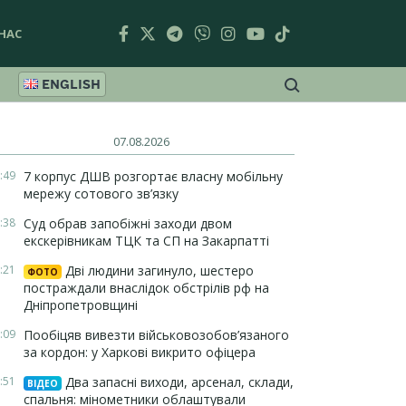
НАС
ENGLISH
07.08.2026
:49
7 корпус ДШВ розгортає власну мобільну
мережу сотового зв’язку
:38
Суд обрав запобіжні заходи двом
екскерівникам ТЦК та СП на Закарпатті
:21
Дві людини загинуло, шестеро
ФОТО
постраждали внаслідок обстрілів рф на
Дніпропетровщині
:09
Пообіцяв вивезти військовозобов’язаного
за кордон: у Харкові викрито офіцера
:51
Два запасні виходи, арсенал, склади,
ВІДЕО
спальня: мінометники облаштували