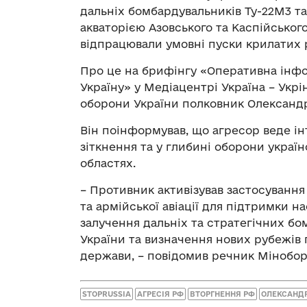
дальніх бомбардувальників Ту-22М3 та
акваторією Азовського та Каспійського
відпрацювали умовні пуски крилатих 
Про це на брифінгу «Оперативна інфо
Україну» у Медіацентрі Україна – Ук
оборони України полковник Олександ
Він поінформував, що агресор веде ін
зіткнення та у глибині оборони україн
областях.
– Противник активізував застосування
та армійської авіації для підтримки н
залучення дальніх та стратегічних б
України та визначення нових рубежів 
держави, – повідомив речник Мінобор
STOPRUSSIA
АГРЕСІЯ РФ
ВТОРГНЕННЯ РФ
ОЛЕКСАНД