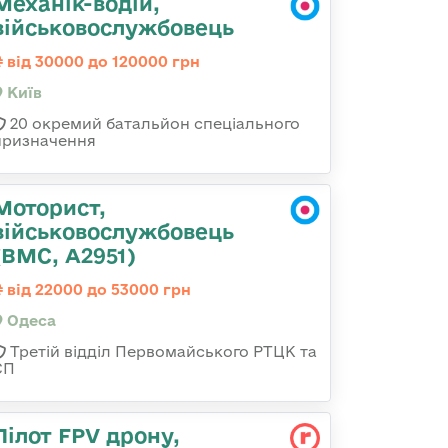
Механік-водій,
військовослужбовець
від 30000 до 120000 грн
Київ
20 окремий батальйон спеціального
призначення
Моторист,
військовослужбовець
(ВМС, А2951)
від 22000 до 53000 грн
Одеса
Третій відділ Первомайського РТЦК та
СП
Пілот FPV дрону,