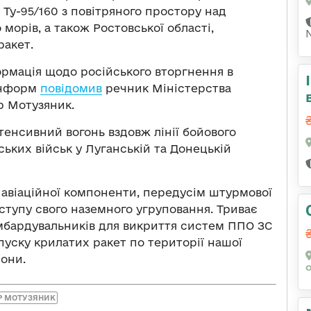
 Ту-95/160 з повітряного простору над
 морів, а також Ростовської області,
ракет.
рмація щодо російського вторгнення в
рінформ
повідомив
речник Міністерства
р Мотузяник.
тенсивний вогонь вздовж лінії бойового
ських військ у Луганській та Донецькій
 авіаційної компоненти, передусім штурмової
аступу свого наземного угруповання. Триває
омбардувальників для викриття систем ППО ЗС
пуску крилатих ракет по території нашої
они.
Р МОТУЗЯНИК