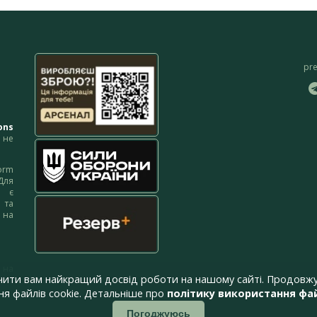
pr
ons
не
orm
Для
м є
 та
 на
 на
чити вам найкращий досвід роботи на нашому сайті. Продовжу
я файлів cookie. Детальніше про
політику використання фай
Погоджуюсь