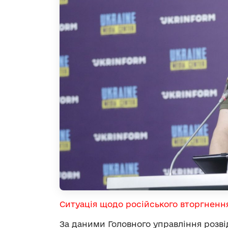
Ситуація щодо російського вторгненн
За даними Головного управління розві