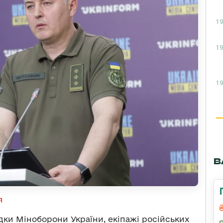
19
19
19
В
я
дки Міноборони України, екіпажі російських