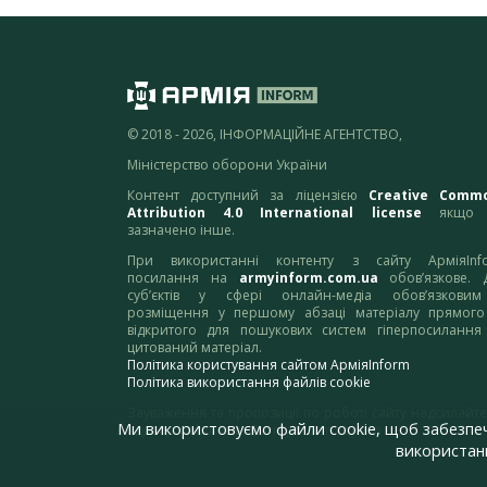
© 2018 - 2026, ІНФОРМАЦІЙНЕ АГЕНТСТВО,
Міністерство оборони України
Контент доступний за ліцензією
Creative Comm
Attribution 4.0 International license
якщо 
зазначено інше.
При використанні контенту з сайту АрміяInf
посилання на
armyinform.com.ua
обов’язкове. 
суб’єктів у сфері онлайн-медіа обов’язкови
розміщення у першому абзаці матеріалу прямого
відкритого для пошукових систем гіперпосилання
цитований матеріал.
Політика користування сайтом АрміяInform
Політика використання файлів cookie
Зауваження та пропозиції по роботі сайту надсилайте
Ми використовуємо файли cookie, щоб забезпе
адресу:
webmaster@armyinform.com.ua
використанн