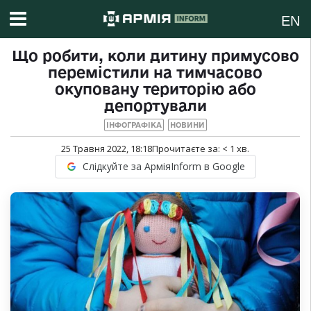
EN
Що робити, коли дитину примусово
перемістили на тимчасово
окуповану територію або
депортували
ІНФОГРАФІКА
НОВИНИ
25 Травня 2022, 18:18
Прочитаєте за:
< 1
хв.
Слідкуйте за АрміяInform в Google