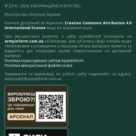
© 2018 - 2026, ІНФОРМАЦІЙНЕ АГЕНТСТВО,
Міністерство оборони України
Контент доступний за ліцензією
Creative Commons Attribution 4.0
International license
якщо не зазначено інше.
При використанні контенту з сайту АрміяInform посилання на
armyinform.com.ua
обов’язкове. Для суб’єктів у сфері онлайн-медіа
обов’язковим є розміщення у першому абзаці матеріалу прямого та
відкритого для пошукових систем гіперпосилання на цитований
матеріал.
Політика користування сайтом АрміяInform
Політика використання файлів cookie
Зауваження та пропозиції по роботі сайту надсилайте на адресу:
webmaster@armyinform.com.ua