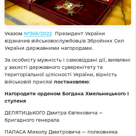
Указом
№366/2022
Президент України
відзначив військовослужбовців Збройних Сил
України державними нагородами.
За особисту мужність і самовіддані дії, виявлені
у захисті державного суверенітету та
територіальної цілісності України, вірність
військовій присязі
постановляю
:
Нагородити орденом Богдана Хмельницького І
ступеня
ДЕЛЯТИЦЬКОГО Дмитра Євгеновича —
бригадного генерала
ПАЛАСА Миколу Дмитровича — полковника