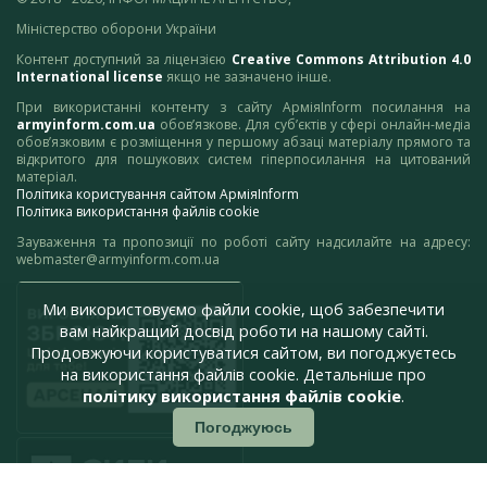
Міністерство оборони України
Контент доступний за ліцензією
Creative Commons Attribution 4.0
International license
якщо не зазначено інше.
При використанні контенту з сайту АрміяInform посилання на
armyinform.com.ua
обов’язкове. Для суб’єктів у сфері онлайн-медіа
обов’язковим є розміщення у першому абзаці матеріалу прямого та
відкритого для пошукових систем гіперпосилання на цитований
матеріал.
Політика користування сайтом АрміяInform
Політика використання файлів cookie
Зауваження та пропозиції по роботі сайту надсилайте на адресу:
webmaster@armyinform.com.ua
Ми використовуємо файли cookie, щоб забезпечити
вам найкращий досвід роботи на нашому сайті.
Продовжуючи користуватися сайтом, ви погоджуєтесь
на використання файлів cookie. Детальніше про
політику використання файлів cookie
.
Погоджуюсь