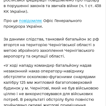
російської федерації повідомлено про підозру
в порушенні законів та звичаїв війни (ч. 1 ст. 438
КК України).
Про це
повідомляє
Офіс Генерального
прокурора України.
За даними слідства, танковий батальйон зс рф
вторгся на територію Чернігівської області з
метою збройного захоплення Чернігівського
аеропорту та окупації області.
«У ході нападу командир батальйону надав
незаконний наказ оператору-навіднику
обстріляти осколково-фугасними снарядами
калібру 125 мм житловий багатоповерховий
будинок у м. Чернігові, який не був військовою
ціллю і не використовувався для військових
потреб. В результаті обстрілу було повністю
зруйновано окремі житлові приміщення