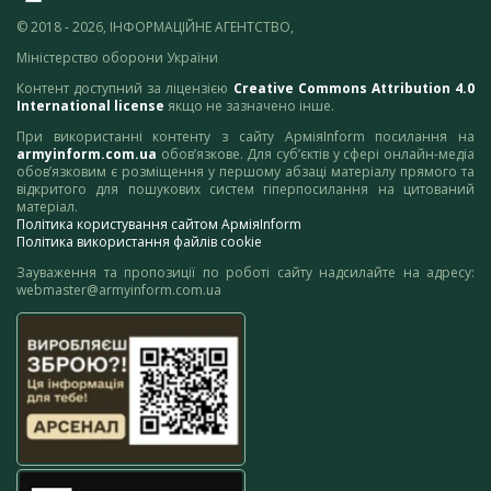
© 2018 - 2026, ІНФОРМАЦІЙНЕ АГЕНТСТВО,
Міністерство оборони України
Контент доступний за ліцензією
Creative Commons Attribution 4.0
International license
якщо не зазначено інше.
При використанні контенту з сайту АрміяInform посилання на
armyinform.com.ua
обов’язкове. Для суб’єктів у сфері онлайн-медіа
обов’язковим є розміщення у першому абзаці матеріалу прямого та
відкритого для пошукових систем гіперпосилання на цитований
матеріал.
Політика користування сайтом АрміяInform
Політика використання файлів cookie
Зауваження та пропозиції по роботі сайту надсилайте на адресу:
webmaster@armyinform.com.ua