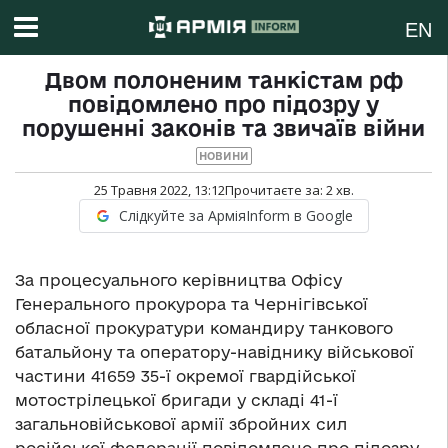
EN
Двом полоненим танкістам рф
повідомлено про підозру у
порушенні законів та звичаїв війни
НОВИНИ
25 Травня 2022, 13:12
Прочитаєте за:
2
хв.
Слідкуйте за АрміяInform в Google
За процесуального керівництва Офісу
Генерального прокурора та Чернігівської
обласної прокуратури командиру танкового
батальйону та оператору-навіднику військової
частини 41659 35-ї окремої гвардійської
мотострілецької бригади у складі 41-ї
загальновійськової армії збройних сил