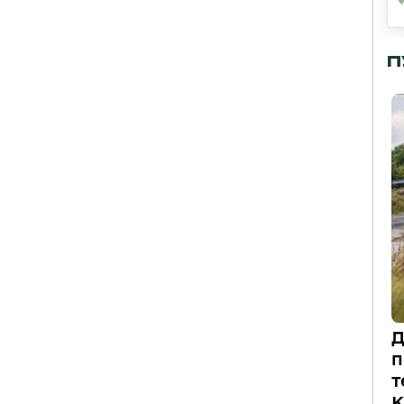
П
Д
п
т
К