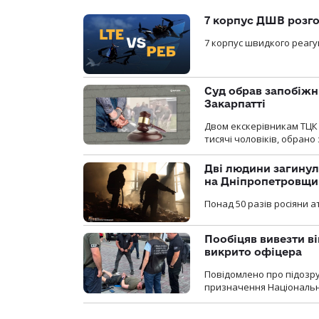
7 корпус ДШВ розго
7 корпус швидкого реагу
Суд обрав запобіжн
Закарпатті
Двом екскерівникам ТЦК 
тисячі чоловіків, обрано
Дві людини загинул
на Дніпропетровщи
Понад 50 разів росіяни 
Пообіцяв вивезти ві
викрито офіцера
Повідомлено про підозр
призначення Національної 