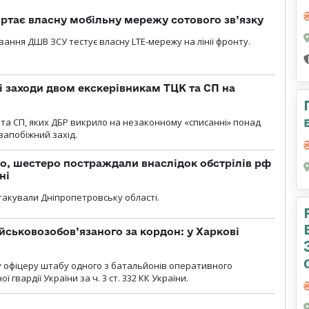
ртає власну мобільну мережу сотового зв’язку
вання ДШВ ЗСУ тестує власну LTE-мережу на лінії фронту.
і заходи двом екскерівникам ТЦК та СП на
та СП, яких ДБР викрило на незаконному «списанні» понад
 запобіжний захід.
о, шестеро постраждали внаслідок обстрілів рф
ні
атакували Дніпропетровську області.
йськовозобов’язаного за кордон: у Харкові
у офіцеру штабу одного з батальйонів оперативного
гвардії України за ч. 3 ст. 332 КК України.