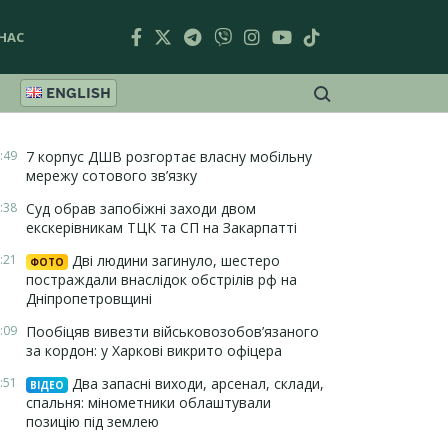
НАС
ENGLISH
:49
7 корпус ДШВ розгортає власну мобільну
мережу сотового зв’язку
:38
Суд обрав запобіжні заходи двом
екскерівникам ТЦК та СП на Закарпатті
:21
Дві людини загинуло, шестеро
ФОТО
постраждали внаслідок обстрілів рф на
Дніпропетровщині
:09
Пообіцяв вивезти військовозобов’язаного
за кордон: у Харкові викрито офіцера
:51
Два запасні виходи, арсенал, склади,
ВІДЕО
спальня: мінометники облаштували
позицію під землею