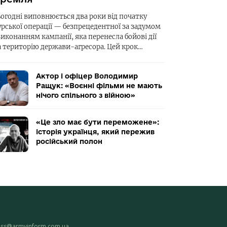
ьогодні виповнюється два роки від початку
урської операції — безпрецедентної за задумом
виконанням кампанії, яка перенесла бойові дії
а територію держави-агресора. Цей крок…
Актор і офіцер Володимир
Ращук: «Воєнні фільми не мають
нічого спільного з війною»
«Це зло має бути переможене»:
історія українця, який пережив
російський полон
ess@armyinform.com.ua