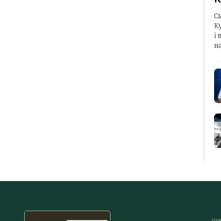
С
К
і 
н
pr