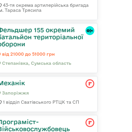
43-тя окрема артилерійська бригада
ім. Тараса Трясила
Фельдшер 155 окремий
батальйон територіальної
оборони
від 21000 до 51000 грн
Степанівка, Сумська область
Механік
Запоріжжя
1 відділ Сватівського РТЦК та СП
Програміст-
Військовослужбовець