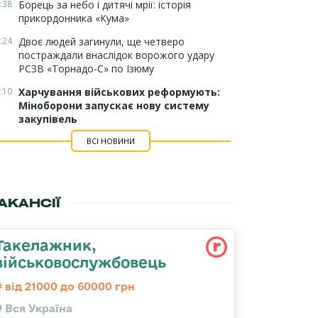
:38
Борець за небо і дитячі мрії: історія
прикордонника «Кума»
:24
Двоє людей загинули, ще четверо
постраждали внаслідок ворожого удару
РСЗВ «Торнадо-С» по Ізюму
:10
Харчування військових реформують:
Міноборони запускає нову систему
закупівель
ВСІ НОВИНИ
АКАНСІЇ
Такелажник,
військовослужбовець
від 21000 до 60000 грн
Вся Україна