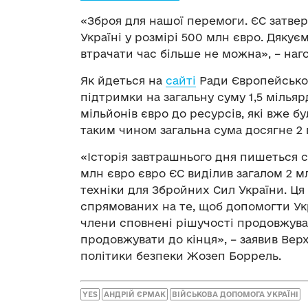
«Зброя для нашої перемоги. ЄС затве
Україні у розмірі 500 млн євро. Дяку
втрачати час більше не можна», – наг
Як йдеться на
сайті
Ради Європейськог
підтримки на загальну суму 1,5 мілья
мільйонів євро до ресурсів, які вже бу
таким чином загальна сума досягне 2 
«Історія завтрашнього дня пишеться с
млн євро євро ЄС виділив загалом 2 м
техніки для Збройних Сил України. Ця
спрямованих на те, щоб допомогти Укр
члени сповнені рішучості продовжуват
продовжувати до кінця», – заявив Вер
політики безпеки Жозеп Боррель.
YES
АНДРІЙ ЄРМАК
ВІЙСЬКОВА ДОПОМОГА УКРАЇНІ