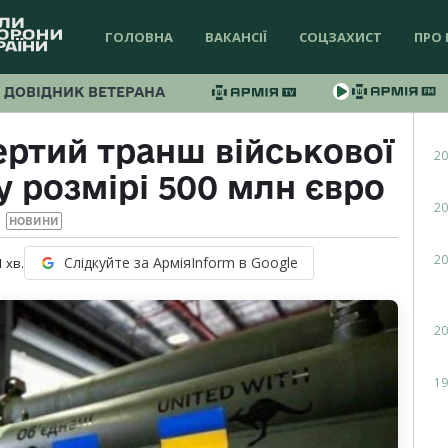
ГОЛОВНА
ВАКАНСІЇ
СОЦЗАХИСТ
ПРО 
ДОВІДНИК ВЕТЕРАНА
ертий транш військової
20
у розмірі 500 млн євро
20
НОВИНИ
20
Слідкуйте за АрміяInform в Google
1
хв.
20
19