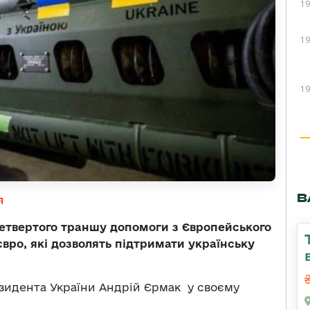
19
19
19
В
я
четвертого траншу допомоги з Європейського
євро, які дозволять підтримати українську
зидента України Андрій Єрмак у своєму