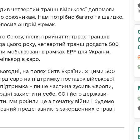
рдив четвертий транш військової допомоги
ємо союзникам. Нам потрібно багато та швидко,
олосив Андрій Єрмак.
о Союзу, після прийняття трьох траншів
рда цього року, четвертий транш додасть 500
ли мобілізовані в рамках EPF для України,
мільярдів євро.
ьогодні, на полях битв України. З цими 500
лрд євро на підтримку поставок військової
 підтримка – лише частина зусиль Європи,
аїні захистити себе. ЄС і його держави-
и. Ми робили це з початку війни і будемо
ховний представник із закордонних справ і