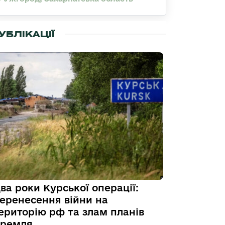
УБЛІКАЦІЇ
ва роки Курської операції:
еренесення війни на
ериторію рф та злам планів
ремля