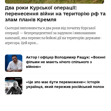
Два роки Курської операції:
перенесення війни на територію рф та
злам планів Кремля
Сьогодні виповнюється два роки від початку Курської
операції — безпрецедентної за задумом і виконанням
кампанії, яка перенесла бойові дії на територію держави-
агресора. Цей крок…
Актор і офіцер Володимир Ращук: «Воєнні
фільми не мають нічого спільного з
війною»
«Це зло має бути переможене»: історія
українця, який пережив російський полон