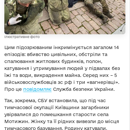
Ілюстративне фото
Цим підозрюваним інкримінується загалом 14
епізодів: вбивство цивільних, обстріли та
спалювання житлових будинків, полон,
катування і утримування людей у підвалах без
їжі та води, викрадення майна. Серед них – 5
військовослужбовців зс рф і три «вагнерівці».
Про це
повідомляє
Служба безпеки України.
Так, зокрема, СБУ встановила, що під час
тимчасової окупації Київщини загарбники
увірвалися до помешкання старости села
Мотижин. Жінку та її рідних вивезли до місця
тимчасового базування. Родину катували,