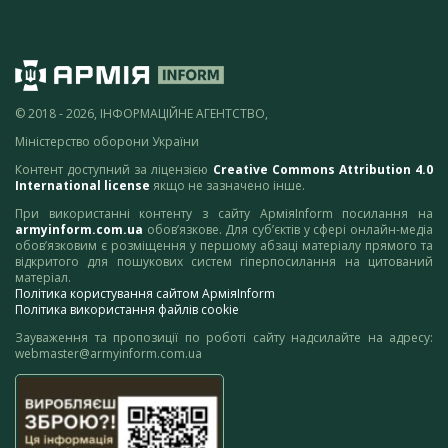
© 2018 - 2026, ІНФОРМАЦІЙНЕ АГЕНТСТВО,
Міністерство оборони України
Контент доступний за ліцензією
Creative Commons Attribution 4.0
International license
якщо не зазначено інше.
При використанні контенту з сайту АрміяInform посилання на
armyinform.com.ua
обов’язкове. Для суб’єктів у сфері онлайн-медіа
обов’язковим є розміщення у першому абзаці матеріалу прямого та
відкритого для пошукових систем гіперпосилання на цитований
матеріал.
Політика користування сайтом АрміяInform
Політика використання файлів cookie
Зауваження та пропозиції по роботі сайту надсилайте на адресу:
webmaster@armyinform.com.ua