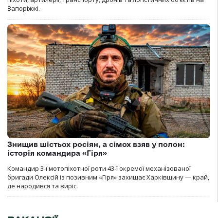
Запоріжжі.
Знищив шістьох росіян, а сімох взяв у полон:
історія командира «Гіря»
Командир 3-ї мотопіхотної роти 43-ї окремої механізованої
бригади Олексій із позивним «Гіря» захищає Харківщину — край,
де народився та виріс.