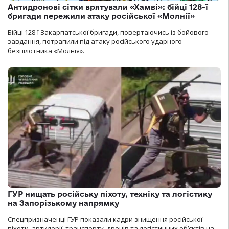
Антидронові сітки врятували «Хамві»: бійці 128-ї
бригади пережили атаку російської «Молнії»
Бійці 128-ї Закарпатської бригади, повертаючись із бойового
завдання, потрапили під атаку російського ударного
безпілотника «Молнія».
ГУР нищать російську піхоту, техніку та логістику
на Запорізькому напрямку
Спецпризначенці ГУР показали кадри знищення російської
піхоти, артилерії, транспорту, дронів та логістичних об’єктів на