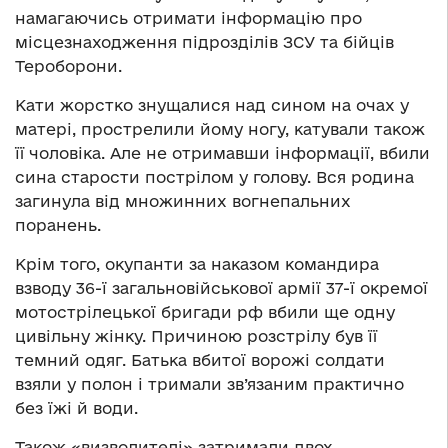
намагаючись отримати інформацію про
місцезнаходження підрозділів ЗСУ та бійців
Тероборони.
Кати жорстко знущалися над сином на очах у
матері, прострелили йому ногу, катували також
її чоловіка. Але не отримавши інформації, вбили
сина старости пострілом у голову. Вся родина
загинула від множинних вогнепальних
поранень.
Крім того, окупанти за наказом командира
взводу 36-ї загальновійськової армії 37-ї окремої
мотострілецької бригади рф вбили ще одну
цивільну жінку. Причиною розстрілу був її
темний одяг. Батька вбитої ворожі солдати
взяли у полон і тримали зв’язаним практично
без їжі й води.
Також «визволителі» затримали двох