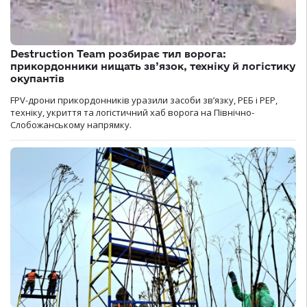
Destruction Team розбирає тил ворога:
прикордонники нищать зв’язок, техніку й логістику
окупантів
FPV-дрони прикордонників уразили засоби зв’язку, РЕБ і РЕР,
техніку, укриття та логістичний хаб ворога на Північно-
Слобожанському напрямку.