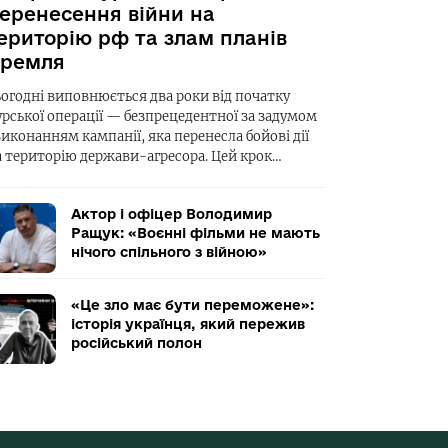
еренесення війни на
ериторію рф та злам планів
ремля
ьогодні виповнюється два роки від початку
урської операції — безпрецедентної за задумом
виконанням кампанії, яка перенесла бойові дії
а територію держави-агресора. Цей крок…
Актор і офіцер Володимир
Ращук: «Воєнні фільми не мають
нічого спільного з війною»
«Це зло має бути переможене»:
історія українця, який пережив
російський полон