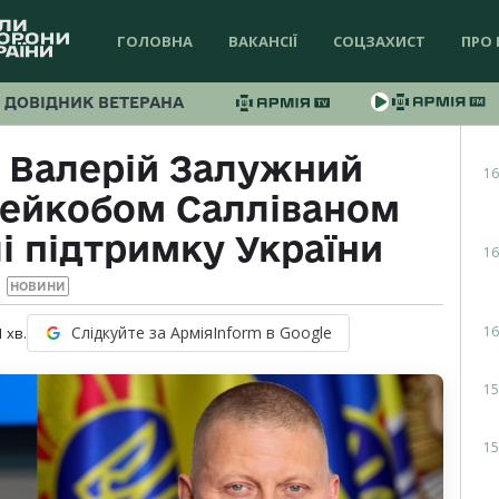
ГОЛОВНА
ВАКАНСІЇ
СОЦЗАХИСТ
ПРО 
ДОВІДНИК ВЕТЕРАНА
і Валерій Залужний
16
жейкобом Салліваном
і підтримку України
16
НОВИНИ
16
Слідкуйте за АрміяInform в Google
1
хв.
15
15