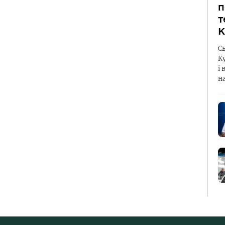
п
т
К
С
К
і 
н