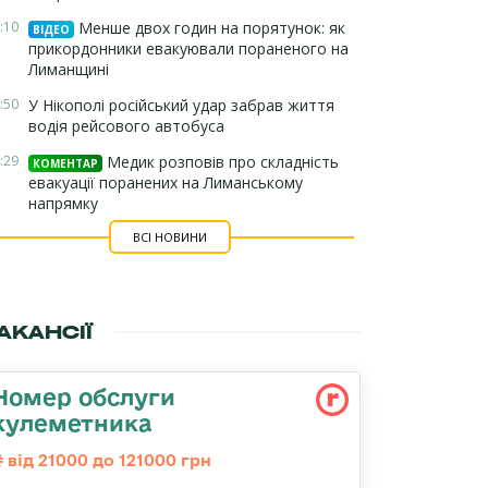
:10
Менше двох годин на порятунок: як
ВІДЕО
прикордонники евакуювали пораненого на
Лиманщині
:50
У Нікополі російський удар забрав життя
водія рейсового автобуса
:29
Медик розповів про складність
КОМЕНТАР
евакуації поранених на Лиманському
напрямку
ВСІ НОВИНИ
АКАНСІЇ
Номер обслуги
кулеметника
від 21000 до 121000 грн