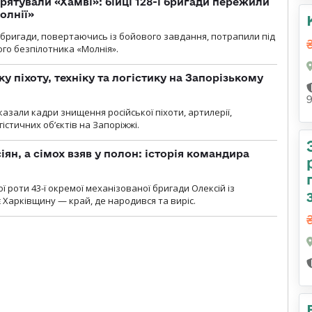
рятували «Хамві»: бійці 128-ї бригади пережили
олнії»
ї бригади, повертаючись із бойового завдання, потрапили під
ого безпілотника «Молнія».
у піхоту, техніку та логістику на Запорізькому
азали кадри знищення російської піхоти, артилерії,
гістичних об’єктів на Запоріжжі.
ян, а сімох взяв у полон: історія командира
ї роти 43-ї окремої механізованої бригади Олексій із
 Харківщину — край, де народився та виріс.