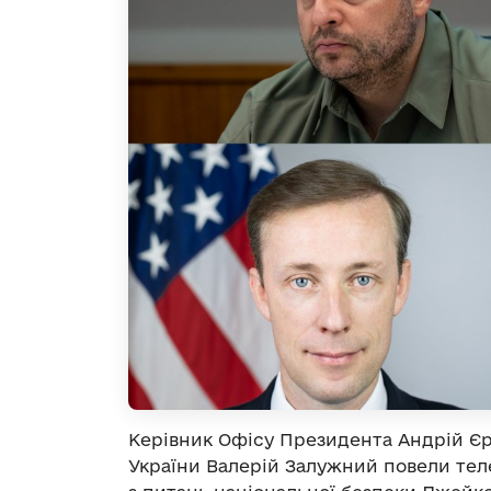
Керівник Офісу Президента Андрій Є
України Валерій Залужний повели те