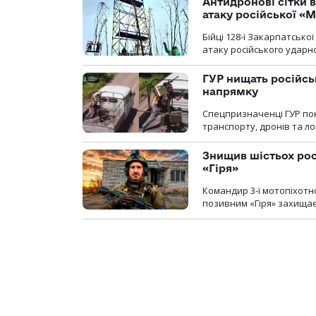
Антидронові сітки в
атаку російської «М
Бійці 128-ї Закарпатсько
атаку російського ударн
ГУР нищать російськ
напрямку
Спецпризначенці ГУР пок
транспорту, дронів та ло
Знищив шістьох росі
«Гіря»
Командир 3-ї мотопіхотно
позивним «Гіря» захищає