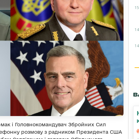
15
14
14
В
рмак і Головнокомандувач Збройних Сил
лефонну розмову з радником Президента США