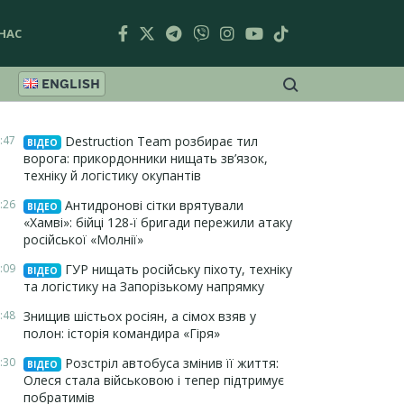
НАС
ENGLISH
:47
Destruction Team розбирає тил
ВІДЕО
ворога: прикордонники нищать зв’язок,
техніку й логістику окупантів
:26
Антидронові сітки врятували
ВІДЕО
«Хамві»: бійці 128-ї бригади пережили атаку
російської «Молнії»
:09
ГУР нищать російську піхоту, техніку
ВІДЕО
та логістику на Запорізькому напрямку
:48
Знищив шістьох росіян, а сімох взяв у
полон: історія командира «Гіря»
:30
Розстріл автобуса змінив її життя:
ВІДЕО
Олеся стала військовою і тепер підтримує
побратимів