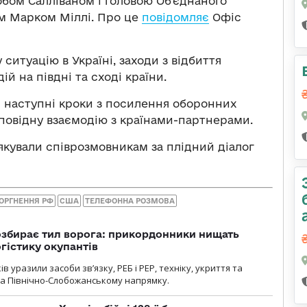
бом Салліваном і головою Об’єднаного
ом Марком Міллі. Про це
повідомляє
Офіс
ситуацію в Україні, заходи з відбиття
ій на півдні та сході країни.
 наступні кроки з посилення оборонних
повідну взаємодію з країнами-партнерами.
якували співрозмовникам за плідний діалог
ОРГНЕННЯ РФ
США
ТЕЛЕФОННА РОЗМОВА
озбирає тил ворога: прикордонники нищать
огістику окупантів
 уразили засоби зв’язку, РЕБ і РЕР, техніку, укриття та
на Північно-Слобожанському напрямку.