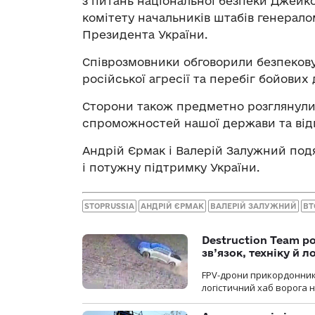
з питань національної безпеки Джейко
комітету начальників штабів генерал
Президента України.
Співрозмовники обговорили безпекову 
російської агресії та перебіг бойових д
Сторони також предметно розглянули
спроможностей нашої держави та від
Андрій Єрмак і Валерій Залужний под
і потужну підтримку України.
STOPRUSSIA
АНДРІЙ ЄРМАК
ВАЛЕРІЙ ЗАЛУЖНИЙ
ВТ
Destruction Team р
зв’язок, техніку й л
FPV-дрони прикордонників
логістичний хаб ворога 