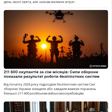
день свого свята, але зазнав великих втрат.
211 600 окупантів за сім місяців: Сили оборони
показали результат роботи безпілотних систем
Від початку 2026 року підрозділи безпілотних систем Сил
оборони України знищили або завдали важких поранень
близько 211 600 російським військовослужбовцям.