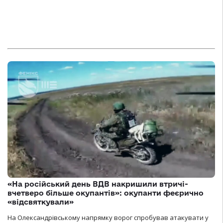
«На російський день ВДВ накришили втричі-
вчетверо більше окупантів»: окупанти феєрично
«відсвяткували»
На Олександрівському напрямку ворог спробував атакувати у