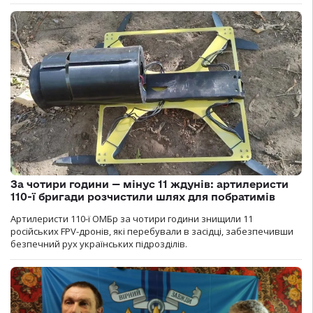
За чотири години — мінус 11 ждунів: артилеристи
110-ї бригади розчистили шлях для побратимів
Артилеристи 110-ї ОМБр за чотири години знищили 11
російських FPV-дронів, які перебували в засідці, забезпечивши
безпечний рух українських підрозділів.