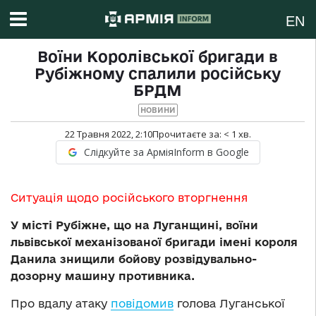
EN
Воїни Королівської бригади в
Рубіжному спалили російську
БРДМ
НОВИНИ
22 Травня 2022, 2:10
Прочитаєте за:
< 1
хв.
Слідкуйте за АрміяInform в Google
Ситуація щодо російського вторгнення
У місті Рубіжне, що на Луганщині, воїни
львівської механізованої бригади імені короля
Данила знищили бойову розвідувально-
дозорну машину противника.
Про вдалу атаку
повідомив
голова Луганської