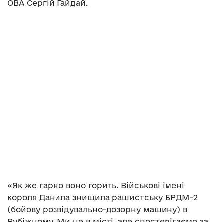
ОВА Сергій Гайдай.
«Як же гарно воно горить. Військові імені
короля Данила знищила рашистську БРДМ-2
(бойову розвідувально-дозорну машину) в
Рубіжному. Ми не в місті, але спостерігаємо за