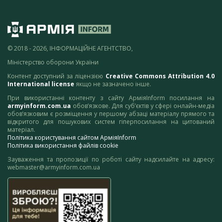
© 2018 - 2026, ІНФОРМАЦІЙНЕ АГЕНТСТВО,
Міністерство оборони України
Контент доступний за ліцензією
Creative Commons Attribution 4.0
International license
якщо не зазначено інше.
При використанні контенту з сайту АрміяInform посилання на
armyinform.com.ua
обов’язкове. Для суб’єктів у сфері онлайн-медіа
обов’язковим є розміщення у першому абзаці матеріалу прямого та
відкритого для пошукових систем гіперпосилання на цитований
матеріал.
Політика користування сайтом АрміяInform
Політика використання файлів cookie
Зауваження та пропозиції по роботі сайту надсилайте на адресу:
webmaster@armyinform.com.ua