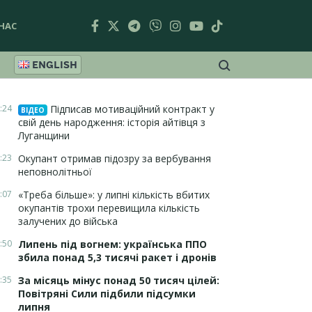
НАС
ENGLISH
:24
Підписав мотиваційний контракт у
ВІДЕО
свій день народження: історія айтівця з
Луганщини
:23
Окупант отримав підозру за вербування
неповнолітньої
:07
«Треба більше»: у липні кількість вбитих
окупантів трохи перевищила кількість
залучених до війська
:50
Липень під вогнем: українська ППО
збила понад 5,3 тисячі ракет і дронів
:35
За місяць мінус понад 50 тисяч цілей:
Повітряні Сили підбили підсумки
липня