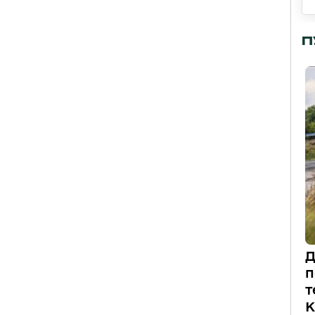
П
Д
п
т
К