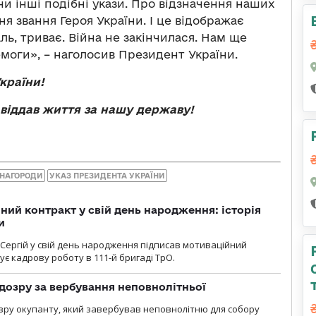
и інші подібні укази. Про відзначення наших
я звання Героя України. І це відображає
аль, триває. Війна не закінчилася. Нам ще
емоги», – наголосив Президент України.
України!
віддав
життя
за
нашу
державу
!
 НАГОРОДИ
УКАЗ ПРЕЗИДЕНТА УКРАЇНИ
ний контракт у свій день народження: історія
и
 Сергій у свій день народження підписав мотиваційний
ує кадрову роботу в 111-й бригаді ТрО.
дозру за вербування неповнолітньої
зру окупанту, який завербував неповнолітню для собору