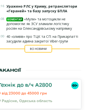
:16
Уражено РЛС у Криму, ретранслятори
«Гераней» та базу запуску БПЛА
:08
«Мули» та мотоцикли не
КОМЕНТАР
допомогли: як ЗСУ зламали логістику
росіян на Олександрівському напрямку
:00
40 «зливів» про ТЦК та СП: на Прикарпатті
засудили адміна закритої Viber-групи
ВСІ НОВИНИ
АКАНСІЇ
Технік до в/ч А2800
від 23000 до 45000 грн
Радісне, Одеська область