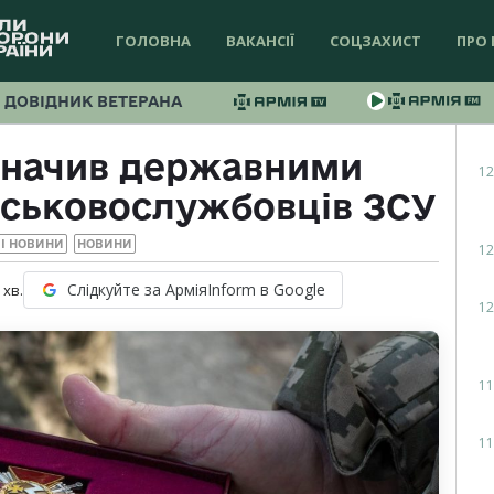
ГОЛОВНА
ВАКАНСІЇ
СОЦЗАХИСТ
ПРО 
ДОВІДНИК ВЕТЕРАНА
значив державними
12
йськовослужбовців ЗСУ
І НОВИНИ
НОВИНИ
12
Слідкуйте за АрміяInform в Google
хв.
12
11
11