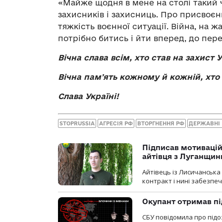
«Майже щодня в мене на столі такий ч
захисників і захисниць. Про присвоєнн
тяжкість воєнної ситуації. Війна, на ж
потрібно битись і йти вперед, до пер
Вічна слава всім, хто став на захист 
Вічна пам
ʼ
ять
кожному
й
кожній
,
хто
Слава Україні!
STOPRUSSIA
АГРЕСІЯ РФ
ВТОРГНЕННЯ РФ
ДЕРЖАВНІ
Підписав мотивацій
айтівця з Луганщин
Айтівець із Лисичанська
контракт і нині забезпеч
Окупант отримав пі
СБУ повідомила про підо