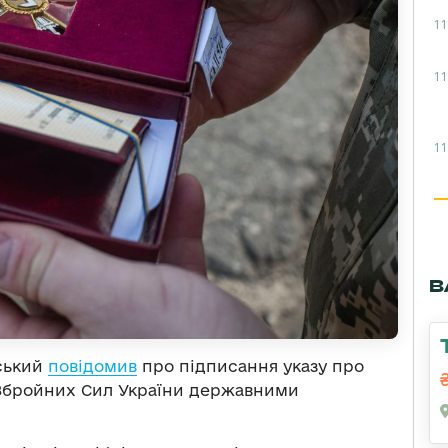
11
11
11
В
ський
повідомив
про підписання указу про
 Збройних Сил України державними