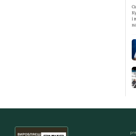
С
К
і 
н
pr