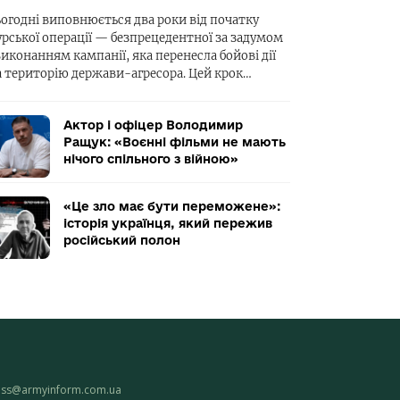
ьогодні виповнюється два роки від початку
урської операції — безпрецедентної за задумом
виконанням кампанії, яка перенесла бойові дії
а територію держави-агресора. Цей крок…
Актор і офіцер Володимир
Ращук: «Воєнні фільми не мають
нічого спільного з війною»
«Це зло має бути переможене»:
історія українця, який пережив
російський полон
ess@armyinform.com.ua