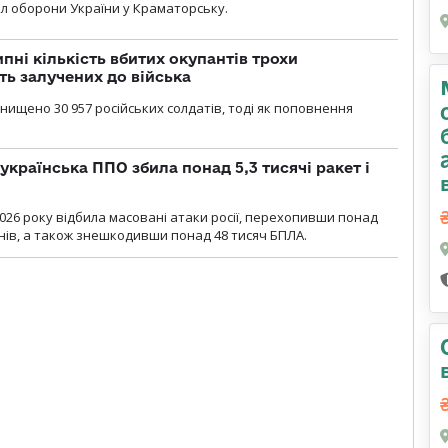
л оборони України у Краматорську.
ипні кількість вбитих окупантів трохи
ть залучених до війська
нищено 30 957 російських солдатів, тоді як поповнення
українська ППО збила понад 5,3 тисячі ракет і
2026 року відбила масовані атаки росії, перехопивши понад
онів, а також знешкодивши понад 48 тисяч БПЛА.