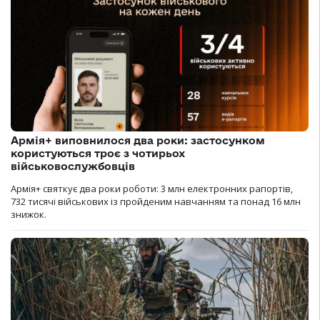
Армія+ виповнилося два роки: застосунком
користуються троє з чотирьох
військовослужбовців
Армія+ святкує два роки роботи: 3 млн електронних рапортів,
732 тисячі військових із пройденим навчанням та понад 16 млн
знижок.