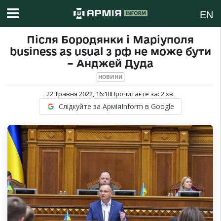
EN
Після Бородянки і Маріуполя
business as usual з рф не може бути
– Анджей Дуда
НОВИНИ
22 Травня 2022, 16:10
Прочитаєте за:
2
хв.
Слідкуйте за АрміяInform в Google