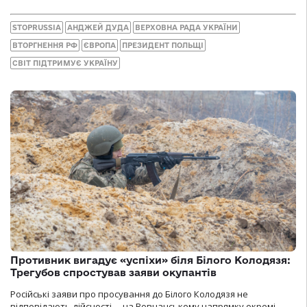
STOPRUSSIA
АНДЖЕЙ ДУДА
ВЕРХОВНА РАДА УКРАЇНИ
ВТОРГНЕННЯ РФ
ЄВРОПА
ПРЕЗИДЕНТ ПОЛЬЩІ
СВІТ ПІДТРИМУЄ УКРАЇНУ
Противник вигадує «успіхи» біля Білого Колодязя:
Трегубов спростував заяви окупантів
Російські заяви про просування до Білого Колодязя не
відповідають дійсності— на Вовчанському напрямку окремі