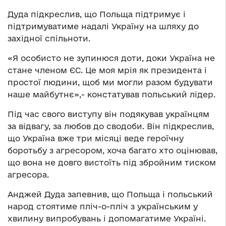
Дуда підкреслив, що Польща підтримує і
підтримуватиме надалі Україну на шляху до
західної спільноти.
«Я особисто не зупинюся доти, доки Україна не
стане членом ЄС. Це моя мрія як президента і
простої людини, щоб ми могли разом будувати
наше майбутнє»,- констатував польський лідер.
Під час свого виступу він подякував українцям
за відвагу, за любов до сводоби. Він підкреслив,
що Україна вже три місяці веде героїчну
боротьбу з агресором, хоча багато хто оцінював,
що вона не довго вистоїть під збройним тиском
агресора.
Анджей Дуда запевнив, що Польща і польський
народ стоятиме пліч-о-пліч з українським у
хвилину випробувань і допомагатиме Україні.