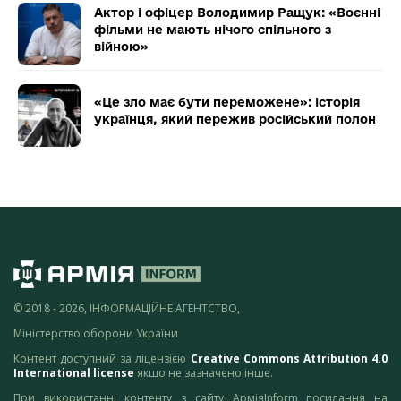
Актор і офіцер Володимир Ращук: «Воєнні
фільми не мають нічого спільного з
війною»
«Це зло має бути переможене»: історія
українця, який пережив російський полон
© 2018 - 2026, ІНФОРМАЦІЙНЕ АГЕНТСТВО,
Міністерство оборони України
Контент доступний за ліцензією
Creative Commons Attribution 4.0
International license
якщо не зазначено інше.
При використанні контенту з сайту АрміяInform посилання на