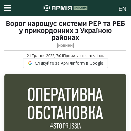
EN
Ворог нарощує системи РЕР та РЕБ
у прикордонних з Україною
районах
НОВИНИ
21 Травня 2022, 7:01
Прочитаєте за:
< 1
хв.
Слідкуйте за АрміяInform в Google