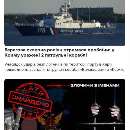
Берегова охорона росіян отримала пробоїни: у
Криму уражені 2 патрульні кораблі
Унаслідок ударів безпілотників по території порту в Керчі
пошкоджень зазнали патрульні кораблі «Балаклава» та «Керч».