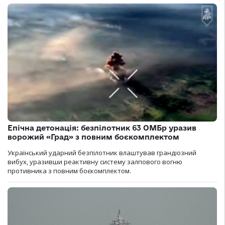
Епічна детонація: безпілотник 63 ОМБр уразив
ворожий «Град» з повним боєкомплектом
Український ударний безпілотник влаштував грандіозний
вибух, уразивши реактивну систему залпового вогню
противника з повним боєкомплектом.