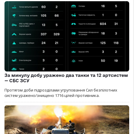
За минулу добу уражено два танки та 12 артсистем
— СБС ЗСУ
Протягом доби підрозділами угруповання Сил безпілотних
систем уражено/знищено 1716 цілей противника.