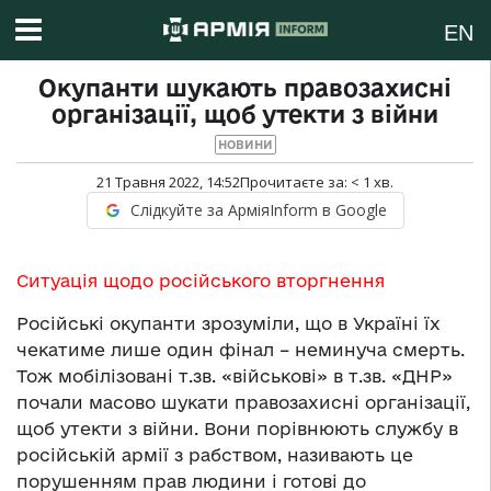
EN
Окупанти шукають правозахисні
організації, щоб утекти з війни
НОВИНИ
21 Травня 2022, 14:52
Прочитаєте за:
< 1
хв.
Слідкуйте за АрміяInform в Google
Ситуація щодо російського вторгнення
Російські окупанти зрозуміли, що в Україні їх
чекатиме лише один фінал – неминуча смерть.
Тож мобілізовані т.зв. «військові» в т.зв. «ДНР»
почали масово шукати правозахисні організації,
щоб утекти з війни. Вони порівнюють службу в
російській армії з рабством, називають це
порушенням прав людини і готові до