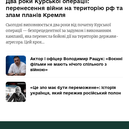
Два роки Курської операції:
перенесення війни на територію рф та
злам планів Кремля
Сьогодні виповнюється два роки від початку Курської
операції — безпрецедентної за задумом і виконанням
кампанії, яка перенесла бойові дії на територію держави-
агресора. Цей крок…
Актор і офіцер Володимир Ращук: «Воєнні
фільми не мають нічого спільного з
війною»
«Це зло має бути переможене»: історія
українця, який пережив російський полон