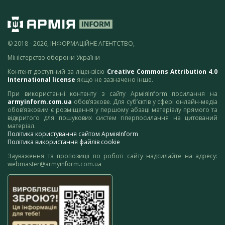
© 2018 - 2026, ІНФОРМАЦІЙНЕ АГЕНТСТВО,
Міністерство оборони України
Контент доступний за ліцензією
Creative Commons Attribution 4.0
International license
якщо не зазначено інше.
При використанні контенту з сайту АрміяInform посилання на
armyinform.com.ua
обов’язкове. Для суб’єктів у сфері онлайн-медіа
обов’язковим є розміщення у першому абзаці матеріалу прямого та
відкритого для пошукових систем гіперпосилання на цитований
матеріал.
Політика користування сайтом АрміяInform
Політика використання файлів cookie
Зауваження та пропозиції по роботі сайту надсилайте на адресу:
webmaster@armyinform.com.ua