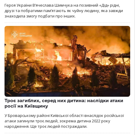
Героя України В’ячеслава Шимчука на позивний «Дід» рідні,
друзі та побратими пам’ятають як чуйну людину, яка завжди
знаходила змогу подбати про інших.
Троє загиблих, серед них дитина: наслідки атаки
росії на Київщину
У Броварському районі Київської області внаслідок російської
атаки загинули троє людей, зокрема дитина 2022 року
народження. Ще троє людей постраждали.