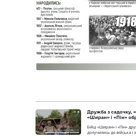
Дружба з садочку, «
«Ширан» і «Пін» о
Бійці «Ширан» і «Пін» др
долучились до війська і 