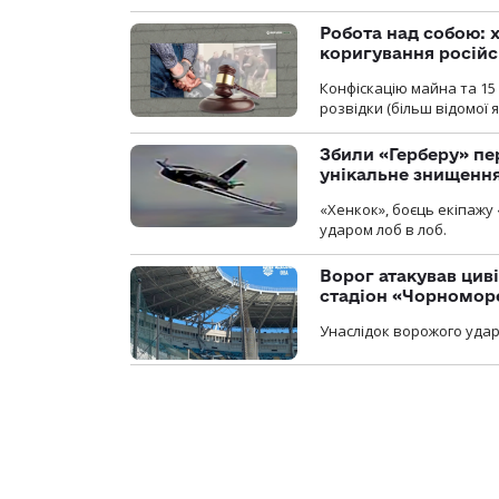
Робота над собою: х
коригування російс
Конфіскацію майна та 15 
розвідки (більш відомої як
Збили «Герберу» пе
унікальне знищенн
«Хенкок», боєць екіпажу 
ударом лоб в лоб.
Ворог атакував ци
стадіон «Чорномор
Унаслідок ворожого удар