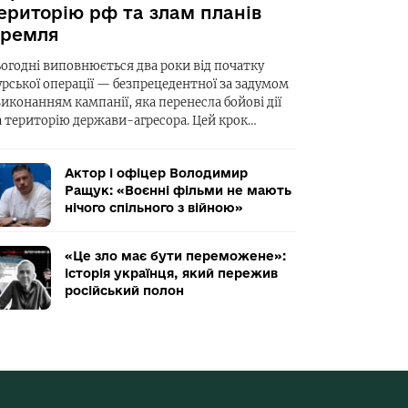
ериторію рф та злам планів
ремля
ьогодні виповнюється два роки від початку
урської операції — безпрецедентної за задумом
виконанням кампанії, яка перенесла бойові дії
а територію держави-агресора. Цей крок…
Актор і офіцер Володимир
Ращук: «Воєнні фільми не мають
нічого спільного з війною»
«Це зло має бути переможене»:
історія українця, який пережив
російський полон