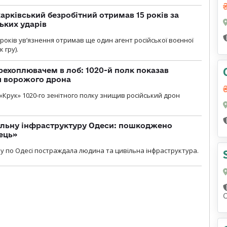
арківський безробітний отримав 15 років за
ьких ударів
років увʼязнення отримав ще один агент російської воєнної
 гру).
рехоплювачем в лоб: 1020-й полк показав
я ворожого дрона
«Крук» 1020-го зенітного полку знищив російський дрон
вільну інфраструктуру Одеси: пошкоджено
ець»
у по Одесі постраждала людина та цивільна інфраструктура.