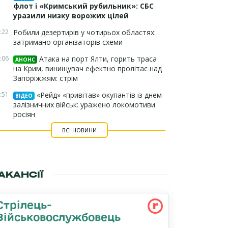
флот і «Кримський рубильник»: СБС
уразили низку ворожих цілей
:22
Робили дезертирів у чотирьох областях:
затримано організаторів схеми
:06
Атака на порт Ялти, горить траса
АНОНС
на Крим, винищувач ефектно пролітає над
Запоріжжям: стрім
:51
«Рейд» «привітав» окупантів із днем
ВІДЕО
залізничних військ: уражено локомотиви
росіян
ВСІ НОВИНИ
АКАНСІЇ
Стрілець-
Військовослужбовець