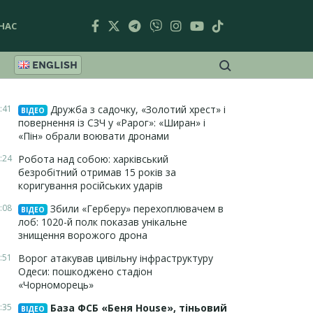
НАС
ENGLISH
:41
Дружба з садочку, «Золотий хрест» і
ВІДЕО
повернення із СЗЧ у «Рарог»: «Ширан» і
«Пін» обрали воювати дронами
:24
Робота над собою: харківський
безробітний отримав 15 років за
коригування російських ударів
:08
Збили «Герберу» перехоплювачем в
ВІДЕО
лоб: 1020-й полк показав унікальне
знищення ворожого дрона
:51
Ворог атакував цивільну інфраструктуру
Одеси: пошкоджено стадіон
«Чорноморець»
:35
База ФСБ «Беня House», тіньовий
ВІДЕО