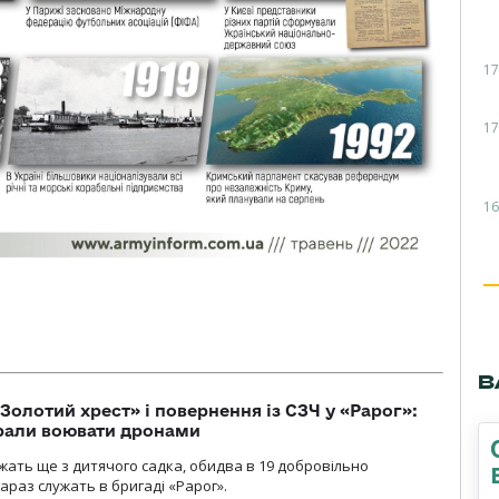
17
17
16
В
Золотий хрест» і повернення із СЗЧ у «Рарог»:
брали воювати дронами
ужать ще з дитячого садка, обидва в 19 добровільно
зараз служать в бригаді «Рарог».