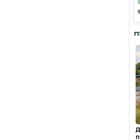
П
Д
п