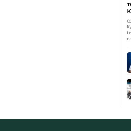
т
К
С
К
і 
н