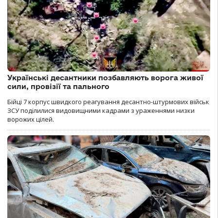
Українські десантники позбавляють ворога живої
сили, провізії та пального
Бійці 7 корпус швидкого реагування десантно-штурмових військ
ЗСУ поділилися видовищними кадрами з ураженнями низки
ворожих цілей.