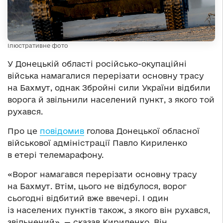
Ілюстративне фото
У Донецькій області російсько-окупаційні
війська намагалися перерізати основну трасу
на Бахмут, однак Збройні сили України відбили
ворога й звільнили населений пункт, з якого той
рухався.
Про це
повідомив
голова Донецької обласної
військової адміністрації Павло Кириленко
в етері телемарафону.
«Ворог намагався перерізати основну трасу
на Бахмут. Втім, цього не відбулося, ворог
сьогодні відбитий вже ввечері. І один
із населених пунктів також, з якого він рухався,
звільнений», — сказав Кириленко. Він