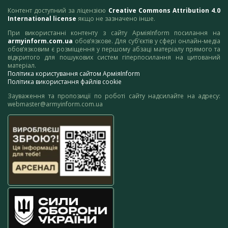
Контент доступний за ліцензією
Creative Commons Attribution 4.0
International license
якщо не зазначено інше.
При використанні контенту з сайту АрміяInform посилання на
armyinform.com.ua
обов’язкове. Для суб’єктів у сфері онлайн-медіа
обов’язковим є розміщення у першому абзаці матеріалу прямого та
відкритого для пошукових систем гіперпосилання на цитований
матеріал.
Політика користування сайтом АрміяInform
Політика використання файлів cookie
Зауваження та пропозиції по роботі сайту надсилайте на адресу:
webmaster@armyinform.com.ua