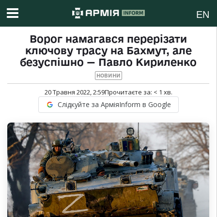
EN
Ворог намагався перерізати
ключову трасу на Бахмут, але
безуспішно — Павло Кириленко
НОВИНИ
20 Травня 2022, 2:59
Прочитаєте за:
< 1
хв.
Слідкуйте за АрміяInform в Google