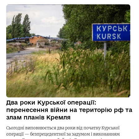
Два роки Курської операції:
перенесення війни на територію рф та
злам планів Кремля
Сьогодні виповнюється два роки від початку Курської
операції — безпрецедентної за задумом і виконанням