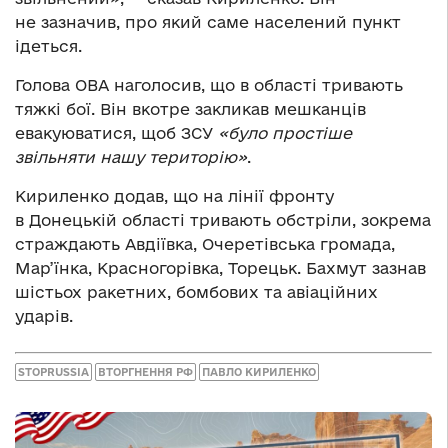
не зазначив, про який саме населений пункт
ідеться.
Голова ОВА наголосив, що в області тривають
тяжкі бої. Він вкотре закликав мешканців
евакуюватися, щоб ЗСУ
«було простіше
звільняти нашу територію»
.
Кириленко додав, що на лінії фронту
в Донецькій області тривають обстріли, зокрема
страждають Авдіївка, Очеретівська громада,
Мар’їнка, Красногорівка, Торецьк. Бахмут зазнав
шістьох ракетних, бомбових та авіаційних
ударів.
STOPRUSSIA
ВТОРГНЕННЯ РФ
ПАВЛО КИРИЛЕНКО