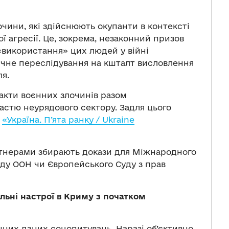
очини, які здійснюють окупанти в контексті
 агресії. Це, зокрема, незаконний призов
 «використання» цих людей у війні
тичне переслідування на кшталт висловлення
я.
акти воєнних злочинів разом
астю неурядового сектору. Задля цього
х
«Україна. П’ята ранку / Ukraine
ртнерами збирають докази для Міжнародного
ду ООН чи Європейського Суду з прав
льні настрої в Криму з початком
чних даних соцопитувань. Наразі об’єктивно