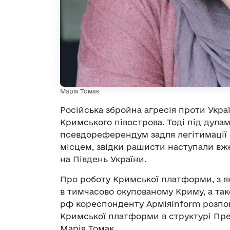
Марія Томак
Російська збройна агресія проти Украї
Кримського півострова. Тоді під дула
псевдореферендум задля легітимації о
місцем, звідки рашисти наступали в
на Південь України.
Про роботу Кримської платформи, з я
в тимчасово окупованому Криму, а та
рф кореспонденту АрміяInform розпов
Кримської платформи в структурі Пр
Марія Томак.