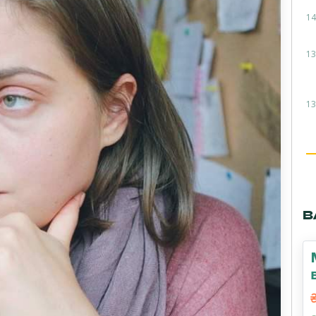
14
13
13
В