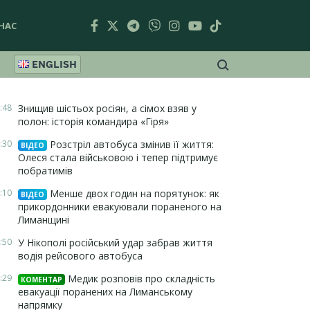
НАС
ENGLISH
:48
Знищив шістьох росіян, а сімох взяв у
полон: історія командира «Гіря»
:30
Розстріл автобуса змінив її життя:
ВІДЕО
Олеся стала військовою і тепер підтримує
побратимів
:10
Менше двох годин на порятунок: як
ВІДЕО
прикордонники евакуювали пораненого на
Лиманщині
:50
У Нікополі російський удар забрав життя
водія рейсового автобуса
:29
Медик розповів про складність
КОМЕНТАР
евакуації поранених на Лиманському
напрямку