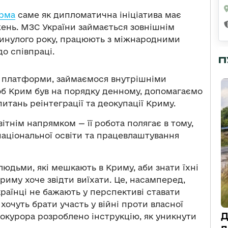
рма
саме як дипломатична ініціатива має
ень. МЗС України займається зовнішнім
минулого року, працюють з міжнародними
о співпраці.
П
ї платформи, займаємося внутрішніми
б Крим був на порядку денному, допомагаємо
питань реінтеграції та деокупації Криму.
вітнім напрямком — її робота полягає в тому,
національної освіти та працевлаштування
юдьми, які мешкають в Криму, аби знати їхні
риму хоче звідти виїхати. Це, насамперед,
країнці не бажають у перспективі ставати
хочуть брати участь у війні проти власної
Д
прокурора розроблено інструкцію, як уникнути