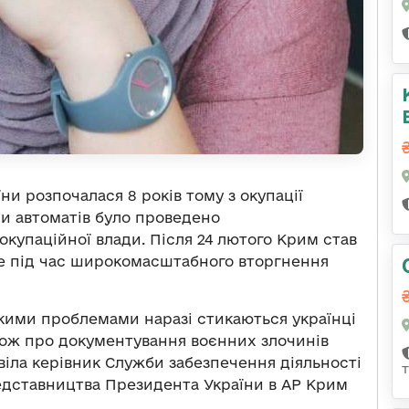
ни розпочалася 8 років тому з окупації
ми автоматів було проведено
купаційної влади. Після 24 лютого Крим став
же під час широкомасштабного вторгнення
кими проблемами наразі стикаються українці
кож про документування воєнних злочинів
іла керівник Служби забезпечення діяльності
едставництва Президента України в АР Крим