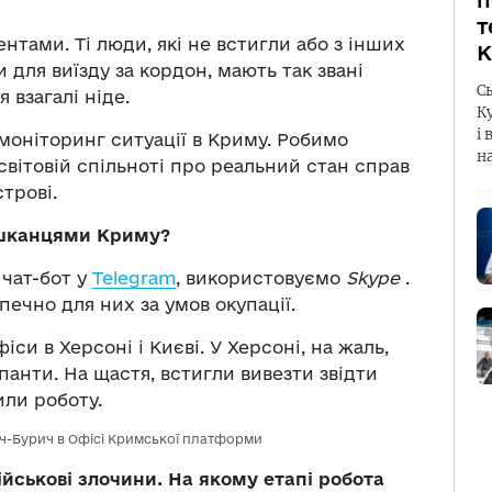
п
т
нтами. Ті люди, які не встигли або з інших
К
для виїзду за кордон, мають так звані
С
 взагалі ніде.
К
і 
оніторинг ситуації в Криму. Робимо
н
вітовій спільноті про реальний стан справ
трові.
ешканцями Криму?
 чат-бот у
Telegram
, використовуємо
Skype
.
печно для них за умов окупації.
и в Херсоні і Києві. У Херсоні, на жаль,
анти. На щастя, встигли вивезти звідти
или роботу.
ич-Бурич в Офісі Кримської платформи
йськові злочини. На якому етапі робота