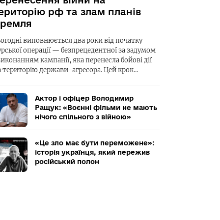
еренесення війни на
ериторію рф та злам планів
ремля
ьогодні виповнюється два роки від початку
урської операції — безпрецедентної за задумом
виконанням кампанії, яка перенесла бойові дії
а територію держави-агресора. Цей крок…
Актор і офіцер Володимир
Ращук: «Воєнні фільми не мають
нічого спільного з війною»
«Це зло має бути переможене»:
історія українця, який пережив
російський полон