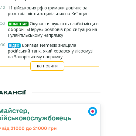
:12
11 військових рф отримали довічне за
розстріл шістьох цивільних на Київщині
:53
Окупанти шукають слабкі місця в
КОМЕНТАР
обороні: «Перун» розповів про ситуацію на
Гуляйпільському напрямку
:30
Бригада Nemesis знищила
ВІДЕО
російський танк, який ховався у лісосмузі
на Запорізькому напрямку
ВСІ НОВИНИ
АКАНСІЇ
Майстер,
військовослужбовець
від 21000 до 21000 грн