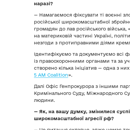
наразі?
— Намагаємося фіксувати ті воєнні зл
російської широкомасштабної збройної
громадян до лав російського війська,
на материковій частині Україні, полі
незгоди з протиправними діями кремл
Ідентифікуємо та документуємо всі ф
із правоохоронними органами та за уч
створено кілька ініціатив — одна з ни
5 AM Coalition
».
Далі Офіс Генпрокурора з іншими па
Кримінального Суду, Міжнародного Су
людини.
—
Як, на вашу думку, змінилися суспі
широкомасштабної агресії рф?
— Це питання складне, адже немає то