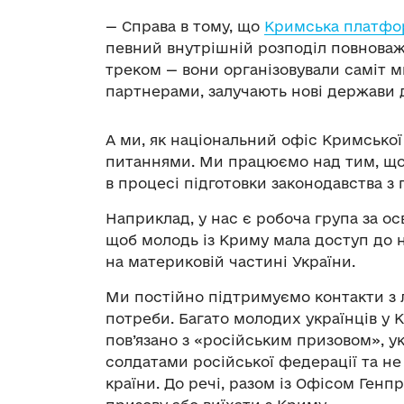
— Справа в тому, що
Кримська платфо
певний внутрішній розподіл повноваж
треком — вони організовували саміт 
партнерами, залучають нові держави д
А ми, як національний офіс Кримсько
питаннями. Ми працюємо над тим, що
в процесі підготовки законодавства з 
Наприклад, у нас є робоча група за ос
щоб молодь із Криму мала доступ до 
на материковій частині України.
Ми постійно підтримуємо контакти з л
потреби. Багато молодих українців у К
пов’язано з «російським призовом», у
солдатами російської федерації та не 
країни. До речі, разом із Офісом Ген