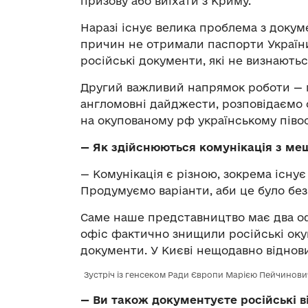
призову або виїхати з Криму.
Наразі існує велика проблема з докуме
причин не отримали паспорти України 
російські документи, які не визнаються
Другий важливий напрямок роботи — м
англомовні дайджести, розповідаємо с
на окупованому рф українському півос
—
Як здійснюються комунікація з м
— Комунікація є різною, зокрема існує
Продумуємо варіанти, аби це було без
Саме наше представництво має два офіс
офіс фактично знищили російські окуп
документи. У Києві нещодавно віднов
Зустріч із генсеком Ради Європи Марією Пейчинов
—
Ви також документуєте російські ві