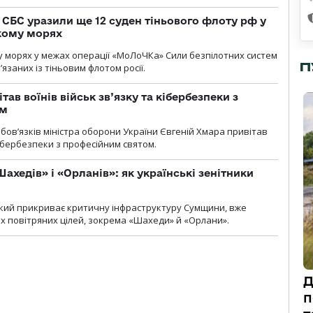
СБС уразили ще 12 суден тіньового флоту рф у
кому морях
 морях у межах операції «МоЛоЧКа» Сили безпілотних систем
П
’язаних із тіньовим флотом росії.
тав воїнів військ зв’язку та кібербезпеки з
ом
ов’язків міністра оборони України Євгеній Хмара привітав
 кібербезпеки з професійним святом.
ахедів» і «Орланів»: як українські зенітники
 який прикриває критичну інфраструктуру Сумщини, вже
 повітряних цілей, зокрема «Шахеди» й «Орлани».
Д
п