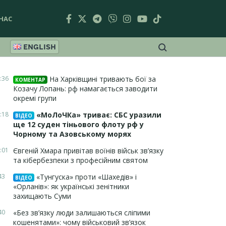
НАС
ENGLISH
:36
На Харківщині тривають бої за
КОМЕНТАР
Козачу Лопань: рф намагається заводити
окремі групи
:18
«МоЛоЧКа» триває: СБС уразили
ВІДЕО
ще 12 суден тіньового флоту рф у
Чорному та Азовському морях
:01
Євгеній Хмара привітав воїнів військ зв’язку
та кібербезпеки з професійним святом
43
«Тунгуска» проти «Шахедів» і
ВІДЕО
«Орланів»: як українські зенітники
захищають Суми
40
«Без зв’язку люди залишаються сліпими
кошенятами»: чому військовий зв’язок