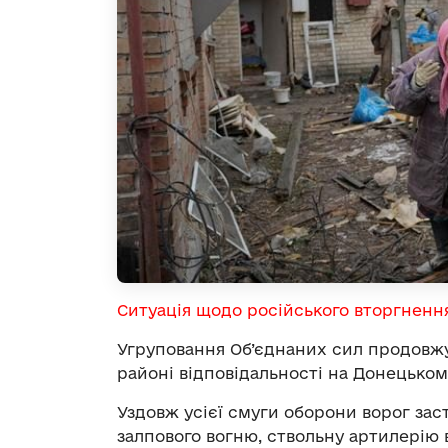
Ситуація щодо російського вторгненн
Угруповання Об’єднаних сил продовжу
районі відповідальності на Донецьком
Уздовж усієї смуги оборони ворог зас
залпового вогню, ствольну артилерію 