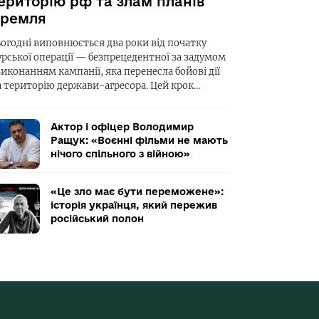
ериторію рф та злам планів
ремля
ьогодні виповнюється два роки від початку
урської операції — безпрецедентної за задумом
виконанням кампанії, яка перенесла бойові дії
а територію держави-агресора. Цей крок…
Актор і офіцер Володимир
Ращук: «Воєнні фільми не мають
нічого спільного з війною»
«Це зло має бути переможене»:
історія українця, який пережив
російський полон