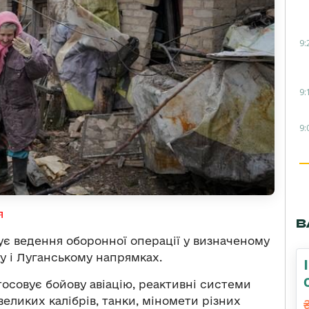
9:
9:
9:
я
В
є ведення оборонної операції у визначеному
у і Луганському напрямках.
тосовує бойову авіацію, реактивні системи
великих калібрів, танки, міномети різних