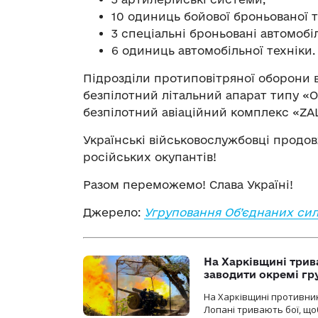
10 одиниць бойової броньованої т
3 спеціальні броньовані автомобіл
6 одиниць автомобільної техніки.
Підрозділи протиповітряної оборони в
безпілотний літальний апарат типу «
безпілотний авіаційний комплекс «ZA
Українські військовослужбовці продо
російських окупантів!
Разом переможемо! Слава Україні!
Джерело:
Угруповання Об’єднаних си
На Харківщині трив
заводити окремі гр
На Харківщині противник
Лопані тривають бої, щоб