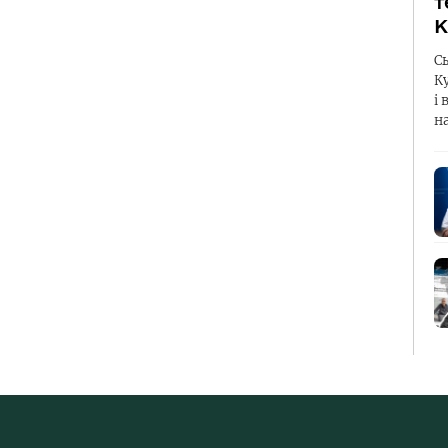
т
К
С
К
і 
н