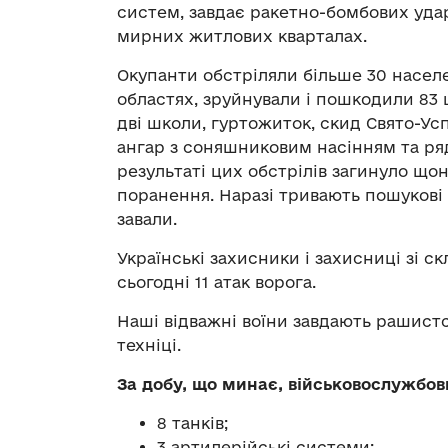
систем, завдає ракетно-бомбових удар
мирних житлових кварталах.
Окупанти обстріляли більше 30 населе
областях, зруйнували і пошкодили 83 ц
дві школи, гуртожиток, скид Свято-Усп
ангар з соняшниковим насінням та ря
результаті цих обстрілів загинуло що
поранення. Наразі тривають пошукові
завали.
Українські захисники і захисниці зі с
сьогодні 11 атак ворога.
Наші відважні воїни завдають рашистс
техніці.
За добу, що минає, військовослужбов
8 танків;
3 артилерійські системи;