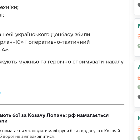
ехніки;
і;
 небі українського Донбасу збили
Орлан-10» і оперативно-тактичний
LA».
вжують мужньо та героїчно стримувати навалу
л
ають бої за Козачу Лопань: рф намагається
упи
 намагається заводити малі групи біля кордону, а в Козачій
 ворог не зміг закріпитися.