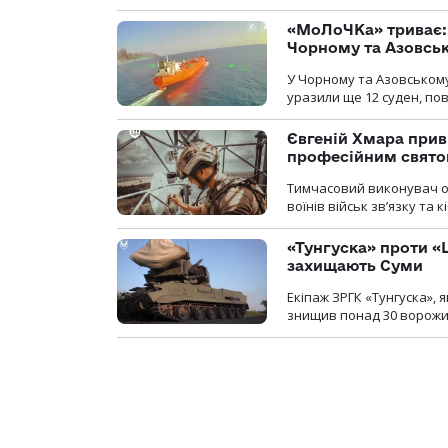
«МоЛоЧКа» триває: 
Чорному та Азовсь
У Чорному та Азовському
уразили ще 12 суден, пов
Євгеній Хмара приві
професійним свят
Тимчасовий виконувач об
воїнів військ зв’язку та
«Тунгуска» проти «Ш
захищають Суми
Екіпаж ЗРГК «Тунгуска»,
знищив понад 30 ворожих