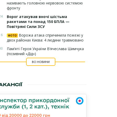
називають головною нервовою системою
фронту
24
Ворог атакував вночі шістьма
ракетами та понад 150 БПЛА —
Повітряні Сили ЗСУ
16
Ворожа атака спричинила пожежі у
ФОТО
двох районах Києва: 4 людини травмовано
00
Пам’яті Героя України В’ячеслава Шимчука
(позивний «Дід»)
ВСІ НОВИНИ
АКАНСІЇ
Інспектор прикордонної
служби (1, 2 кат.), технік
від 20000 до 22000 грн