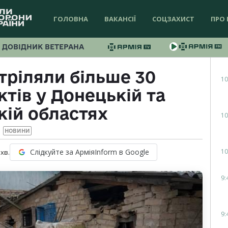
ГОЛОВНА
ВАКАНСІЇ
СОЦЗАХИСТ
ПРО 
ДОВІДНИК ВЕТЕРАНА
тріляли більше 30
10
тів у Донецькій та
кій областях
10
НОВИНИ
10
Слідкуйте за АрміяInform в Google
хв.
9:
9: