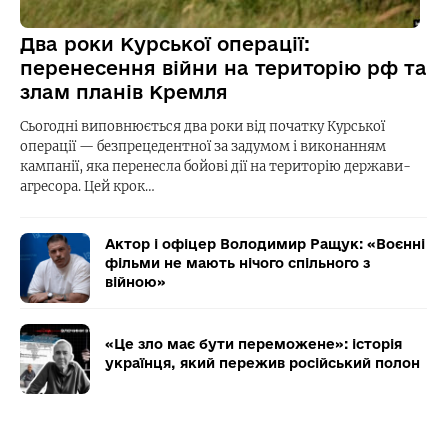
Два роки Курської операції:
перенесення війни на територію рф та
злам планів Кремля
Сьогодні виповнюється два роки від початку Курської
операції — безпрецедентної за задумом і виконанням
кампанії, яка перенесла бойові дії на територію держави-
агресора. Цей крок…
Актор і офіцер Володимир Ращук: «Воєнні
фільми не мають нічого спільного з
війною»
«Це зло має бути переможене»: історія
українця, який пережив російський полон