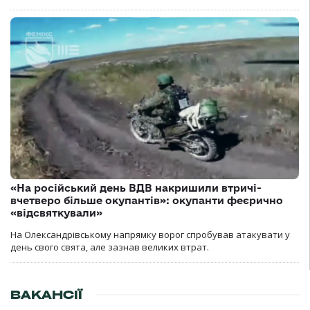
«На російський день ВДВ накришили втричі-
вчетверо більше окупантів»: окупанти феєрично
«відсвяткували»
На Олександрівському напрямку ворог спробував атакувати у
день свого свята, але зазнав великих втрат.
ВАКАНСІЇ