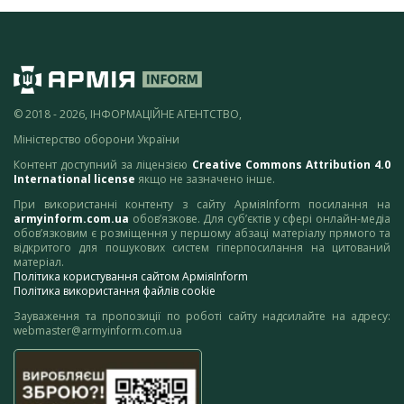
© 2018 - 2026, ІНФОРМАЦІЙНЕ АГЕНТСТВО,
Міністерство оборони України
Контент доступний за ліцензією
Creative Commons Attribution 4.0
International license
якщо не зазначено інше.
При використанні контенту з сайту АрміяInform посилання на
armyinform.com.ua
обов’язкове. Для суб’єктів у сфері онлайн-медіа
обов’язковим є розміщення у першому абзаці матеріалу прямого та
відкритого для пошукових систем гіперпосилання на цитований
матеріал.
Політика користування сайтом АрміяInform
Політика використання файлів cookie
Зауваження та пропозиції по роботі сайту надсилайте на адресу:
webmaster@armyinform.com.ua